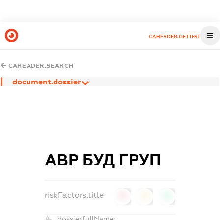
CAHEADER.GETTEST
CAHEADER.SEARCH
document.dossier
АВР БУД ГРУП
riskFactors.title
0
0
0
dossier.fullName: