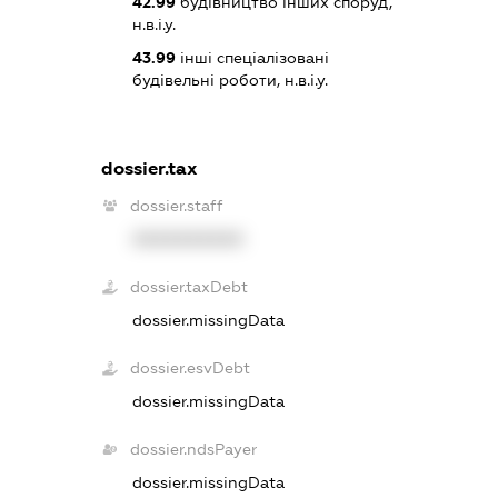
42.99
будівництво інших споруд,
н.в.і.у.
43.99
інші спеціалізовані
будівельні роботи, н.в.і.у.
dossier.tax
dossier.staff
XXXXXXXXXX
dossier.taxDebt
dossier.missingData
dossier.esvDebt
dossier.missingData
dossier.ndsPayer
dossier.missingData