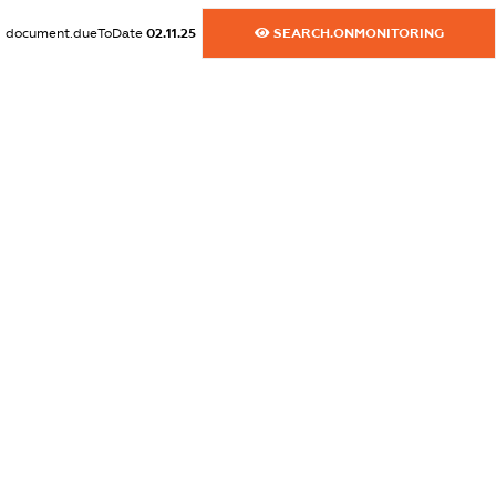
XXXXXXXXXX
document.dueToDate
02.11.25
SEARCH.ONMONITORING
dossier.commercial_info.email
XXXXXXXXXX
dossier.commercial_info.website
XXXXXXXXXX
dossier.commercial_info.activity
XXXXXXXXXX
freemium.exampleText_1
freemium.exampleText_2
freemium.anonymousPerSearch2
FREEMIUM.DETAILS
FREEMIUM.REGISTER