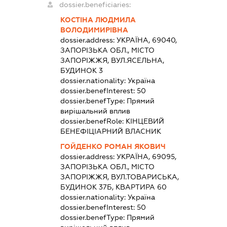
dossier.beneficiaries:
КОСТІНА ЛЮДМИЛА
ВОЛОДИМИРІВНА
dossier.address:
УКРАЇНА, 69040,
ЗАПОРІЗЬКА ОБЛ., МІСТО
ЗАПОРІЖЖЯ, ВУЛ.ЯСЕЛЬНА,
БУДИНОК 3
dossier.nationality:
Україна
dossier.benefInterest:
50
dossier.benefType:
Прямий
вирішальний вплив
dossier.benefRole:
КІНЦЕВИЙ
БЕНЕФІЦІАРНИЙ ВЛАСНИК
ГОЙДЕНКО РОМАН ЯКОВИЧ
dossier.address:
УКРАЇНА, 69095,
ЗАПОРІЗЬКА ОБЛ., МІСТО
ЗАПОРІЖЖЯ, ВУЛ.ТОВАРИСЬКА,
БУДИНОК 37Б, КВАРТИРА 60
dossier.nationality:
Україна
dossier.benefInterest:
50
dossier.benefType:
Прямий