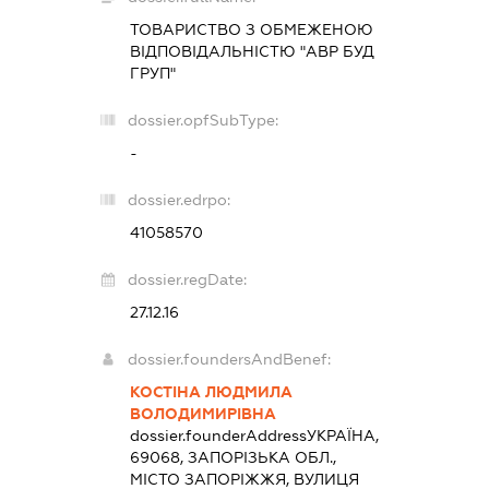
ТОВАРИСТВО З ОБМЕЖЕНОЮ
ВІДПОВІДАЛЬНІСТЮ "АВР БУД
ГРУП"
dossier.opfSubType:
-
dossier.edrpo:
41058570
dossier.regDate:
27.12.16
dossier.foundersAndBenef:
КОСТІНА ЛЮДМИЛА
ВОЛОДИМИРІВНА
dossier.founderAddress
УКРАЇНА,
69068, ЗАПОРІЗЬКА ОБЛ.,
МІСТО ЗАПОРІЖЖЯ, ВУЛИЦЯ