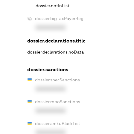
dossier.notInList
dossier.bigTaxPayerReg
XXXXXXXXXX
dossier.declarations.title
dossier.declarations.noData
dossier.sanctions
dossier.specSanctions
XXXXXXXXXX
dossier.rnboSanctions
XXXXXXXXXX
dossier.amkuBlackList
XXXXXXXXXX