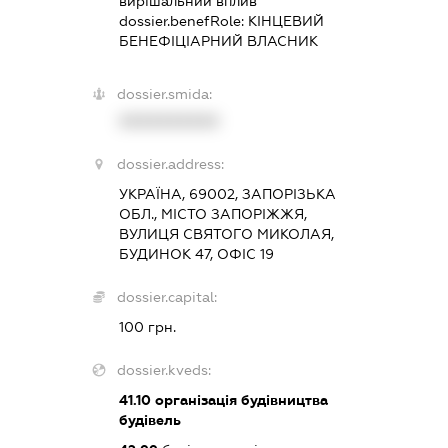
вирішальний вплив
dossier.benefRole:
КІНЦЕВИЙ
БЕНЕФІЦІАРНИЙ ВЛАСНИК
dossier.smida:
XXXXXXXXXX
dossier.address:
УКРАЇНА, 69002, ЗАПОРІЗЬКА
ОБЛ., МІСТО ЗАПОРІЖЖЯ,
ВУЛИЦЯ СВЯТОГО МИКОЛАЯ,
БУДИНОК 47, ОФІС 19
dossier.capital:
100 грн.
dossier.kveds:
41.10
організація будівництва
будівель