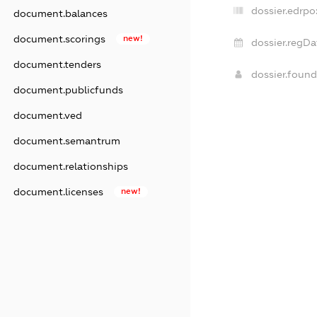
dossier.edrpo
document.balances
document.scorings
new!
dossier.regDa
document.tenders
dossier.foun
document.publicfunds
document.ved
document.semantrum
document.relationships
document.licenses
new!