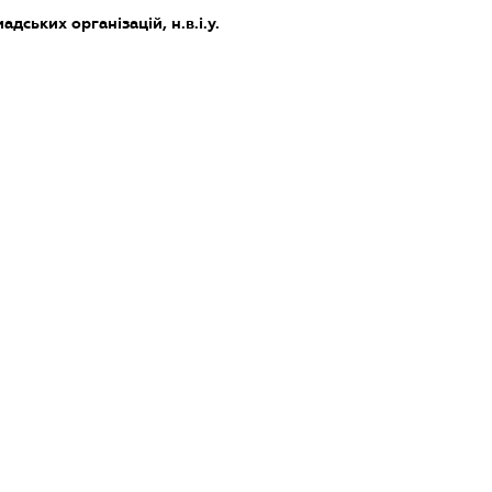
дських організацій, н.в.і.у.