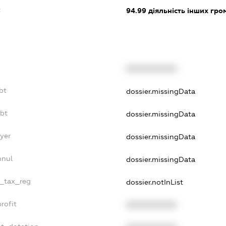
:
94.99
діяльність інших грома
XXXXXXXXXX
bt
dossier.missingData
ebt
dossier.missingData
yer
dossier.missingData
nnul
dossier.missingData
e_tax_reg
dossier.notInList
rofit
XXXXXXXXXX