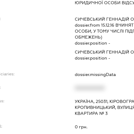
ЮРИДИЧНОЇ ОСОБИ ВІДС
:
СИЧЕВСЬКИЙ ГЕННАДІЙ 
dossier.from 15.12.16
ВЧИНЯТИ
ОСОБИ, У ТОМУ ЧИСЛІ ПІ
ОБМЕЖЕНЬ)
dossier.position -
СИЧЕВСЬКИЙ ГЕННАДІЙ 
dossier.position -
ciaries:
dossier.missingData
:
XXXXXXXXXX
ss:
УКРАЇНА, 25031, КІРОВОГР
КРОПИВНИЦЬКИЙ, ВУЛИЦЯ 
КВАРТИРА № 3
l:
0 грн.