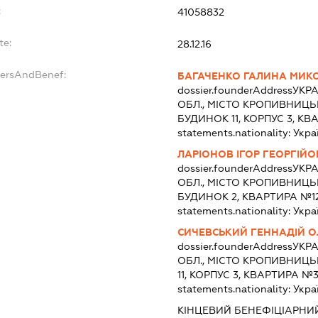
:
41058832
te:
28.12.16
dersAndBenef:
БАГАЧЕНКО ГАЛИНА МИК
dossier.founderAddress
УКРА
ОБЛ., МІСТО КРОПИВНИЦЬ
БУДИНОК 11, КОРПУС 3, КВ
statements.nationality:
Укра
ЛАРІОНОВ ІГОР ГЕОРГІЙ
dossier.founderAddress
УКРА
ОБЛ., МІСТО КРОПИВНИЦ
БУДИНОК 2, КВАРТИРА №1
statements.nationality:
Укра
СИЧЕВСЬКИЙ ГЕННАДІЙ 
dossier.founderAddress
УКРА
ОБЛ., МІСТО КРОПИВНИЦ
11, КОРПУС 3, КВАРТИРА №
statements.nationality:
Укра
КІНЦЕВИЙ БЕНЕФІЦІАРНИЙ