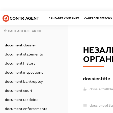
CONTR AGENT
CAHEADER.COMPANIES
CAHEADER.PERSONS
CAHEADER.SEARCH
document.dossier
НЕЗАЛ
document.statements
ОРГАНІ
document.history
document.inspections
dossier.title
document.bankruptcy
dossier.fullN
document.court
document.taxdebts
dossier.opfS
document.enforcements