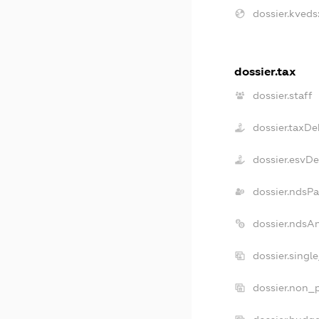
dossier.kveds
dossier.tax
dossier.staff
dossier.taxDe
dossier.esvD
dossier.ndsPa
dossier.ndsA
dossier.singl
dossier.non_p