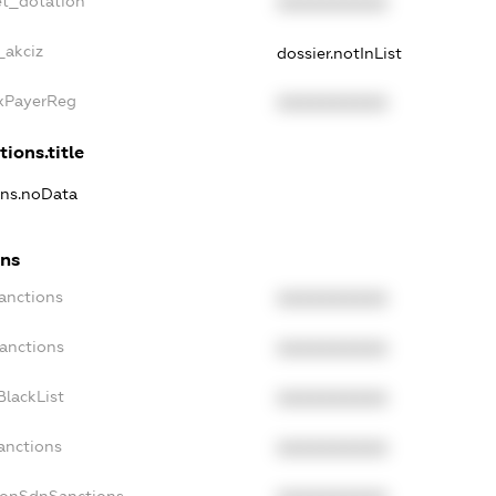
et_dotation
XXXXXXXXXX
_akciz
dossier.notInList
axPayerReg
XXXXXXXXXX
tions.title
ons.noData
ons
anctions
XXXXXXXXXX
Sanctions
XXXXXXXXXX
BlackList
XXXXXXXXXX
anctions
XXXXXXXXXX