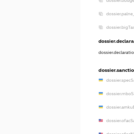
dossier.budg
dossier.palne
dossier.bigT
dossier.declara
dossier.declarati
dossier.sancti
dossier.specS
dossier.rnbo
dossier.amku
dossier.ofacS