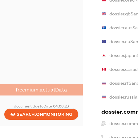
dossier.ofac
dossier.gbSa
dossier.ausSa
dossier.euSan
dossier.japan
dossier.cana
dossier.rfSan
freemium.actualData
dossier.russi
document.dueToDate
04.08.23
dossier.comm
SEARCH.ONMONITORING
dossier.comm
dossier.comm