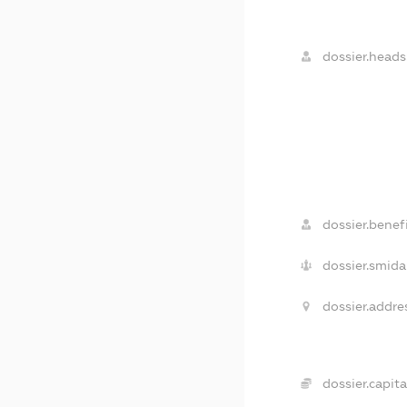
dossier.heads
dossier.benefi
dossier.smida
dossier.addre
dossier.capita