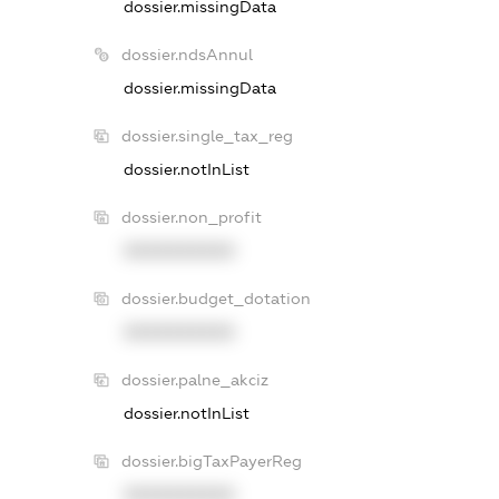
dossier.missingData
dossier.ndsAnnul
dossier.missingData
dossier.single_tax_reg
dossier.notInList
dossier.non_profit
XXXXXXXXXX
dossier.budget_dotation
XXXXXXXXXX
dossier.palne_akciz
dossier.notInList
dossier.bigTaxPayerReg
XXXXXXXXXX