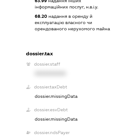
63.99
надання інших
інформаційних послуг, н.в.і.у.
68.20
надання в оренду й
експлуатацію власного чи
орендованого нерухомого майна
dossier.tax
dossier.staff
XXXXXXXXXX
dossier.taxDebt
dossier.missingData
dossier.esvDebt
dossier.missingData
dossier.ndsPayer