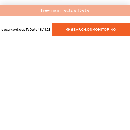
dossier.commercial_info.website
freemium.actualData
XXXXXXXXXX
dossier.commercial_info.activity
document.dueToDate
18.11.21
SEARCH.ONMONITORING
XXXXXXXXXX
freemium.exampleText_1
freemium.exampleText_2
freemium.anonymousPerSearch2
FREEMIUM.DETAILS
FREEMIUM.REGISTER