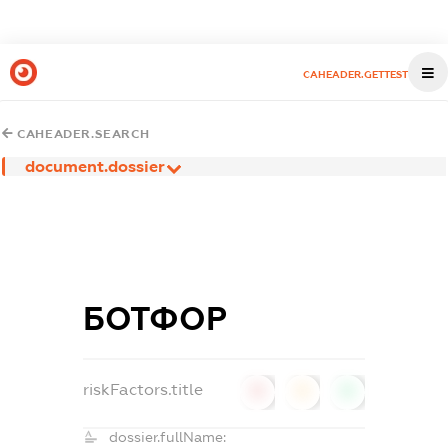
CAHEADER.GETTEST
CAHEADER.SEARCH
document.dossier
БОТФОР
riskFactors.title
0
0
0
dossier.fullName: