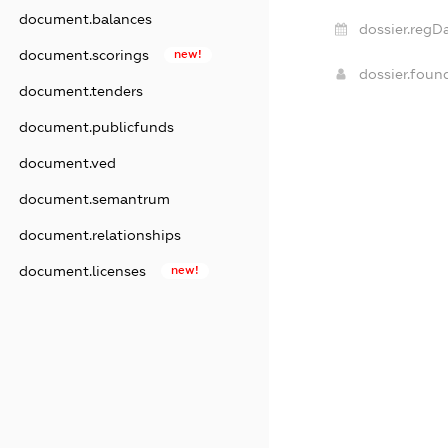
document.balances
dossier.regD
document.scorings
new!
dossier.fou
document.tenders
document.publicfunds
document.ved
document.semantrum
document.relationships
document.licenses
new!