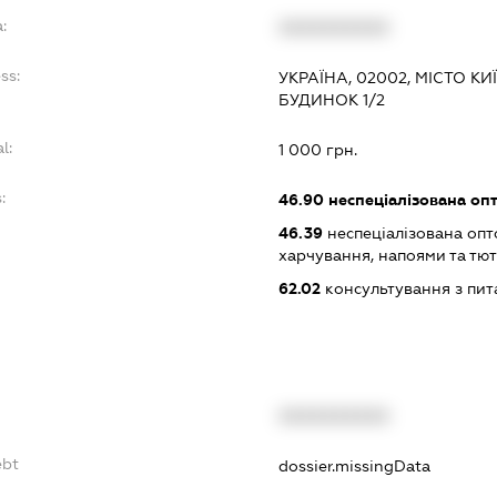
:
XXXXXXXXXX
ss:
УКРАЇНА, 02002, МІСТО К
БУДИНОК 1/2
l:
1 000 грн.
:
46.90
неспеціалізована опт
46.39
неспеціалізована опт
харчування, напоями та т
62.02
консультування з пит
XXXXXXXXXX
ebt
dossier.missingData