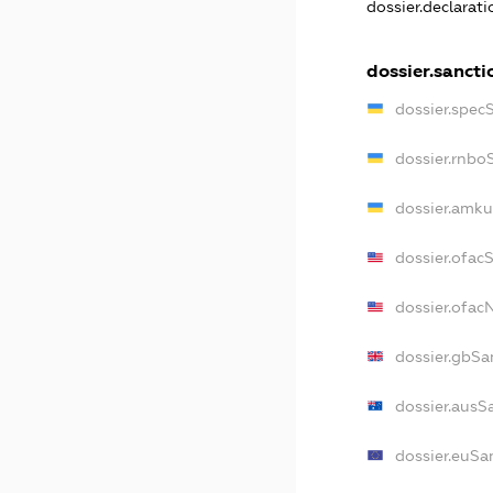
dossier.declarat
dossier.sancti
dossier.spec
dossier.rnbo
dossier.amku
dossier.ofac
dossier.ofa
dossier.gbSa
dossier.ausS
dossier.euSa