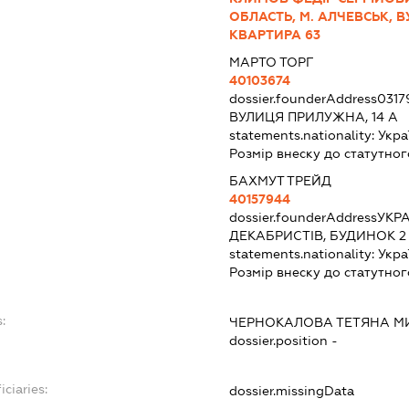
ОБЛАСТЬ, М. АЛЧЕВСЬК, В
КВАРТИРА 63
МАРТО ТОРГ
40103674
dossier.founderAddress
0317
ВУЛИЦЯ ПРИЛУЖНА, 14 А
statements.nationality:
Укра
Розмір внеску до статутног
БАХМУТ ТРЕЙД
40157944
dossier.founderAddress
УКРА
ДЕКАБРИСТІВ, БУДИНОК 2
statements.nationality:
Укра
Розмір внеску до статутног
:
ЧЕРНОКАЛОВА ТЕТЯНА М
dossier.position -
iciaries:
dossier.missingData