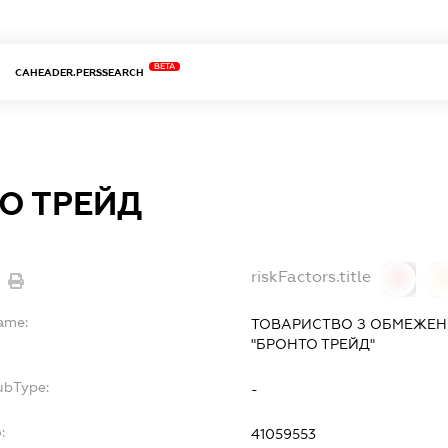
BETA
CAHEADER.PERSSEARCH
О ТРЕЙД
riskFactors.title
0
Name:
ТОВАРИСТВО З ОБМЕЖЕН
"БРОНТО ТРЕЙД"
ubType:
-
:
41059553