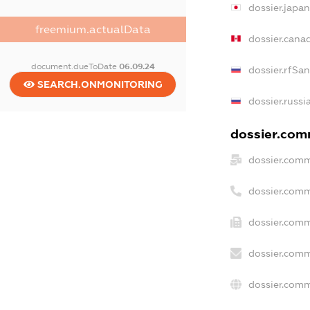
dossier.japa
freemium.actualData
dossier.cana
document.dueToDate
06.09.24
dossier.rfSa
SEARCH.ONMONITORING
dossier.russi
dossier.comm
dossier.comm
dossier.comm
dossier.comm
dossier.comm
dossier.comm