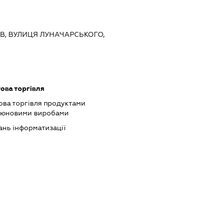
ИЇВ, ВУЛИЦЯ ЛУНАЧАРСЬКОГО,
ова торгівля
ова торгівля продуктами
ютюновими виробами
ань інформатизації