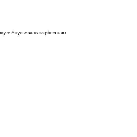
зку з:
Анульовано за рiшенням