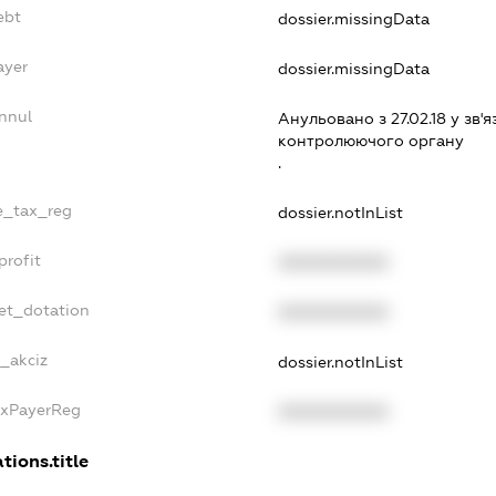
ebt
dossier.missingData
ayer
dossier.missingData
nnul
Анульовано з 27.02.18 у зв'я
контролюючого органу
.
le_tax_reg
dossier.notInList
profit
XXXXXXXXXX
get_dotation
XXXXXXXXXX
e_akciz
dossier.notInList
axPayerReg
XXXXXXXXXX
tions.title