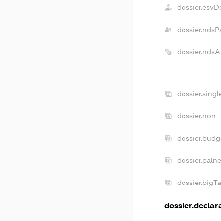
dossier.esvD
dossier.ndsP
dossier.ndsA
dossier.sing
dossier.non_
dossier.bud
dossier.paln
dossier.bigT
dossier.declara