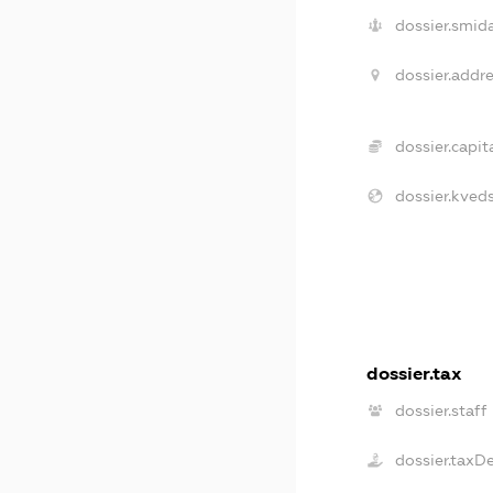
dossier.smida
dossier.addre
dossier.capita
dossier.kveds
dossier.tax
dossier.staff
dossier.taxD