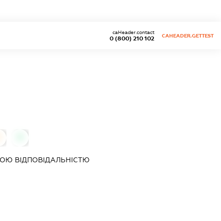
caHeader.contact
CAHEADER.GETTEST
0 (800) 210 102
0
0
ОЮ ВІДПОВІДАЛЬНІСТЮ