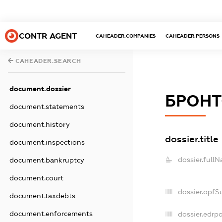
CONTR AGENT
CAHEADER.COMPANIES
CAHEADER.PERSONS
CAHEADER.SEARCH
document.dossier
БРОНТ
document.statements
document.history
dossier.title
document.inspections
dossier.full
document.bankruptcy
document.court
dossier.opfS
document.taxdebts
document.enforcements
dossier.edrpo