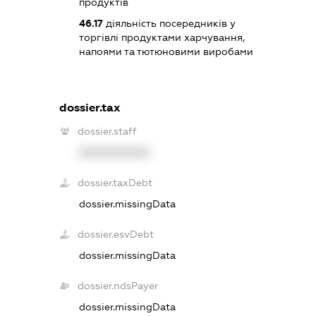
продуктів
46.17
діяльність посередників у
торгівлі продуктами харчування,
напоями та тютюновими виробами
dossier.tax
dossier.staff
XXXXXXXXXX
dossier.taxDebt
dossier.missingData
dossier.esvDebt
dossier.missingData
dossier.ndsPayer
dossier.missingData