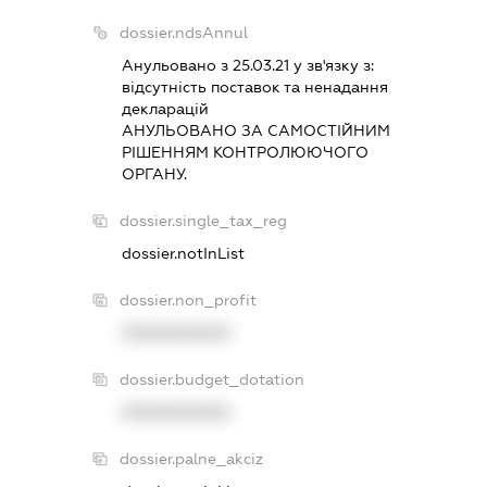
dossier.ndsAnnul
Анульовано з 25.03.21 у зв'язку з:
вiдсутнiсть поставок та ненадання
декларацiй
АНУЛЬОВАНО ЗА САМОСТIЙНИМ
РIШЕННЯМ КОНТРОЛЮЮЧОГО
ОРГАНУ.
dossier.single_tax_reg
dossier.notInList
dossier.non_profit
XXXXXXXXXX
dossier.budget_dotation
XXXXXXXXXX
dossier.palne_akciz