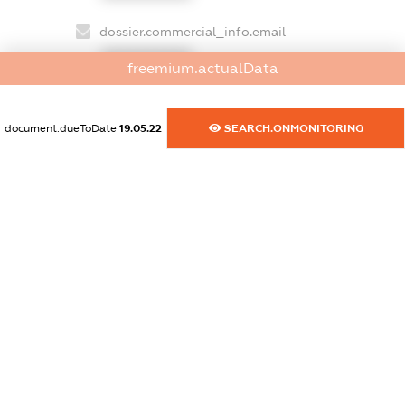
dossier.commercial_info.email
XXXXXXXXXX
freemium.actualData
dossier.commercial_info.website
XXXXXXXXXX
document.dueToDate
19.05.22
SEARCH.ONMONITORING
dossier.commercial_info.activity
XXXXXXXXXX
freemium.exampleText_1
freemium.exampleText_2
freemium.anonymousPerSearch2
FREEMIUM.DETAILS
FREEMIUM.REGISTER