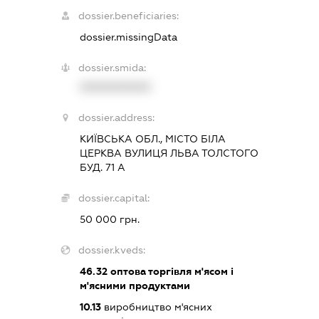
dossier.beneficiaries:
dossier.missingData
dossier.smida:
XXXXXXXXXX
dossier.address:
КИЇВСЬКА ОБЛ., МІСТО БІЛА
ЦЕРКВА ВУЛИЦЯ ЛЬВА ТОЛСТОГО
БУД. 71 А
dossier.capital:
50 000 грн.
dossier.kveds:
46.32
оптова торгівля м'ясом і
м'ясними продуктами
10.13
виробництво м'ясних