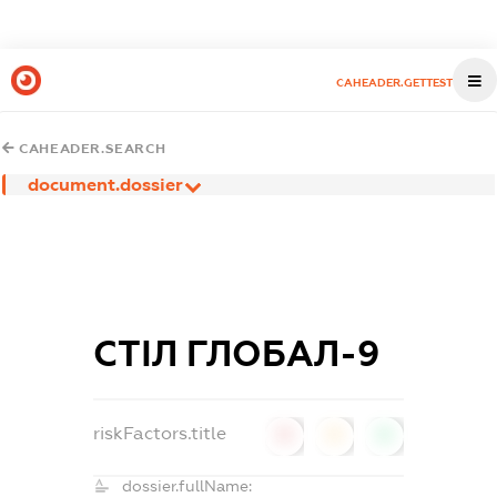
CAHEADER.GETTEST
CAHEADER.SEARCH
document.dossier
СТІЛ ГЛОБАЛ-9
riskFactors.title
0
0
0
dossier.fullName: