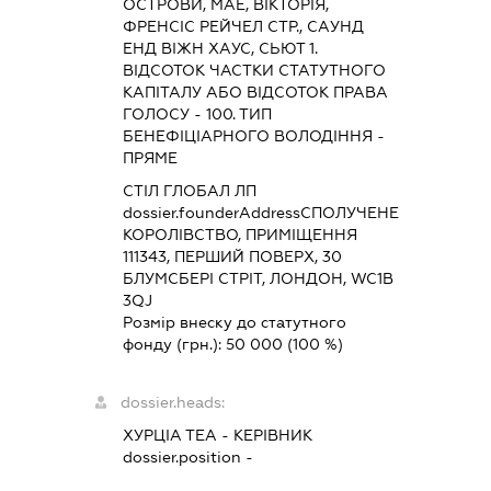
ОСТРОВИ, МАЕ, ВІКТОРІЯ,
ФРЕНСІС РЕЙЧЕЛ СТР., САУНД
ЕНД ВІЖН ХАУС, СЬЮТ 1.
ВІДСОТОК ЧАСТКИ СТАТУТНОГО
КАПІТАЛУ АБО ВІДСОТОК ПРАВА
ГОЛОСУ - 100. ТИП
БЕНЕФІЦІАРНОГО ВОЛОДІННЯ -
ПРЯМЕ
СТІЛ ГЛОБАЛ ЛП
dossier.founderAddress
СПОЛУЧЕНЕ
КОРОЛІВСТВО, ПРИМІЩЕННЯ
111343, ПЕРШИЙ ПОВЕРХ, 30
БЛУМСБЕРІ СТРІТ, ЛОНДОН, WC1B
3QJ
Розмір внеску до статутного
фонду (грн.):
50 000
(100 %)
dossier.heads:
ХУРЦІА ТЕА
-
КЕРІВНИК
dossier.position -