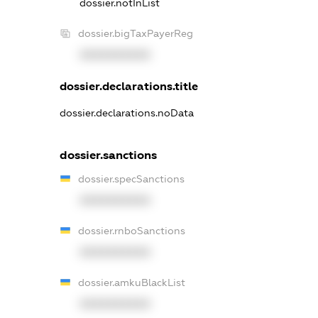
dossier.notInList
dossier.bigTaxPayerReg
XXXXXXXXXX
dossier.declarations.title
dossier.declarations.noData
dossier.sanctions
dossier.specSanctions
XXXXXXXXXX
dossier.rnboSanctions
XXXXXXXXXX
dossier.amkuBlackList
XXXXXXXXXX