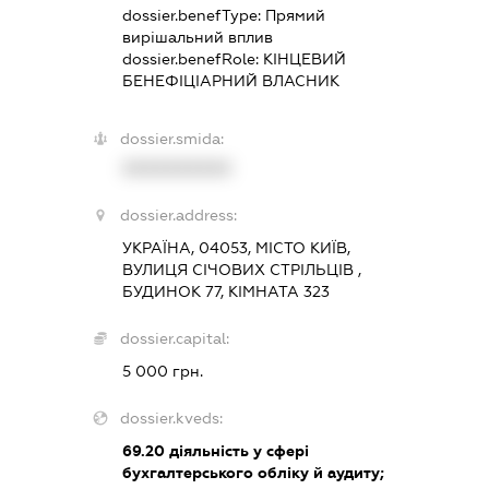
dossier.benefType:
Прямий
вирішальний вплив
dossier.benefRole:
КІНЦЕВИЙ
БЕНЕФІЦІАРНИЙ ВЛАСНИК
dossier.smida:
XXXXXXXXXX
dossier.address:
УКРАЇНА, 04053, МІСТО КИЇВ,
ВУЛИЦЯ СІЧОВИХ СТРІЛЬЦІВ ,
БУДИНОК 77, КІМНАТА 323
dossier.capital:
5 000 грн.
dossier.kveds:
69.20
діяльність у сфері
бухгалтерського обліку й аудиту;