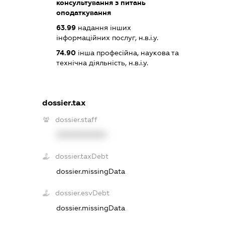
консультування з питань
оподаткування
63.99
надання інших
інформаційних послуг, н.в.і.у.
74.90
інша професійна, наукова та
технічна діяльність, н.в.і.у.
dossier.tax
dossier.staff
XXXXXXXXXX
dossier.taxDebt
dossier.missingData
dossier.esvDebt
dossier.missingData