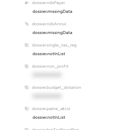
dossier.ndsPayer
dossier.missingData
dossier.ndsAnnul
dossier.missingData
dossier.single_tax_reg
dossier.notInList
dossier.non_profit
XXXXXXXXXX
dossier.budget_dotation
XXXXXXXXXX
dossier.palne_akciz
dossier.notInList
dossier.bigTaxPayerReg