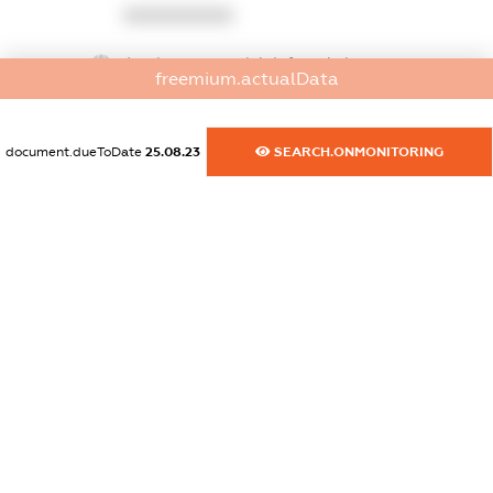
XXXXXXXXXX
dossier.commercial_info.website
freemium.actualData
XXXXXXXXXX
dossier.commercial_info.activity
document.dueToDate
25.08.23
SEARCH.ONMONITORING
XXXXXXXXXX
freemium.exampleText_1
freemium.exampleText_2
freemium.anonymousPerSearch2
FREEMIUM.DETAILS
FREEMIUM.REGISTER