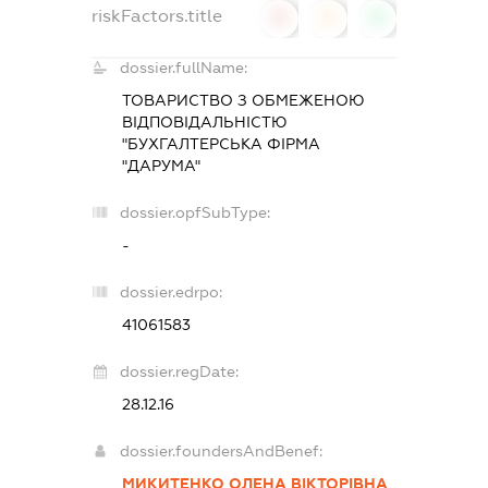
riskFactors.title
0
0
0
dossier.fullName:
ТОВАРИСТВО З ОБМЕЖЕНОЮ
ВІДПОВІДАЛЬНІСТЮ
"БУХГАЛТЕРСЬКА ФІРМА
"ДАРУМА"
dossier.opfSubType:
-
dossier.edrpo:
41061583
dossier.regDate:
28.12.16
dossier.foundersAndBenef:
МИКИТЕНКО ОЛЕНА ВІКТОРІВНА