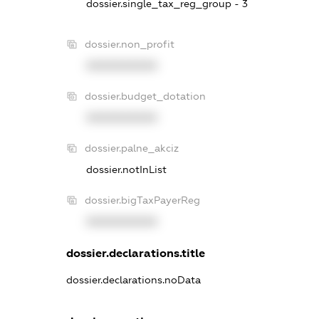
dossier.single_tax_reg_group - 3
dossier.non_profit
XXXXXXXXXX
dossier.budget_dotation
XXXXXXXXXX
dossier.palne_akciz
dossier.notInList
dossier.bigTaxPayerReg
XXXXXXXXXX
dossier.declarations.title
dossier.declarations.noData