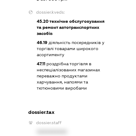
dossier.kveds:
45.20
технічне обслуговування
та ремонт автотранспортних
засобів
46.19
діяльність посередників у
торгівлі товарами широкого
асортименту
47.11
роздрібна торгівля в
неспеціалізованих магазинах
переважно продуктами
харчування, напоями та
тютюновими виробами
dossier.tax
dossier.staff
XXXXXXXXXX