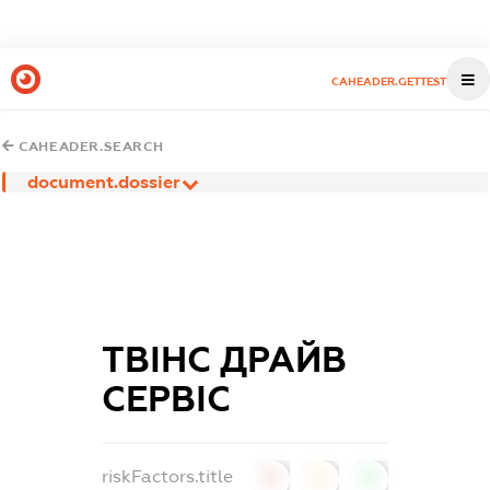
CAHEADER.GETTEST
CAHEADER.SEARCH
document.dossier
ТВІНС ДРАЙВ
СЕРВІС
riskFactors.title
0
0
0