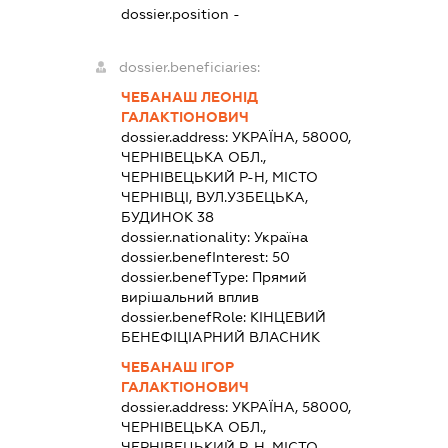
dossier.position -
dossier.beneficiaries:
ЧЕБАНАШ ЛЕОНІД
ГАЛАКТІОНОВИЧ
dossier.address:
УКРАЇНА, 58000,
ЧЕРНІВЕЦЬКА ОБЛ.,
ЧЕРНІВЕЦЬКИЙ Р-Н, МІСТО
ЧЕРНІВЦІ, ВУЛ.УЗБЕЦЬКА,
БУДИНОК 38
dossier.nationality:
Україна
dossier.benefInterest:
50
dossier.benefType:
Прямий
вирішальний вплив
dossier.benefRole:
КІНЦЕВИЙ
БЕНЕФІЦІАРНИЙ ВЛАСНИК
ЧЕБАНАШ ІГОР
ГАЛАКТІОНОВИЧ
dossier.address:
УКРАЇНА, 58000,
ЧЕРНІВЕЦЬКА ОБЛ.,
ЧЕРНІВЕЦЬКИЙ Р-Н, МІСТО