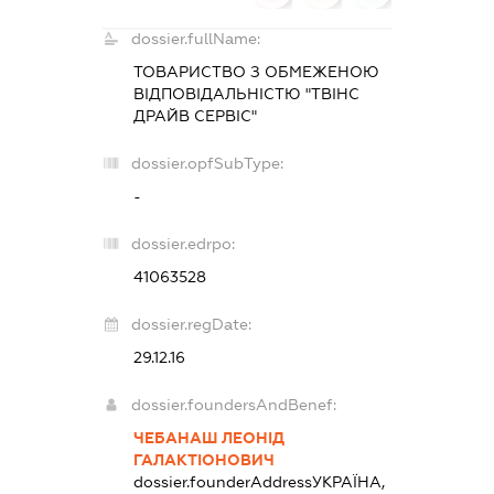
dossier.fullName:
ТОВАРИСТВО З ОБМЕЖЕНОЮ
ВІДПОВІДАЛЬНІСТЮ "ТВІНС
ДРАЙВ СЕРВІС"
dossier.opfSubType:
-
dossier.edrpo:
41063528
dossier.regDate:
29.12.16
dossier.foundersAndBenef:
ЧЕБАНАШ ЛЕОНІД
ГАЛАКТІОНОВИЧ
dossier.founderAddress
УКРАЇНА,