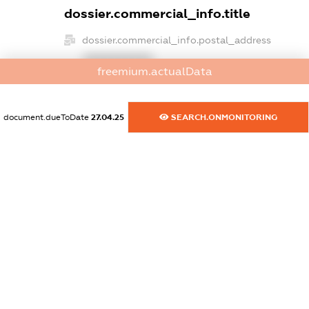
dossier.commercial_info.title
dossier.commercial_info.postal_address
XXXXXXXXXX
freemium.actualData
dossier.commercial_info.phone
XXXXXXXXXX
document.dueToDate
27.04.25
SEARCH.ONMONITORING
dossier.commercial_info.fax
XXXXXXXXXX
dossier.commercial_info.email
XXXXXXXXXX
dossier.commercial_info.website
XXXXXXXXXX
dossier.commercial_info.activity
XXXXXXXXXX