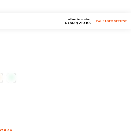
caHeader.contact
CAHEADER.GETTEST
0 (800) 210 102
0
ЛОВИЧ