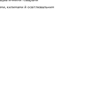
мацевтичними товарами
ями, килимами й освітлювальним