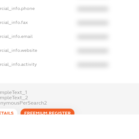
rcial_info.phone
XXXXXXXXXX
cial_info.fax
XXXXXXXXXX
cial_info.email
XXXXXXXXXX
cial_info.website
XXXXXXXXXX
cial_info.activity
XXXXXXXXXX
mpleText_1
ampleText_2
onymousPerSearch2
ETAILS
FREEMIUM.REGISTER