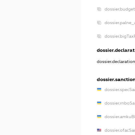
dossier.budge
dossier.palne_
dossier.bigTa
dossier.declarat
dossier.declaratio
dossier.sanctio
dossier.specSa
dossier.rnboSa
dossier.amkuBl
dossier.ofacSa