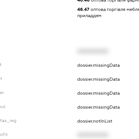
46.46
оптова торгівля фар
46.47
оптова торгівля мебл
приладдям
XXXXXXXXXX
t
dossier.missingData
t
dossier.missingData
er
dossier.missingData
nul
dossier.missingData
_tax_reg
dossier.notInList
ofit
XXXXXXXXXX