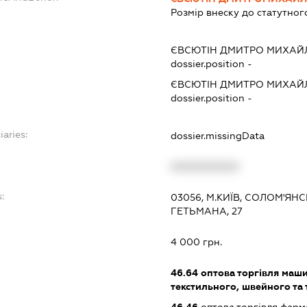
Розмір внеску до статутног
ЄВСЮТІН ДМИТРО МИХАЙ
dossier.position -
ЄВСЮТІН ДМИТРО МИХАЙ
dossier.position -
iaries:
dossier.missingData
XXXXXXXXXX
:
03056, М.КИЇВ, СОЛОМ'Я
ГЕТЬМАНА, 27
4 000 грн.
46.64
оптова торгівля маш
текстильного, швейного та