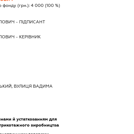
о фонду (грн.):
4 000
(100 %)
ЛОВИЧ
-
ПІДПИСАНТ
ЛОВИЧ
-
КЕРІВНИК
НСЬКИЙ, ВУЛИЦЯ ВАДИМА
инами й устаткованням для
 трикотажного виробництва