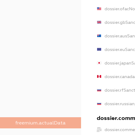
dossier.ofacN
dossier.gbSanc
dossier.ausSan
dossier.euSanc
dossier.japanS
dossier.canad
dossier.rfSanc
dossier.russian
dossier.comme
freemium.actualData
dossier.commer