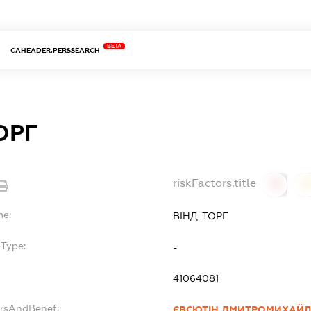
BETA
CAHEADER.PERSSEARCH
ОРГ
riskFactors.title
0
0
me:
ВІНД-ТОРГ
bType:
-
41064081
ersAndBenef:
ЄВСЮТІН ДМИТРОМИХАЙ