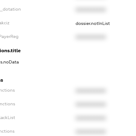
t_dotation
XXXXXXXXXX
akciz
dossier.notInList
xPayerReg
XXXXXXXXXX
ions.title
ns.noData
ns
nctions
XXXXXXXXXX
nctions
XXXXXXXXXX
ackList
XXXXXXXXXX
nctions
XXXXXXXXXX