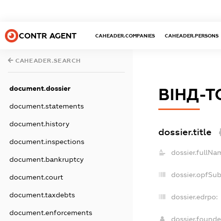
CONTR AGENT
CAHEADER.COMPANIES
CAHEADER.PERSONS
CAHEADER.SEARCH
document.dossier
ВІНД-Т
document.statements
document.history
dossier.title
document.inspections
dossier.fullNa
document.bankruptcy
dossier.opfSu
document.court
document.taxdebts
dossier.edrpo:
document.enforcements
dossier.found