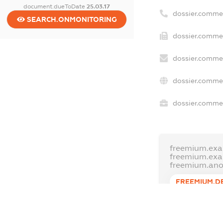
document.dueToDate
25.03.17
dossier.comme
SEARCH.ONMONITORING
dossier.commer
dossier.commer
dossier.commer
dossier.commer
freemium.exa
freemium.ex
freemium.an
FREEMIUM.D