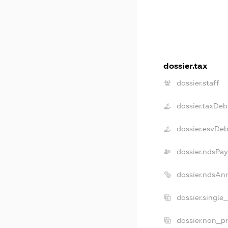
dossier.tax
dossier.staff
dossier.taxDeb
dossier.esvDeb
dossier.ndsPay
dossier.ndsAn
dossier.single
dossier.non_pr