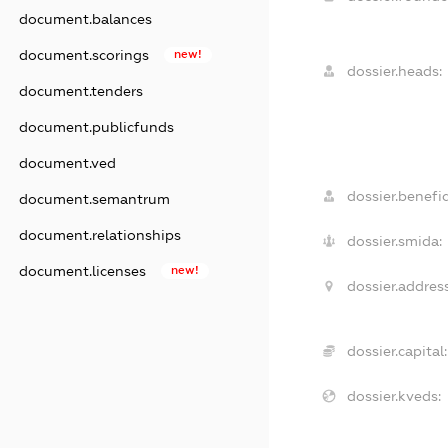
document.balances
document.scorings
new!
dossier.heads:
document.tenders
document.publicfunds
document.ved
dossier.benefic
document.semantrum
document.relationships
dossier.smida:
document.licenses
new!
dossier.address
dossier.capital:
dossier.kveds: