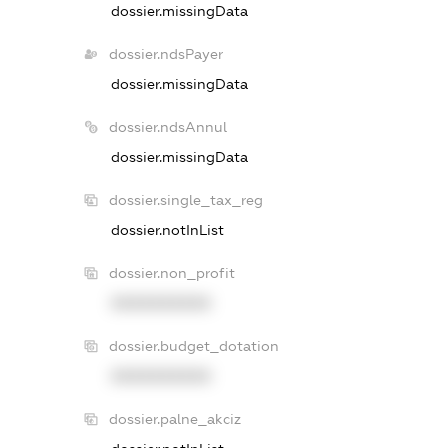
dossier.missingData
dossier.ndsPayer
dossier.missingData
dossier.ndsAnnul
dossier.missingData
dossier.single_tax_reg
dossier.notInList
dossier.non_profit
XXXXXXXXXX
dossier.budget_dotation
XXXXXXXXXX
dossier.palne_akciz