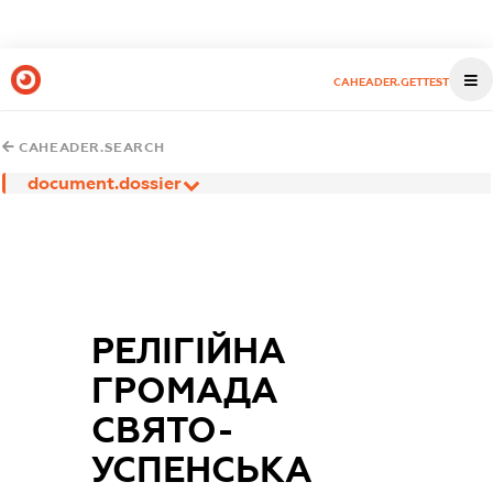
CAHEADER.GETTEST
CAHEADER.SEARCH
document.dossier
РЕЛІГІЙНА
ГРОМАДА
СВЯТО-
УСПЕНСЬКА