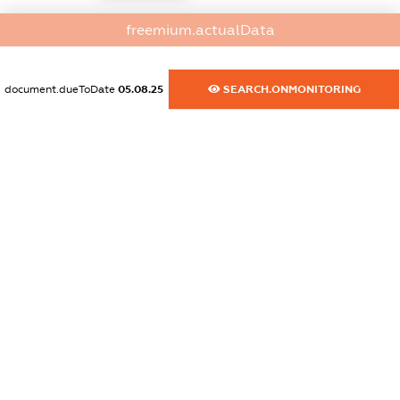
dossier.commercial_info.email
freemium.actualData
XXXXXXXXXX
document.dueToDate
05.08.25
SEARCH.ONMONITORING
dossier.commercial_info.website
XXXXXXXXXX
dossier.commercial_info.activity
XXXXXXXXXX
freemium.exampleText_1
freemium.exampleText_2
freemium.anonymousPerSearch2
FREEMIUM.DETAILS
FREEMIUM.REGISTER