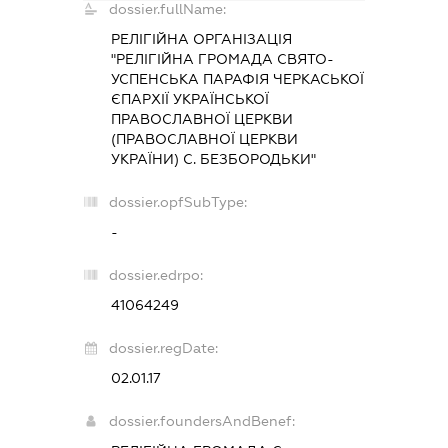
dossier.fullName:
РЕЛІГІЙНА ОРГАНІЗАЦІЯ
"РЕЛІГІЙНА ГРОМАДА СВЯТО-
УСПЕНСЬКА ПАРАФІЯ ЧЕРКАСЬКОЇ
ЄПАРХІЇ УКРАЇНСЬКОЇ
ПРАВОСЛАВНОЇ ЦЕРКВИ
(ПРАВОСЛАВНОЇ ЦЕРКВИ
УКРАЇНИ) С. БЕЗБОРОДЬКИ"
dossier.opfSubType:
-
dossier.edrpo:
41064249
dossier.regDate:
02.01.17
dossier.foundersAndBenef: