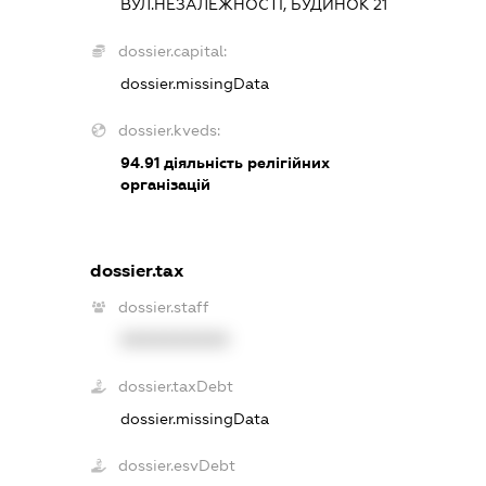
ВУЛ.НЕЗАЛЕЖНОСТІ, БУДИНОК 21
dossier.capital:
dossier.missingData
dossier.kveds:
94.91
діяльність релігійних
організацій
dossier.tax
dossier.staff
XXXXXXXXXX
dossier.taxDebt
dossier.missingData
dossier.esvDebt