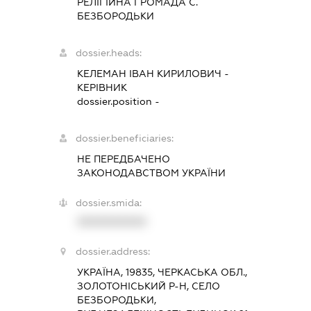
РЕЛІГІЙНА ГРОМАДА С.
БЕЗБОРОДЬКИ
dossier.heads:
КЕЛЕМАН ІВАН КИРИЛОВИЧ
-
КЕРІВНИК
dossier.position -
dossier.beneficiaries:
НЕ ПЕРЕДБАЧЕНО
ЗАКОНОДАВСТВОМ УКРАЇНИ
dossier.smida:
XXXXXXXXXX
dossier.address:
УКРАЇНА, 19835, ЧЕРКАСЬКА ОБЛ.,
ЗОЛОТОНІСЬКИЙ Р-Н, СЕЛО
БЕЗБОРОДЬКИ,