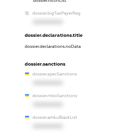
dossier.notInList
dossier.bigTaxPayerReg
XXXXXXXXXX
dossier.declarations.title
dossier.declarations.noData
dossier.sanctions
dossier.specSanctions
XXXXXXXXXX
dossier.rnboSanctions
XXXXXXXXXX
dossier.amkuBlackList
XXXXXXXXXX