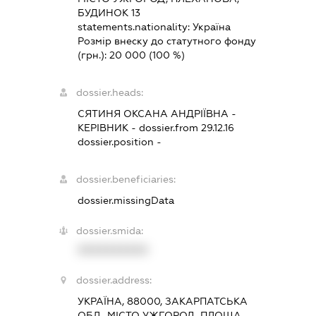
БУДИНОК 13
statements.nationality:
Україна
Розмір внеску до статутного фонду
(грн.):
20 000
(100 %)
dossier.heads:
СЯТИНЯ ОКСАНА АНДРІЇВНА
-
КЕРІВНИК
- dossier.from 29.12.16
dossier.position -
dossier.beneficiaries:
dossier.missingData
dossier.smida:
XXXXXXXXXX
dossier.address:
УКРАЇНА, 88000, ЗАКАРПАТСЬКА
ОБЛ., МІСТО УЖГОРОД, ПЛОЩА