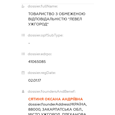
dossier.fullName:
ТОВАРИСТВО З ОБМЕЖЕНОЮ
ВІДПОВІДАЛЬНІСТЮ "ЛЕВЕЛ
УЖГОРОД"
dossier.opfSubType:
-
dossier.edrpo:
41065085
dossier.regDate:
02.01.17
dossier.foundersAndBenef:
СЯТИНЯ ОКСАНА АНДРІЇВНА
dossier.founderAddress
УКРАЇНА,
88000, ЗАКАРПАТСЬКА ОБЛ.,
МІСТО УЖГОРОД, ПЛЕХАНОВА,