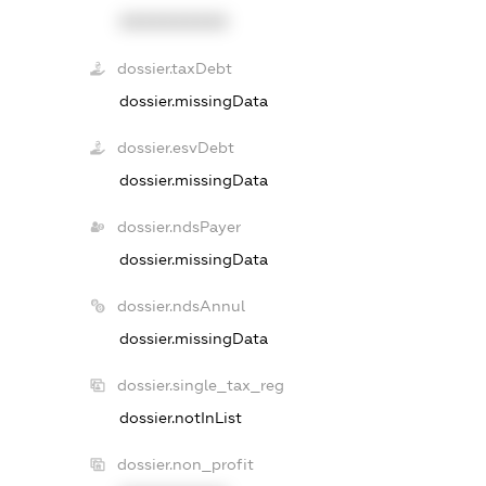
XXXXXXXXXX
dossier.taxDebt
dossier.missingData
dossier.esvDebt
dossier.missingData
dossier.ndsPayer
dossier.missingData
dossier.ndsAnnul
dossier.missingData
dossier.single_tax_reg
dossier.notInList
dossier.non_profit