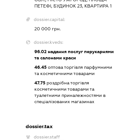
ПЕТЕФІ, БУДИНОК 23, КВАРТИРА 1
dossier.capital:
20 000 грн.
dossier.kveds:
96.02
надання послуг перукарнями
та салонами краси
46.45
оптова торгівля парфумними
та косметичними товарами
47.75
роздрібна торгівля
косметичними товарами та
туалетними приналежностями в
спеціалізованих магазинах
dossier.tax
dossier.staff