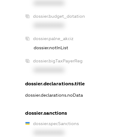
XXXXXXXXXX
dossier.budget_dotation
XXXXXXXXXX
dossier.palne_akciz
dossier.notInList
dossier.bigTaxPayerReg
XXXXXXXXXX
dossier.declarations.title
dossier.declarations.noData
dossier.sanctions
dossier.specSanctions
XXXXXXXXXX