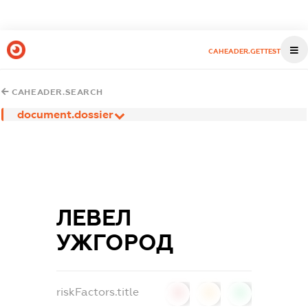
CAHEADER.GETTEST
CAHEADER.SEARCH
document.dossier
ЛЕВЕЛ
УЖГОРОД
riskFactors.title
0
0
0