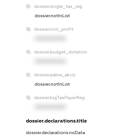
dossier.single_tax_reg
dossier.notInList
dossier.non_profit
XXXXXXXXXX
dossier.budget_dotation
XXXXXXXXXX
dossier.palne_akciz
dossier.notInList
dossier.bigTaxPayerReg
XXXXXXXXXX
dossier.declarations.title
dossier.declarations.noData