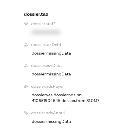
dossier.tax
dossier.staff
XXXXXXXXXX
dossier.taxDebt
dossier.missingData
dossier.esvDebt
dossier.missingData
dossier.ndsPayer
dossier.yes
dossier.ndsInn
410651904645
dossier.from 31.01.17
dossier.ndsAnnul
dossier.missingData