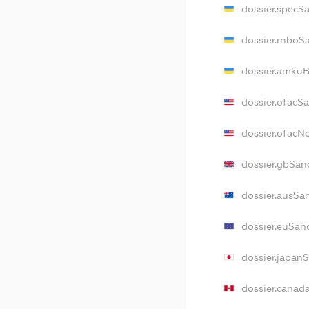
dossier.specS
dossier.rnboS
dossier.amkuB
dossier.ofacS
dossier.ofac
dossier.gbSan
dossier.ausSa
dossier.euSan
dossier.japan
dossier.canad