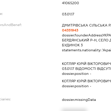
41065200
e:
03.01.17
ersAndBenef:
ДМИТРІВСЬКА СІЛЬСЬКА 
04351943
dossier.founderAddress
УКРА
БЕРДЯНСЬКИЙ Р-Н, СЕЛО Д
БУДИНОК 3
statements.nationality:
Укра
КОТЛЯР ЮРІЙ ВІКТОРОВИЧ
03.01.17
ВІДОМОСТІ ВІДСУТ
dossier.position -
КОТЛЯР ЮРІЙ ВІКТОРОВИЧ
dossier.position -
iaries:
dossier.missingData
XXXXXXXXXX