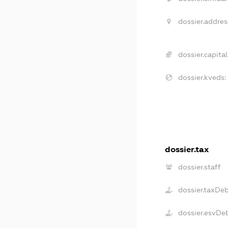
dossier.addres
dossier.capital
dossier.kveds:
dossier.tax
dossier.staff
dossier.taxDe
dossier.esvDe