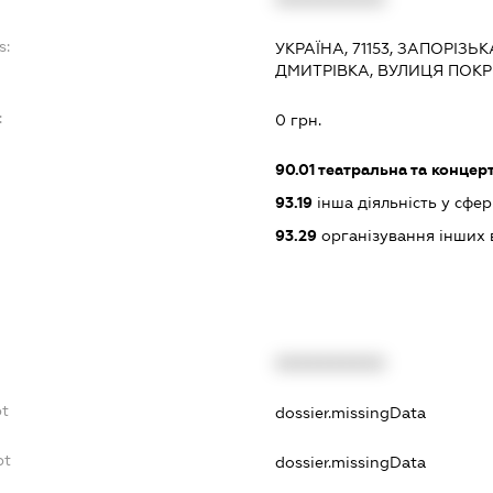
s:
УКРАЇНА, 71153, ЗАПОРІЗЬ
ДМИТРІВКА, ВУЛИЦЯ ПОКР
:
0 грн.
90.01
театральна та концерт
93.19
інша діяльність у сфер
93.29
організування інших в
XXXXXXXXXX
bt
dossier.missingData
bt
dossier.missingData