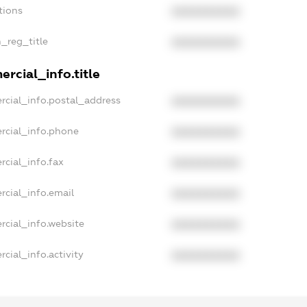
tions
XXXXXXXXXX
n_reg_title
XXXXXXXXXX
rcial_info.title
rcial_info.postal_address
XXXXXXXXXX
rcial_info.phone
XXXXXXXXXX
rcial_info.fax
XXXXXXXXXX
rcial_info.email
XXXXXXXXXX
rcial_info.website
XXXXXXXXXX
cial_info.activity
XXXXXXXXXX