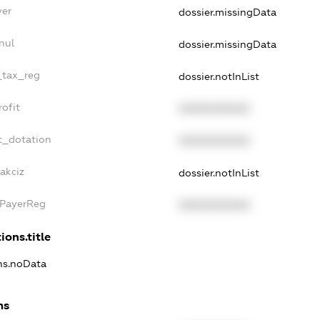
yer
dossier.missingData
nul
dossier.missingData
e_tax_reg
dossier.notInList
rofit
XXXXXXXXXX
t_dotation
XXXXXXXXXX
akciz
dossier.notInList
xPayerReg
XXXXXXXXXX
ions.title
ons.noData
ns