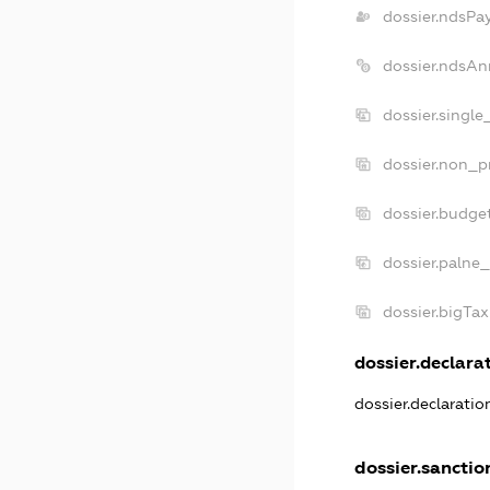
dossier.ndsPa
dossier.ndsAn
dossier.singl
dossier.non_p
dossier.budge
dossier.palne_
dossier.bigTa
dossier.declarat
dossier.declarati
dossier.sanctio