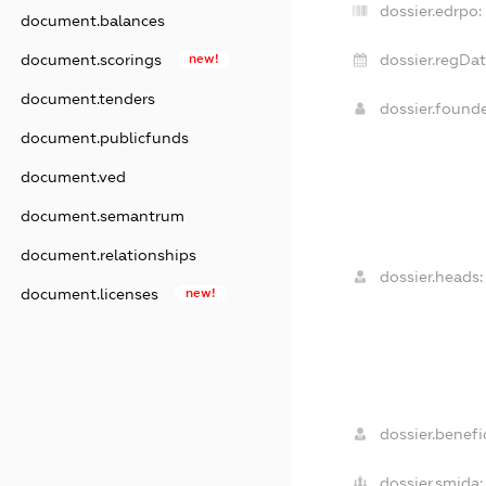
dossier.edrpo:
document.balances
document.scorings
new!
dossier.regDat
document.tenders
dossier.found
document.publicfunds
document.ved
document.semantrum
document.relationships
dossier.heads:
document.licenses
new!
dossier.benefic
dossier.smida: