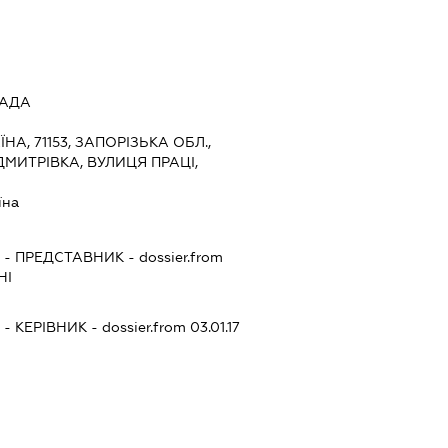
РАДА
ЇНА, 71153, ЗАПОРІЗЬКА ОБЛ.,
МИТРІВКА, ВУЛИЦЯ ПРАЦІ,
їна
-
ПРЕДСТАВНИК
- dossier.from
НІ
-
КЕРІВНИК
- dossier.from 03.01.17