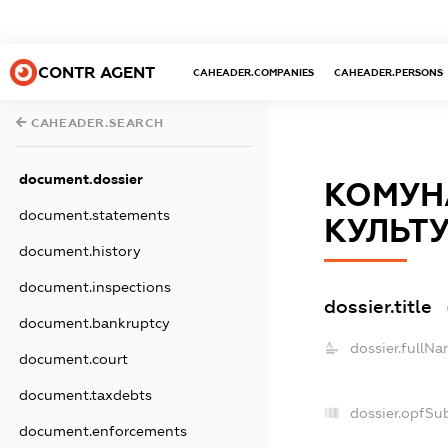
CONTR AGENT
CAHEADER.COMPANIES
CAHEADER.PERSONS
CAHEADER.SEARCH
document.dossier
КОМУН
document.statements
КУЛЬТУ
document.history
document.inspections
dossier.title
document.bankruptcy
dossier.fullNa
document.court
document.taxdebts
dossier.opfSu
document.enforcements