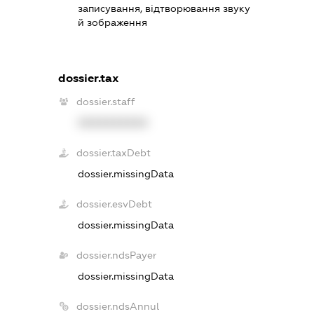
записування, відтворювання звуку
й зображення
dossier.tax
dossier.staff
XXXXXXXXXX
dossier.taxDebt
dossier.missingData
dossier.esvDebt
dossier.missingData
dossier.ndsPayer
dossier.missingData
dossier.ndsAnnul