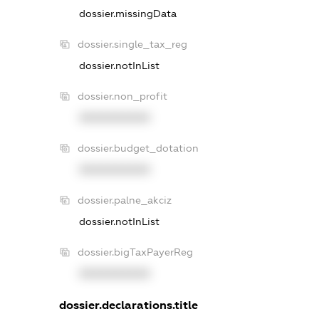
dossier.missingData
dossier.single_tax_reg
dossier.notInList
dossier.non_profit
XXXXXXXXXX
dossier.budget_dotation
XXXXXXXXXX
dossier.palne_akciz
dossier.notInList
dossier.bigTaxPayerReg
XXXXXXXXXX
dossier.declarations.title