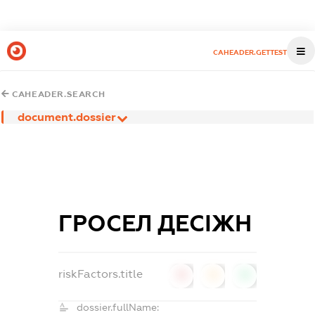
CAHEADER.GETTEST
CAHEADER.SEARCH
document.dossier
ГРОСЕЛ ДЕСІЖН
riskFactors.title
0
0
0
dossier.fullName: