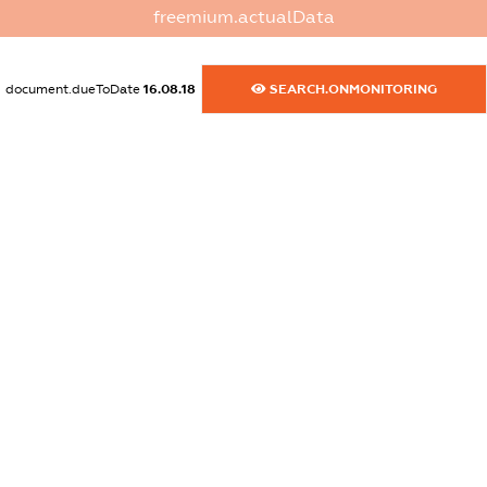
freemium.actualData
dossier.commercial_info.activity
XXXXXXXXXX
document.dueToDate
16.08.18
SEARCH.ONMONITORING
freemium.exampleText_1
freemium.exampleText_2
freemium.anonymousPerSearch2
FREEMIUM.DETAILS
FREEMIUM.REGISTER