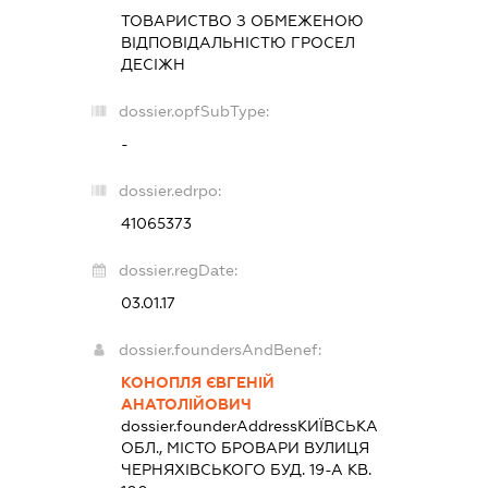
ТОВАРИСТВО З ОБМЕЖЕНОЮ
ВІДПОВІДАЛЬНІСТЮ
ГРОСЕЛ
ДЕСІЖН
dossier.opfSubType:
-
dossier.edrpo:
41065373
dossier.regDate:
03.01.17
dossier.foundersAndBenef:
КОНОПЛЯ ЄВГЕНІЙ
АНАТОЛІЙОВИЧ
dossier.founderAddress
КИЇВСЬКА
ОБЛ., МІСТО БРОВАРИ ВУЛИЦЯ
ЧЕРНЯХІВСЬКОГО БУД. 19-А КВ.