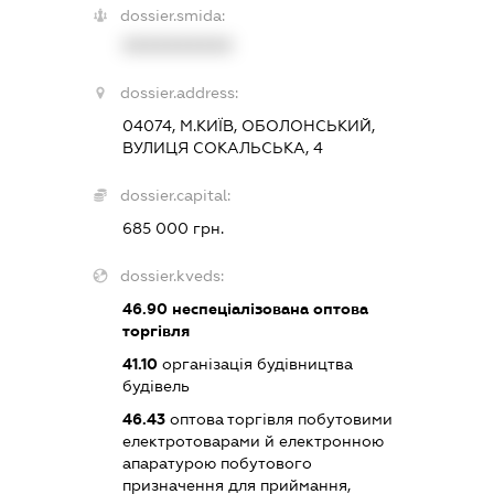
dossier.smida:
XXXXXXXXXX
dossier.address:
04074, М.КИЇВ, ОБОЛОНСЬКИЙ,
ВУЛИЦЯ СОКАЛЬСЬКА, 4
dossier.capital:
685 000 грн.
dossier.kveds:
46.90
неспеціалізована оптова
торгівля
41.10
організація будівництва
будівель
46.43
оптова торгівля побутовими
електротоварами й електронною
апаратурою побутового
призначення для приймання,