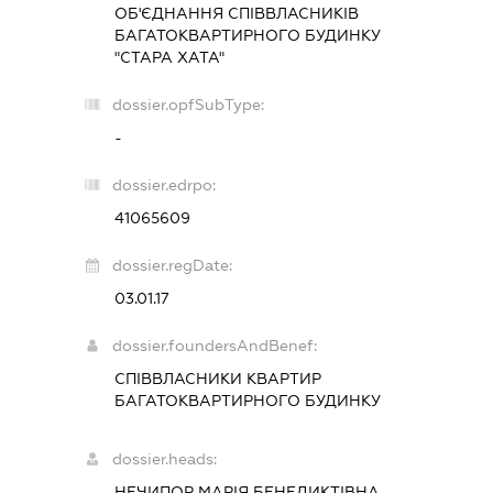
ОБ'ЄДНАННЯ СПІВВЛАСНИКІВ
БАГАТОКВАРТИРНОГО БУДИНКУ
"СТАРА ХАТА"
dossier.opfSubType:
-
dossier.edrpo:
41065609
dossier.regDate:
03.01.17
dossier.foundersAndBenef:
СПІВВЛАСНИКИ КВАРТИР
БАГАТОКВАРТИРНОГО БУДИНКУ
dossier.heads:
НЕЧИПОР МАРІЯ БЕНЕДИКТІВНА
-