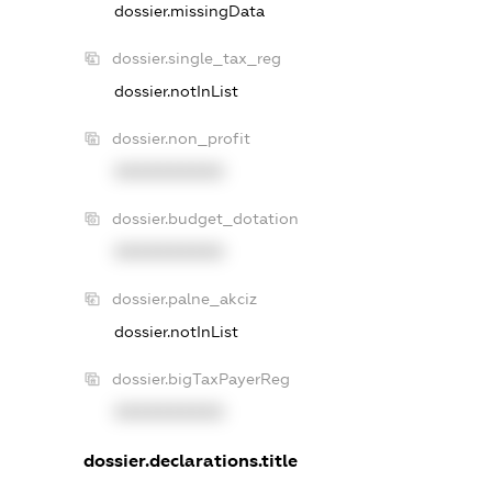
dossier.missingData
dossier.single_tax_reg
dossier.notInList
dossier.non_profit
XXXXXXXXXX
dossier.budget_dotation
XXXXXXXXXX
dossier.palne_akciz
dossier.notInList
dossier.bigTaxPayerReg
XXXXXXXXXX
dossier.declarations.title