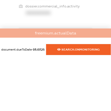
dossier.commercial_info.activity
XXXXXXXXXX
freemium.actualData
freemium.exampleText_1
freemium.exampleText_2
freemium.anonymousPerSearch2
document.dueToDate
03.07.25
SEARCH.ONMONITORING
FREEMIUM.DETAILS
FREEMIUM.REGISTER