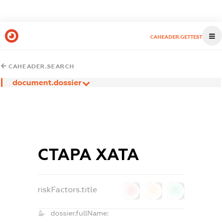
CAHEADER.GETTEST
CAHEADER.SEARCH
document.dossier
СТАРА ХАТА
riskFactors.title
0
0
0
dossier.fullName: