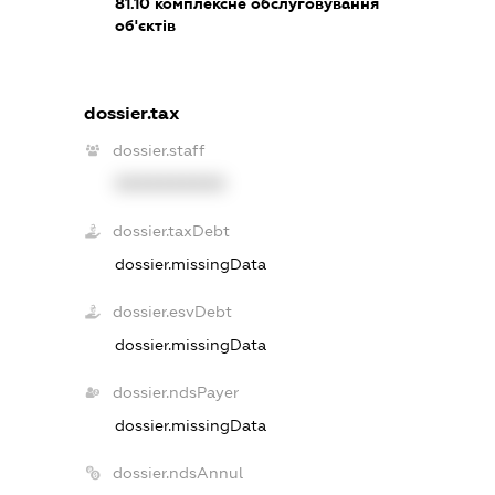
81.10
комплексне обслуговування
об'єктів
dossier.tax
dossier.staff
XXXXXXXXXX
dossier.taxDebt
dossier.missingData
dossier.esvDebt
dossier.missingData
dossier.ndsPayer
dossier.missingData
dossier.ndsAnnul