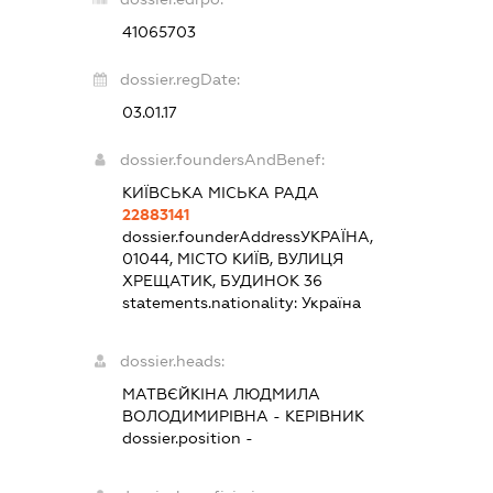
41065703
dossier.regDate:
03.01.17
dossier.foundersAndBenef:
КИЇВСЬКА МІСЬКА РАДА
22883141
dossier.founderAddress
УКРАЇНА,
01044, МІСТО КИЇВ, ВУЛИЦЯ
ХРЕЩАТИК, БУДИНОК 36
statements.nationality:
Україна
dossier.heads:
МАТВЄЙКІНА ЛЮДМИЛА
ВОЛОДИМИРІВНА
-
КЕРІВНИК
dossier.position -