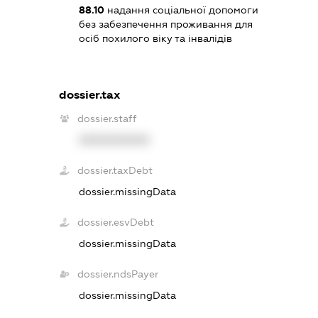
88.10
надання соціальної допомоги
без забезпечення проживання для
осіб похилого віку та інвалідів
dossier.tax
dossier.staff
XXXXXXXXXX
dossier.taxDebt
dossier.missingData
dossier.esvDebt
dossier.missingData
dossier.ndsPayer
dossier.missingData