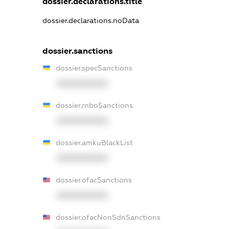
dossier.declarations.title
dossier.declarations.noData
dossier.sanctions
dossier.specSanctions
XXXXXXXXXX
dossier.rnboSanctions
XXXXXXXXXX
dossier.amkuBlackList
XXXXXXXXXX
dossier.ofacSanctions
XXXXXXXXXX
dossier.ofacNonSdnSanctions