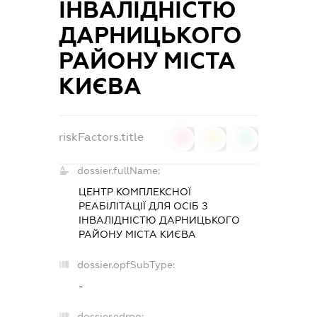
ІНВАЛІДНІСТЮ
ДАРНИЦЬКОГО
РАЙОНУ МІСТА
КИЄВА
riskFactors.title
0
0
0
dossier.fullName:
ЦЕНТР КОМПЛЕКСНОЇ
РЕАБІЛІТАЦІЇ ДЛЯ ОСІБ З
ІНВАЛІДНІСТЮ ДАРНИЦЬКОГО
РАЙОНУ МІСТА КИЄВА
dossier.opfSubType:
-
dossier.edrpo: