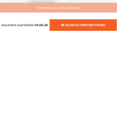
XXXXXXXXXX
freemium.actualData
dossier.commercial_info.activity
XXXXXXXXXX
document.dueToDate
03.06.26
SEARCH.ONMONITORING
freemium.exampleText_1
freemium.exampleText_2
freemium.anonymousPerSearch2
FREEMIUM.DETAILS
FREEMIUM.REGISTER