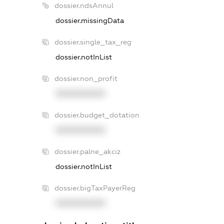
dossier.ndsAnnul
dossier.missingData
dossier.single_tax_reg
dossier.notInList
dossier.non_profit
XXXXXXXXXX
dossier.budget_dotation
XXXXXXXXXX
dossier.palne_akciz
dossier.notInList
dossier.bigTaxPayerReg
XXXXXXXXXX