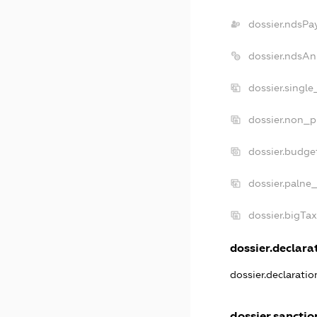
dossier.ndsPa
dossier.ndsAn
dossier.singl
dossier.non_p
dossier.budge
dossier.palne_
dossier.bigTa
dossier.declarat
dossier.declarati
dossier.sanctio