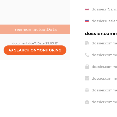
dossier.rfSanc
dossier.russia
freemium.actualData
dossier.comme
dossier.comme
document.dueToDate
25.03.17
SEARCH.ONMONITORING
dossier.comme
dossier.comme
dossier.comme
dossier.comme
dossier.commer