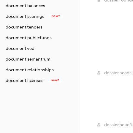
document.balances
document.scorings
new!
document.tenders
document.publicfunds
document.ved
document.semantrum
document.relationships
dossier.heads:
document.licenses
new!
dossier.benefic