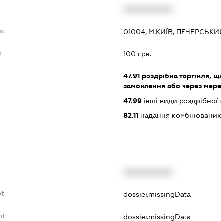
XXXXXXXXXX
s:
01004, М.КИЇВ, ПЕЧЕРСЬКИ
:
100 грн.
47.91
роздрібна торгівля, щ
замовлення або через мере
47.99
інші види роздрібної 
82.11
надання комбінованих 
XXXXXXXXXX
bt
dossier.missingData
bt
dossier.missingData