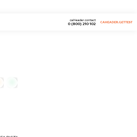
caHeader.contact
CAHEADER.GETTEST
0 (800) 210 102
0