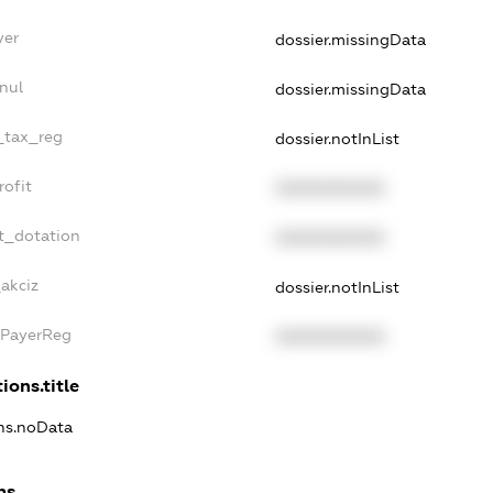
yer
dossier.missingData
nul
dossier.missingData
e_tax_reg
dossier.notInList
rofit
XXXXXXXXXX
t_dotation
XXXXXXXXXX
akciz
dossier.notInList
xPayerReg
XXXXXXXXXX
ions.title
ons.noData
ns