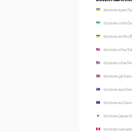
dossier.specS
dossier.rnboS
dossier.amkuB
dossier.ofacS
dossier.ofac
dossier.gbSan
dossier.ausSa
dossier.euSan
dossier.japan
dossier.canad