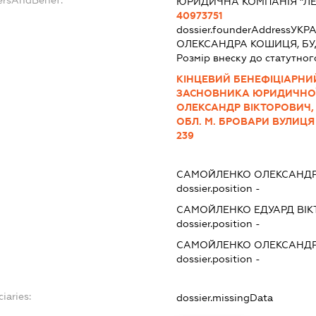
ЮРИДИЧНА КОМПАНІЯ "ЛЕ
40973751
dossier.founderAddress
УКРА
ОЛЕКСАНДРА КОШИЦЯ, БУД
Розмір внеску до статутног
КІНЦЕВИЙ БЕНЕФІЦІАРНИ
ЗАСНОВНИКА ЮРИДИЧНОЇ 
ОЛЕКСАНДР ВІКТОРОВИЧ, У
ОБЛ. М. БРОВАРИ ВУЛИЦЯ
239
САМОЙЛЕНКО ОЛЕКСАНДР
dossier.position -
САМОЙЛЕНКО ЕДУАРД ВІ
dossier.position -
САМОЙЛЕНКО ОЛЕКСАНДР
dossier.position -
iaries:
dossier.missingData