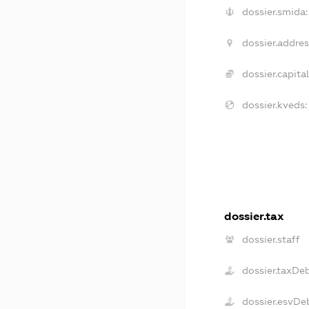
dossier.smida:
dossier.addres
dossier.capital
dossier.kveds:
dossier.tax
dossier.staff
dossier.taxDe
dossier.esvDe