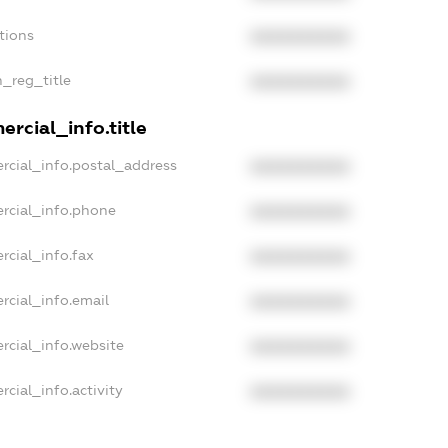
tions
XXXXXXXXXX
n_reg_title
XXXXXXXXXX
rcial_info.title
rcial_info.postal_address
XXXXXXXXXX
rcial_info.phone
XXXXXXXXXX
rcial_info.fax
XXXXXXXXXX
rcial_info.email
XXXXXXXXXX
rcial_info.website
XXXXXXXXXX
cial_info.activity
XXXXXXXXXX