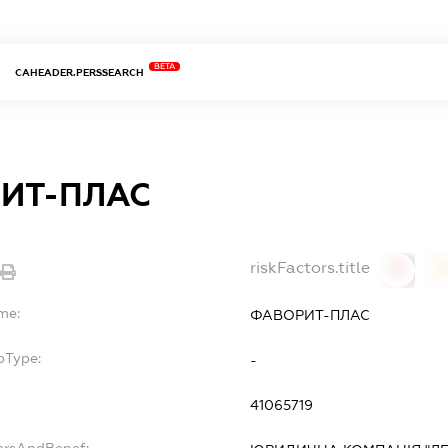
BETA
CAHEADER.PERSSEARCH
ИТ-ПЛАС
riskFactors.title
0
0
me:
ФАВОРИТ-ПЛАС
bType:
-
41065719
ersAndBenef: