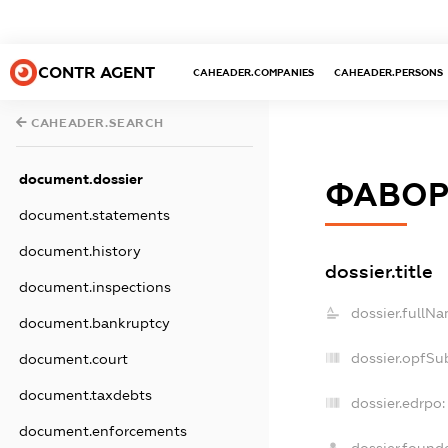
CONTR AGENT
CAHEADER.COMPANIES
CAHEADER.PERSONS
CAHEADER.SEARCH
document.dossier
ФАВОР
document.statements
document.history
dossier.title
document.inspections
dossier.fullNa
document.bankruptcy
dossier.opfSu
document.court
document.taxdebts
dossier.edrpo:
document.enforcements
dossier.found