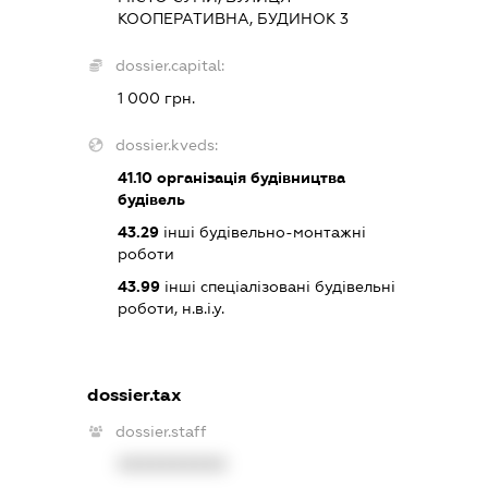
КООПЕРАТИВНА, БУДИНОК 3
dossier.capital:
1 000 грн.
dossier.kveds:
41.10
організація будівництва
будівель
43.29
інші будівельно-монтажні
роботи
43.99
інші спеціалізовані будівельні
роботи, н.в.і.у.
dossier.tax
dossier.staff
XXXXXXXXXX