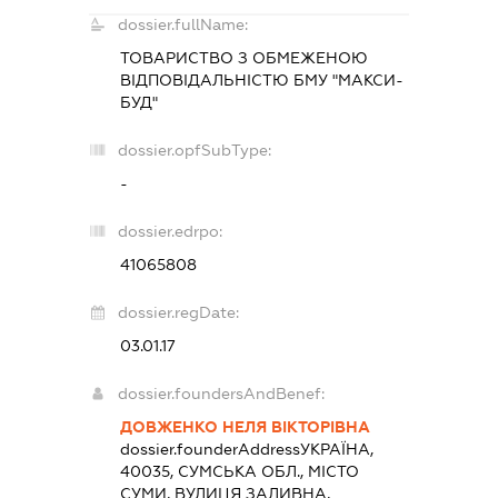
dossier.fullName:
ТОВАРИСТВО З ОБМЕЖЕНОЮ
ВІДПОВІДАЛЬНІСТЮ БМУ "МАКСИ-
БУД"
dossier.opfSubType:
-
dossier.edrpo:
41065808
dossier.regDate:
03.01.17
dossier.foundersAndBenef:
ДОВЖЕНКО НЕЛЯ ВІКТОРІВНА
dossier.founderAddress
УКРАЇНА,
40035, СУМСЬКА ОБЛ., МІСТО
СУМИ, ВУЛИЦЯ ЗАЛИВНА,