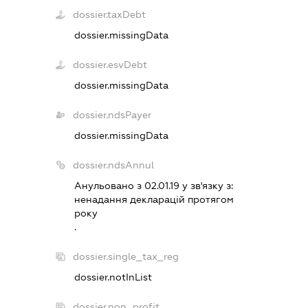
dossier.taxDebt
dossier.missingData
dossier.esvDebt
dossier.missingData
dossier.ndsPayer
dossier.missingData
dossier.ndsAnnul
Анульовано з 02.01.19 у зв'язку з:
ненадання декларацiй протягом
року
.
dossier.single_tax_reg
dossier.notInList
dossier.non_profit