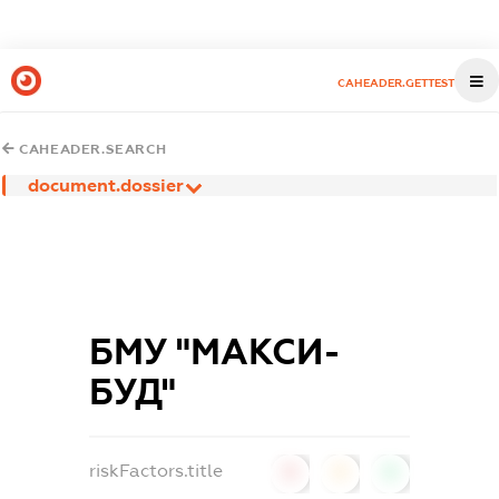
CAHEADER.GETTEST
CAHEADER.SEARCH
document.dossier
БМУ "МАКСИ-
БУД"
riskFactors.title
0
0
0