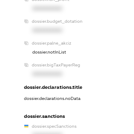
XXXXXXXXXX
dossier.budget_dotation
XXXXXXXXXX
dossier.palne_akciz
dossier.notInList
dossier.bigTaxPayerReg
XXXXXXXXXX
dossier.declarations.title
dossier.declarations.noData
dossier.sanctions
dossier.specSanctions