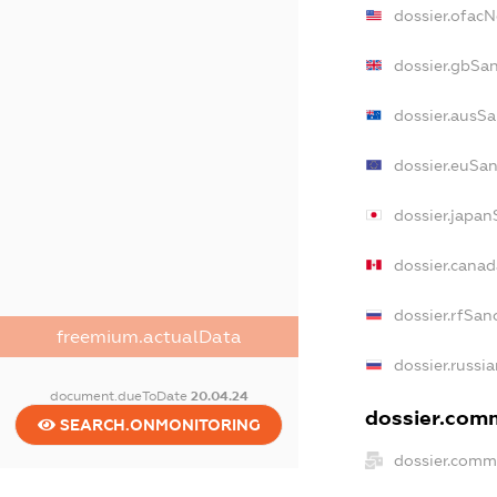
dossier.ofac
dossier.gbSa
dossier.ausS
dossier.euSa
dossier.japan
dossier.cana
dossier.rfSan
freemium.actualData
dossier.russi
document.dueToDate
20.04.24
dossier.comm
SEARCH.ONMONITORING
dossier.comm