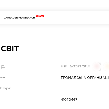
BETA
CAHEADER.PERSSEARCH
СВІТ
riskFactors.title
0
ame:
ГРОМАДСЬКА ОРГАНІЗАЦІ
ubType:
-
:
41070467