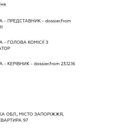
їна
А
-
ПРЕДСТАВНИК
- dossier.from
НІ
А
-
ГОЛОВА КОМІСІЇ З
АТОР
А
-
КЕРІВНИК
- dossier.from 23.12.16
ЬКА ОБЛ., МІСТО ЗАПОРІЖЖЯ,
КВАРТИРА 97