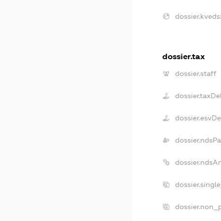
dossier.kveds
dossier.tax
dossier.staff
dossier.taxDe
dossier.esvD
dossier.ndsPa
dossier.ndsA
dossier.singl
dossier.non_p