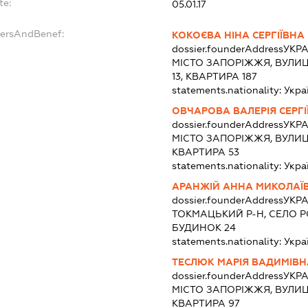
te:
05.01.17
dersAndBenef:
КОКОЄВА НІНА СЕРГІЇВНА
dossier.founderAddress
УКРА
МІСТО ЗАПОРІЖЖЯ, ВУЛИЦ
13, КВАРТИРА 187
statements.nationality:
Укра
ОВЧАРОВА ВАЛЕРІЯ СЕРГІ
dossier.founderAddress
УКРА
МІСТО ЗАПОРІЖЖЯ, ВУЛИЦ
КВАРТИРА 53
statements.nationality:
Укра
АРАНЖІЙ АННА МИКОЛАЇ
dossier.founderAddress
УКРА
ТОКМАЦЬКИЙ Р-Н, СЕЛО 
БУДИНОК 24
statements.nationality:
Укра
ТЕСЛЮК МАРІЯ ВАДИМІВН
dossier.founderAddress
УКРА
МІСТО ЗАПОРІЖЖЯ, ВУЛИЦ
КВАРТИРА 97