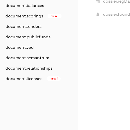
dossier.regDa
document.balances
dossier.foun
document.scorings
new!
document.tenders
document.publicfunds
document.ved
document.semantrum
document.relationships
document.licenses
new!