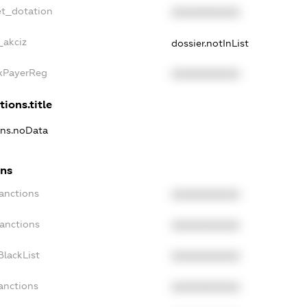
et_dotation
XXXXXXXXXX
_akciz
dossier.notInList
axPayerReg
XXXXXXXXXX
tions.title
ions.noData
ons
anctions
XXXXXXXXXX
Sanctions
XXXXXXXXXX
BlackList
XXXXXXXXXX
anctions
XXXXXXXXXX