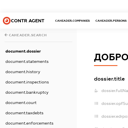
CONTR AGENT
CAHEADER.COMPANIES
CAHEADER.PERSONS
CAHEADER.SEARCH
document.dossier
ДОБРО
document.statements
document.history
dossier.title
document.inspections
dossier.fullN
document.bankruptcy
document.court
dossier.opfS
document.taxdebts
dossier.edrpo
document.enforcements