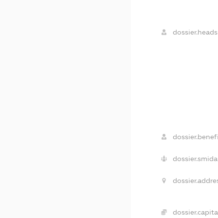
dossier.heads
dossier.benefi
dossier.smida
dossier.addre
dossier.capita