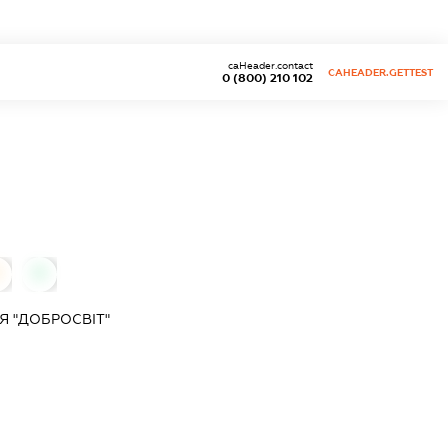
caHeader.contact
CAHEADER.GETTEST
0 (800) 210 102
0
0
Я "ДОБРОСВІТ"