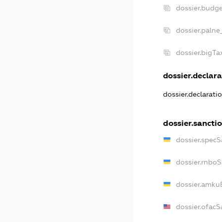
dossier.budg
dossier.palne
dossier.bigT
dossier.declara
dossier.declarat
dossier.sancti
dossier.specS
dossier.rnbo
dossier.amku
dossier.ofacS