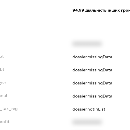
:
94.99
діяльність інших грома
XXXXXXXXXX
bt
dossier.missingData
ebt
dossier.missingData
yer
dossier.missingData
nnul
dossier.missingData
e_tax_reg
dossier.notInList
rofit
XXXXXXXXXX