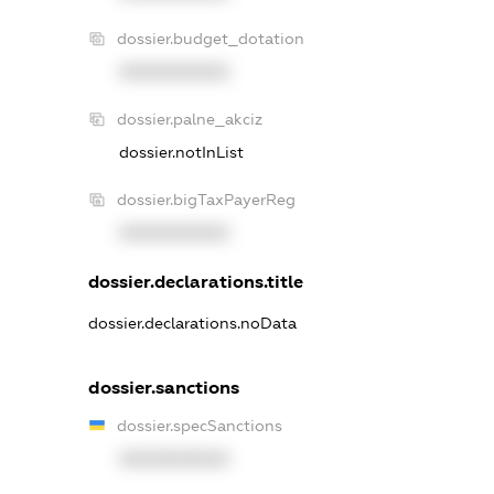
dossier.budget_dotation
XXXXXXXXXX
dossier.palne_akciz
dossier.notInList
dossier.bigTaxPayerReg
XXXXXXXXXX
dossier.declarations.title
dossier.declarations.noData
dossier.sanctions
dossier.specSanctions
XXXXXXXXXX