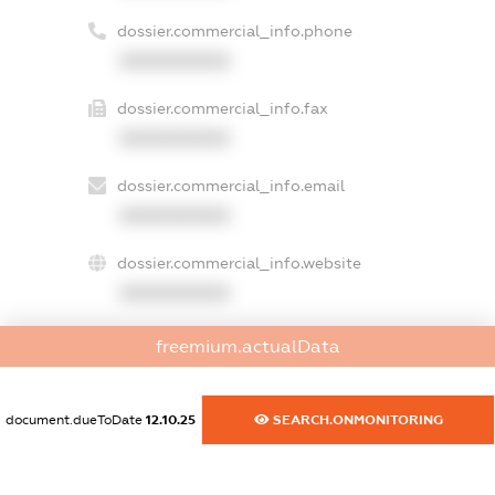
dossier.commercial_info.phone
XXXXXXXXXX
dossier.commercial_info.fax
XXXXXXXXXX
dossier.commercial_info.email
XXXXXXXXXX
dossier.commercial_info.website
XXXXXXXXXX
dossier.commercial_info.activity
freemium.actualData
XXXXXXXXXX
document.dueToDate
12.10.25
SEARCH.ONMONITORING
freemium.exampleText_1
freemium.exampleText_2