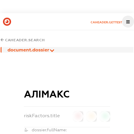
CAHEADER.GETTEST
CAHEADER.SEARCH
document.dossier
АЛІМАКС
riskFactors.title
0
0
0
dossier.fullName: