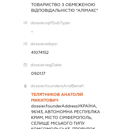
ТОВАРИСТВО З ОБМЕЖЕНОЮ
ВІДПОВІДАЛЬНІСТЮ "АЛІМАКС"
dossier.opfSubType:
-
dossier.edrpo:
41074152
dossier.regDate:
09.01.17
dossier.foundersAndBenef:
ТЕЛЯТНИКОВ АНАТОЛІЙ
МИКИТОВИЧ
dossier.founderAddress
УКРАЇНА,
96143, АВТОНОМНА РЕСПУБЛІКА
КРИМ, МІСТО СІМФЕРОПОЛЬ,
СЕЛИЩЕ МІСЬКОГО ТИПУ
КОМСОМОЛЬСЬКЕ, ПРОВУЛОК