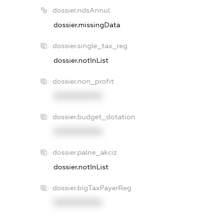
dossier.ndsAnnul
dossier.missingData
dossier.single_tax_reg
dossier.notInList
dossier.non_profit
XXXXXXXXXX
dossier.budget_dotation
XXXXXXXXXX
dossier.palne_akciz
dossier.notInList
dossier.bigTaxPayerReg
XXXXXXXXXX