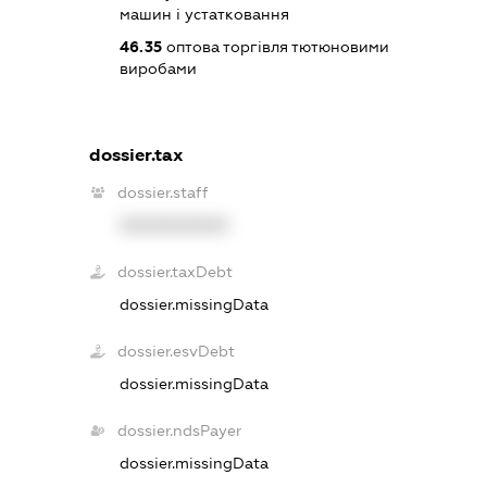
машин і устатковання
46.35
оптова торгівля тютюновими
виробами
dossier.tax
dossier.staff
XXXXXXXXXX
dossier.taxDebt
dossier.missingData
dossier.esvDebt
dossier.missingData
dossier.ndsPayer
dossier.missingData