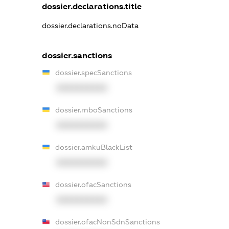
dossier.declarations.title
dossier.declarations.noData
dossier.sanctions
dossier.specSanctions
XXXXXXXXXX
dossier.rnboSanctions
XXXXXXXXXX
dossier.amkuBlackList
XXXXXXXXXX
dossier.ofacSanctions
XXXXXXXXXX
dossier.ofacNonSdnSanctions