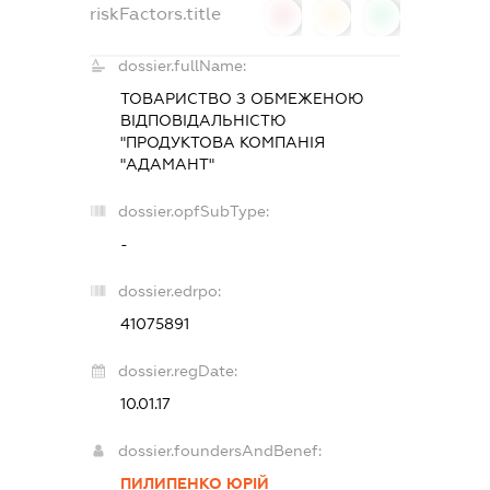
riskFactors.title
0
0
0
dossier.fullName:
ТОВАРИСТВО З ОБМЕЖЕНОЮ
ВІДПОВІДАЛЬНІСТЮ
"ПРОДУКТОВА КОМПАНІЯ
"АДАМАНТ"
dossier.opfSubType:
-
dossier.edrpo:
41075891
dossier.regDate:
10.01.17
dossier.foundersAndBenef:
ПИЛИПЕНКО ЮРІЙ