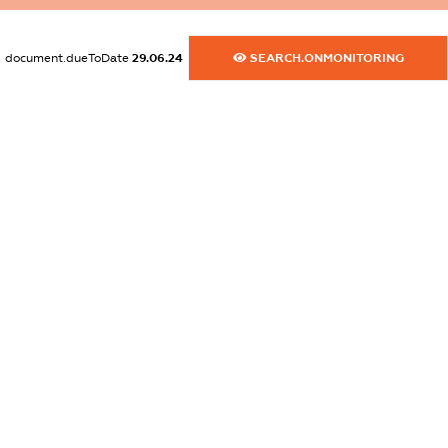
XXXXXXXXXX
document.dueToDate
29.06.24
SEARCH.ONMONITORING
dossier.commercial_info.activity
XXXXXXXXXX
freemium.exampleText_1
freemium.exampleText_2
freemium.anonymousPerSearch2
FREEMIUM.DETAILS
FREEMIUM.REGISTER