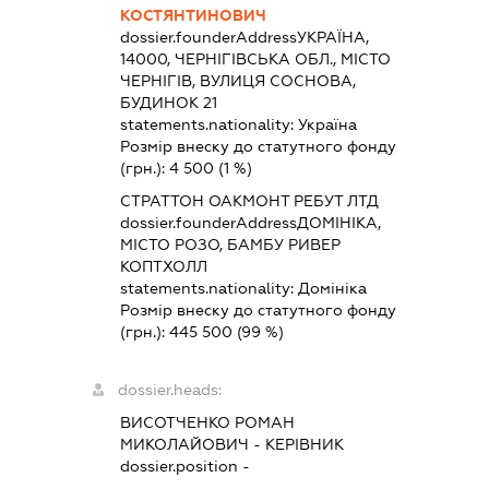
КОСТЯНТИНОВИЧ
dossier.founderAddress
УКРАЇНА,
14000, ЧЕРНІГІВСЬКА ОБЛ., МІСТО
ЧЕРНІГІВ, ВУЛИЦЯ СОСНОВА,
БУДИНОК 21
statements.nationality:
Україна
Розмір внеску до статутного фонду
(грн.):
4 500
(1 %)
СТРАТТОН ОАКМОНТ РЕБУТ ЛТД
dossier.founderAddress
ДОМІНІКА,
МІСТО РОЗО, БАМБУ РИВЕР
КОПТХОЛЛ
statements.nationality:
Домініка
Розмір внеску до статутного фонду
(грн.):
445 500
(99 %)
dossier.heads:
ВИСОТЧЕНКО РОМАН
МИКОЛАЙОВИЧ
-
КЕРІВНИК
dossier.position -