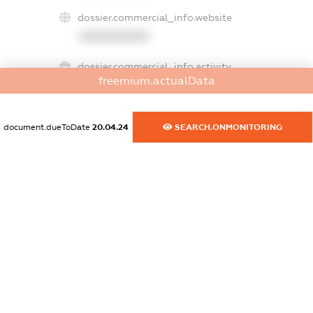
dossier.commercial_info.website
XXXXXXXXXX
dossier.commercial_info.activity
freemium.actualData
XXXXXXXXXX
document.dueToDate
20.04.24
SEARCH.ONMONITORING
freemium.exampleText_1
freemium.exampleText_2
freemium.anonymousPerSearch2
FREEMIUM.DETAILS
FREEMIUM.REGISTER