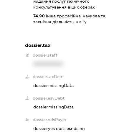
надання послуг технічного
консультування в цих сферах
74.90
інша професійна, наукова та
технічна діяльність, н.в.і.у.
dossier.tax
dossier.staff
XXXXXXXXXX
dossier.taxDebt
dossier.missingData
dossier.esvDebt
dossier.missingData
dossier.ndsPayer
dossier.yes
dossier.ndsInn