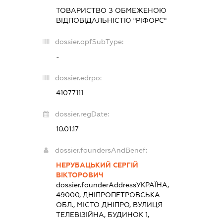
ТОВАРИСТВО З ОБМЕЖЕНОЮ
ВІДПОВІДАЛЬНІСТЮ "РІФОРС"
dossier.opfSubType:
-
dossier.edrpo:
41077111
dossier.regDate:
10.01.17
dossier.foundersAndBenef:
НЕРУБАЦЬКИЙ СЕРГІЙ
ВІКТОРОВИЧ
dossier.founderAddress
УКРАЇНА,
49000, ДНІПРОПЕТРОВСЬКА
ОБЛ., МІСТО ДНІПРО, ВУЛИЦЯ
ТЕЛЕВІЗІЙНА, БУДИНОК 1,