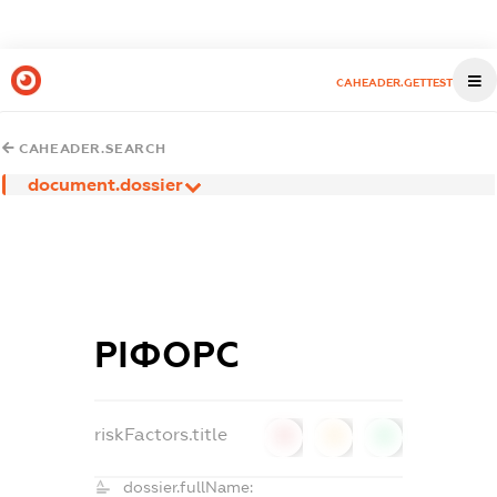
CAHEADER.GETTEST
CAHEADER.SEARCH
document.dossier
РІФОРС
riskFactors.title
0
0
0
dossier.fullName: