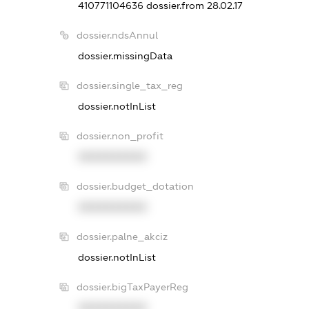
410771104636
dossier.from 28.02.17
dossier.ndsAnnul
dossier.missingData
dossier.single_tax_reg
dossier.notInList
dossier.non_profit
XXXXXXXXXX
dossier.budget_dotation
XXXXXXXXXX
dossier.palne_akciz
dossier.notInList
dossier.bigTaxPayerReg
XXXXXXXXXX