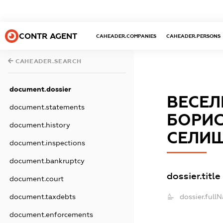
CONTR AGENT
CAHEADER.COMPANIES
CAHEADER.PERSONS
CAHEADER.SEARCH
document.dossier
ВЕСЕЛ
document.statements
БОРИС
document.history
СЕЛИЩ
document.inspections
document.bankruptcy
dossier.title
document.court
dossier.full
document.taxdebts
document.enforcements