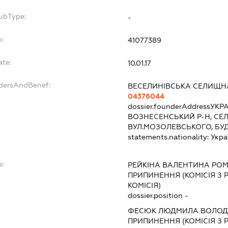
ubType:
-
:
41077389
ate:
10.01.17
ndersAndBenef:
ВЕСЕЛИНІВСЬКА СЕЛИЩН
04376044
dossier.founderAddress
УКРА
ВОЗНЕСЕНСЬКИЙ Р-Н, СЕ
ВУЛ.МОЗОЛЕВСЬКОГО, БУ
statements.nationality:
Укра
s:
РЕЙКІНА ВАЛЕНТИНА РО
ПРИПИНЕННЯ (КОМІСІЯ З Р
КОМІСІЯ)
dossier.position -
ФЕСЮК ЛЮДМИЛА ВОЛОД
ПРИПИНЕННЯ (КОМІСІЯ З Р