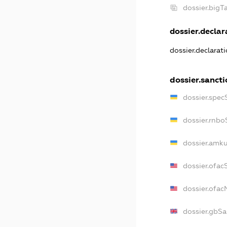
dossier.big
dossier.declara
dossier.declarat
dossier.sancti
dossier.spec
dossier.rnbo
dossier.amku
dossier.ofac
dossier.ofa
dossier.gbSa