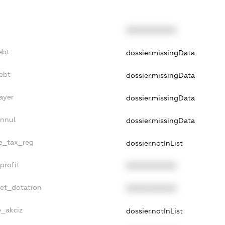
XXXXXXXXXX
ebt
dossier.missingData
ebt
dossier.missingData
ayer
dossier.missingData
Annul
dossier.missingData
le_tax_reg
dossier.notInList
profit
XXXXXXXXXX
get_dotation
XXXXXXXXXX
e_akciz
dossier.notInList