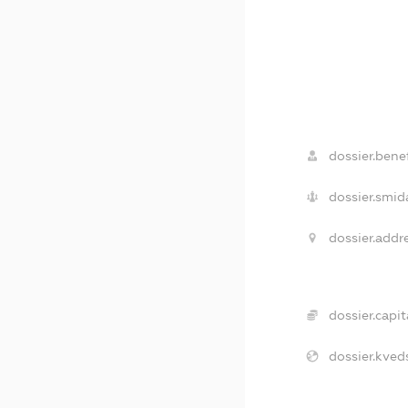
dossier.benef
dossier.smid
dossier.addre
dossier.capit
dossier.kveds