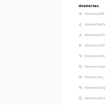
dossier.tax
dossier.staff
dossier.taxD
dossier.esvD
dossier.ndsP
dossier.nds
dossier.sing
dossier.non_
dossier.bud
dossier.paln