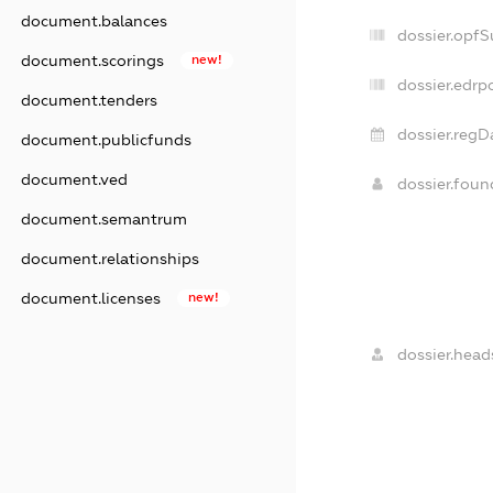
document.balances
dossier.opfS
document.scorings
new!
dossier.edrpo
document.tenders
dossier.regD
document.publicfunds
document.ved
dossier.fou
document.semantrum
document.relationships
document.licenses
new!
dossier.head