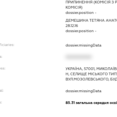
ПРИПИНЕННЯ (КОМІСІЯ З Р
КОМІСІЯ)
dossier.position -
ДЕМЕШИНА ТЕТЯНА АНАТ
28.12.16
dossier.position -
iciaries:
dossier.missingData
a:
XXXXXXXXXX
ss:
УКРАЇНА, 57001, МИКОЛАЇ
Н, СЕЛИЩЕ МІСЬКОГО ТИП
ВУЛ.МОЗОЛЕВСЬКОГО, БУ
al:
dossier.missingData
:
85.31
загальна середня осві