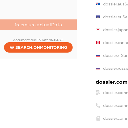
dossier.ausS
dossier.euSa
freemium.actualData
dossier.japa
document.dueToDate
16.04.25
dossier.can
SEARCH.ONMONITORING
dossier.rfSa
dossier.russi
dossier.comm
dossier.comm
dossier.com
dossier.comm