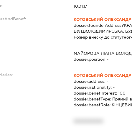
e:
10.01.17
ersAndBenef:
КОТОВСЬКИЙ ОЛЕКСАНДР
dossier.founderAddress
УКРА
ВУЛ.ВОЛОДИМИРСЬКА, БУД
Розмір внеску до статутног
МАЙОРОВА ЛІАНА ВОЛОД
dossier.position -
iaries:
КОТОВСЬКИЙ ОЛЕКСАНДР
dossier.address:
-
dossier.nationality:
-
dossier.benefInterest:
100
dossier.benefType:
Прямий в
dossier.benefRole:
КІНЦЕВИ
XXXXXXXXXX