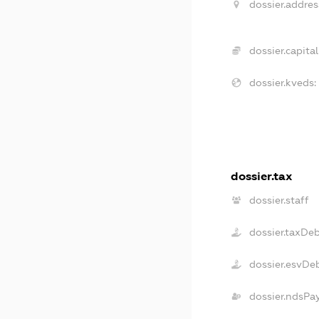
dossier.addres
dossier.capital
dossier.kveds:
dossier.tax
dossier.staff
dossier.taxDe
dossier.esvDe
dossier.ndsPa