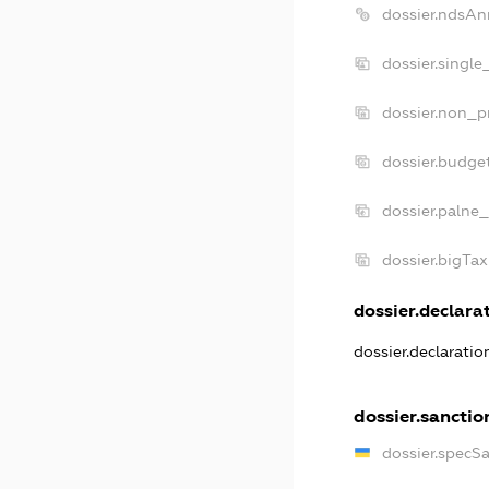
dossier.ndsAn
dossier.single
dossier.non_pr
dossier.budge
dossier.palne_
dossier.bigTa
dossier.declarat
dossier.declarati
dossier.sanctio
dossier.specS