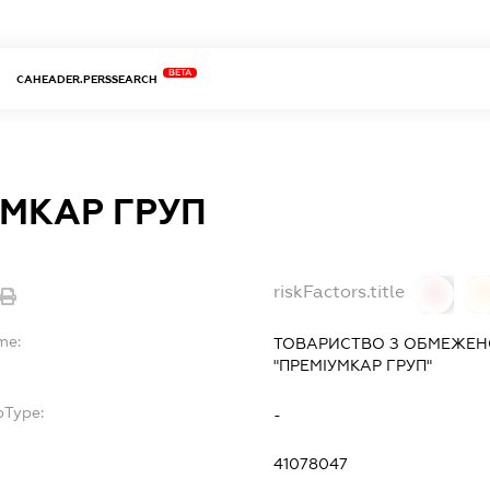
BETA
CAHEADER.PERSSEARCH
УМКАР ГРУП
riskFactors.title
0
0
me:
ТОВАРИСТВО З ОБМЕЖЕН
"ПРЕМІУМКАР ГРУП"
bType:
-
41078047