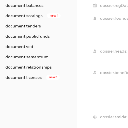
dossier.regDat
document.balances
document.scorings
new!
dossier.found
document.tenders
document.publicfunds
document.ved
dossier.heads:
document.semantrum
document.relationships
dossier.benefic
document.licenses
new!
dossier.smida: