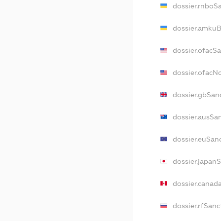
dossier.rnboS
dossier.amkuB
dossier.ofacS
dossier.ofac
dossier.gbSan
dossier.ausSa
dossier.euSan
dossier.japan
dossier.canad
dossier.rfSanc