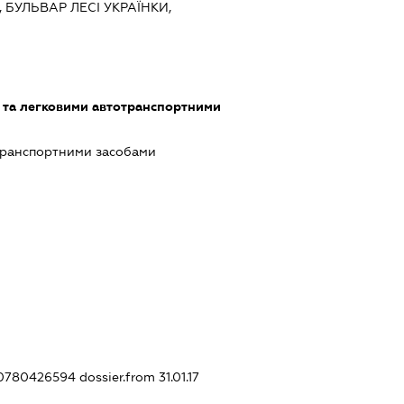
В, БУЛЬВАР ЛЕСІ УКРАЇНКИ,
 та легковими автотранспортними
транспортними засобами
410780426594
dossier.from 31.01.17