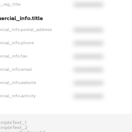
n_reg_title
XXXXXXXXXX
rcial_info.title
rcial_info.postal_address
XXXXXXXXXX
rcial_info.phone
XXXXXXXXXX
rcial_info.fax
XXXXXXXXXX
rcial_info.email
XXXXXXXXXX
rcial_info.website
XXXXXXXXXX
cial_info.activity
XXXXXXXXXX
ampleText_1
ampleText_2