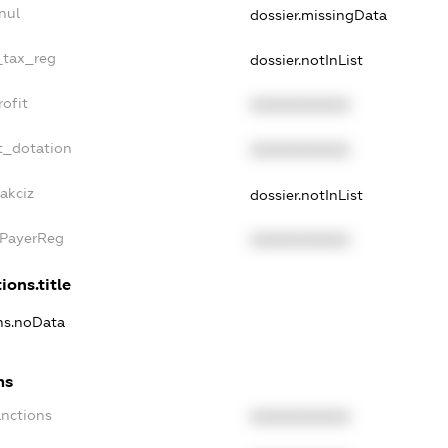
nul
dossier.missingData
_tax_reg
dossier.notInList
ofit
XXXXXXXXXX
t_dotation
XXXXXXXXXX
akciz
dossier.notInList
xPayerReg
XXXXXXXXXX
ions.title
ons.noData
ns
anctions
XXXXXXXXXX