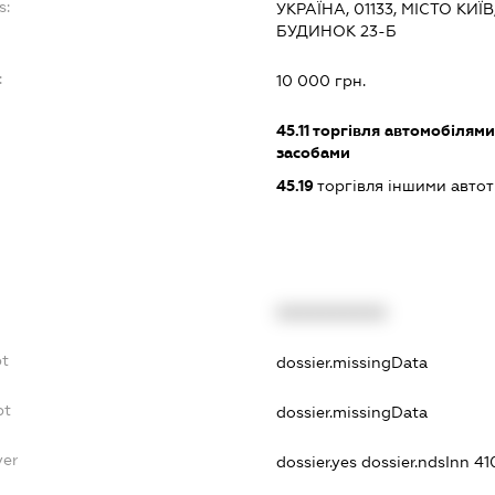
s:
УКРАЇНА, 01133, МІСТО КИЇ
БУДИНОК 23-Б
:
10 000 грн.
45.11
торгівля автомобілями
засобами
45.19
торгівля іншими авто
XXXXXXXXXX
bt
dossier.missingData
bt
dossier.missingData
yer
dossier.yes
dossier.ndsInn 