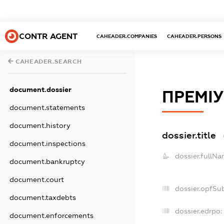
CONTR AGENT
CAHEADER.COMPANIES
CAHEADER.PERSONS
CAHEADER.SEARCH
document.dossier
ПРЕМІ
document.statements
document.history
dossier.title
document.inspections
dossier.fullNa
document.bankruptcy
document.court
dossier.opfSu
document.taxdebts
dossier.edrpo:
document.enforcements