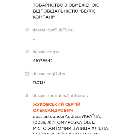
ТОВАРИСТВО З ОБМЕЖЕНОЮ
ВІДПОВІДАЛЬНІСТЮ "БЕЛЛС
КОМПАНІ"
dossier.opfSubType:
-
dossier.edrpo:
41078542
dossier.regDate:
11.01.17
dossier.foundersAndBenef:
ЖУКОВСЬКИЙ СЕРГІЙ
ОЛЕКСАНДРОВИЧ
dossier.founderAddress
УКРАЇНА,
10029, ЖИТОМИРСЬКА ОБЛ.,
МІСТО ЖИТОМИР, ВУЛИЦЯ ХЛІБНА,