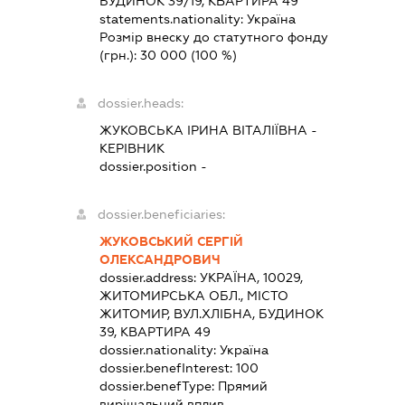
БУДИНОК 39/19, КВАРТИРА 49
statements.nationality:
Україна
Розмір внеску до статутного фонду
(грн.):
30 000
(100 %)
dossier.heads:
ЖУКОВСЬКА ІРИНА ВІТАЛІЇВНА
-
КЕРІВНИК
dossier.position -
dossier.beneficiaries:
ЖУКОВСЬКИЙ СЕРГІЙ
ОЛЕКСАНДРОВИЧ
dossier.address:
УКРАЇНА, 10029,
ЖИТОМИРСЬКА ОБЛ., МІСТО
ЖИТОМИР, ВУЛ.ХЛІБНА, БУДИНОК
39, КВАРТИРА 49
dossier.nationality:
Україна
dossier.benefInterest:
100
dossier.benefType:
Прямий
вирішальний вплив