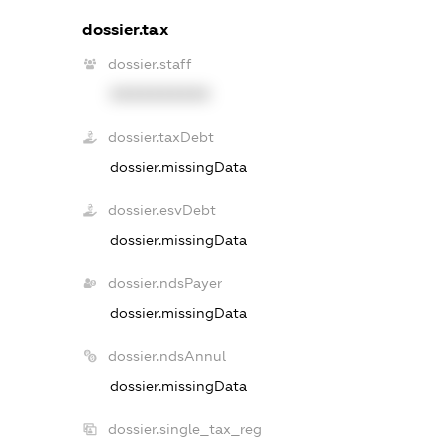
dossier.tax
dossier.staff
XXXXXXXXXX
dossier.taxDebt
dossier.missingData
dossier.esvDebt
dossier.missingData
dossier.ndsPayer
dossier.missingData
dossier.ndsAnnul
dossier.missingData
dossier.single_tax_reg