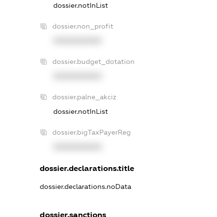
dossier.notInList
dossier.non_profit
XXXXXXXXXX
dossier.budget_dotation
XXXXXXXXXX
dossier.palne_akciz
dossier.notInList
dossier.bigTaxPayerReg
XXXXXXXXXX
dossier.declarations.title
dossier.declarations.noData
dossier.sanctions