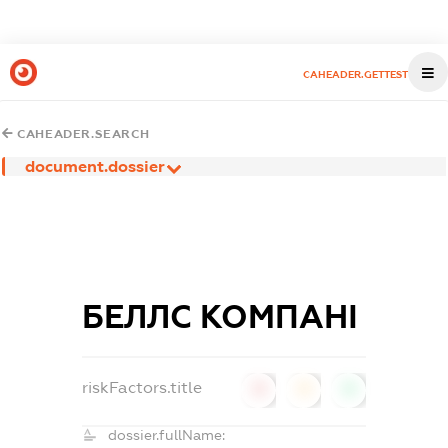
CAHEADER.GETTEST
CAHEADER.SEARCH
document.dossier
БЕЛЛС КОМПАНІ
riskFactors.title
0
0
0
dossier.fullName: