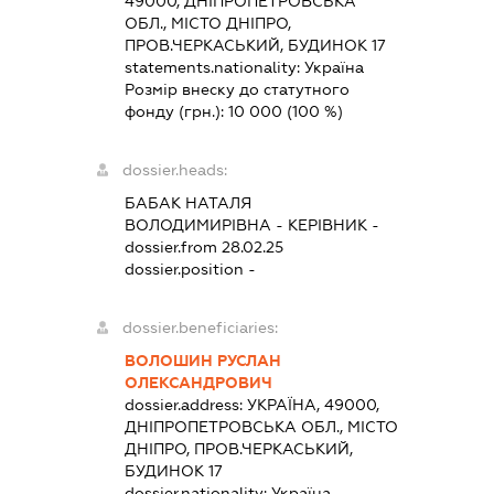
49000, ДНІПРОПЕТРОВСЬКА
ОБЛ., МІСТО ДНІПРО,
ПРОВ.ЧЕРКАСЬКИЙ, БУДИНОК 17
statements.nationality:
Україна
Розмір внеску до статутного
фонду (грн.):
10 000
(100 %)
dossier.heads:
БАБАК НАТАЛЯ
ВОЛОДИМИРІВНА
-
КЕРІВНИК
-
dossier.from 28.02.25
dossier.position -
dossier.beneficiaries:
ВОЛОШИН РУСЛАН
ОЛЕКСАНДРОВИЧ
dossier.address:
УКРАЇНА, 49000,
ДНІПРОПЕТРОВСЬКА ОБЛ., МІСТО
ДНІПРО, ПРОВ.ЧЕРКАСЬКИЙ,
БУДИНОК 17
dossier.nationality:
Україна