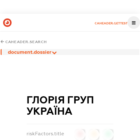
CAHEADER.GETTEST
CAHEADER.SEARCH
document.dossier
ГЛОРІЯ ГРУП
УКРАЇНА
riskFactors.title
0
0
0