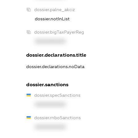
dossier.palne_akciz
dossier.notInList
dossier.bigTaxPayerReg
XXXXXXXXXX
dossier.declarations.title
dossier.declarations.noData
dossier.sanctions
dossier.specSanctions
XXXXXXXXXX
dossier.rnboSanctions
XXXXXXXXXX