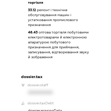
торгівля
33.12
ремонт і технічне
обслуговування машин і
устатковання промислового
призначення
46.43
оптова торгівля побутовими
електротоварами й електронною
апаратурою побутового
призначення для приймання,
записування, відтворювання звуку
й зображення
dossier.tax
dossier.staff
XXXXXXXXXX
dossier.taxDebt
dossier.missingData