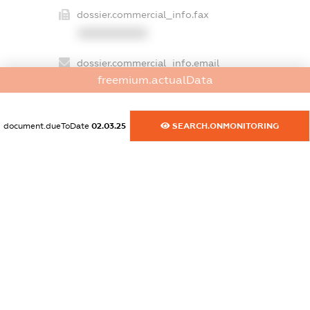
dossier.commercial_info.fax
XXXXXXXXXX
dossier.commercial_info.email
freemium.actualData
XXXXXXXXXX
dossier.commercial_info.website
document.dueToDate
02.03.25
SEARCH.ONMONITORING
XXXXXXXXXX
dossier.commercial_info.activity
XXXXXXXXXX
freemium.exampleText_1
freemium.exampleText_2
freemium.anonymousPerSearch2
FREEMIUM.DETAILS
FREEMIUM.REGISTER