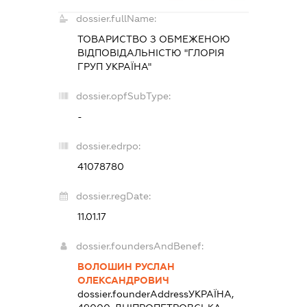
dossier.fullName:
ТОВАРИСТВО З ОБМЕЖЕНОЮ
ВІДПОВІДАЛЬНІСТЮ "ГЛОРІЯ
ГРУП УКРАЇНА"
dossier.opfSubType:
-
dossier.edrpo:
41078780
dossier.regDate:
11.01.17
dossier.foundersAndBenef:
ВОЛОШИН РУСЛАН
ОЛЕКСАНДРОВИЧ
dossier.founderAddress
УКРАЇНА,