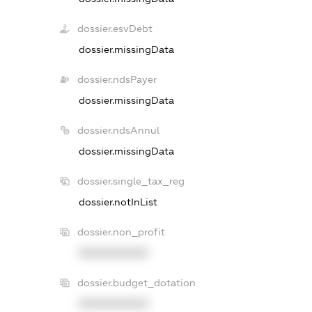
dossier.esvDebt
dossier.missingData
dossier.ndsPayer
dossier.missingData
dossier.ndsAnnul
dossier.missingData
dossier.single_tax_reg
dossier.notInList
dossier.non_profit
XXXXXXXXXX
dossier.budget_dotation
XXXXXXXXXX