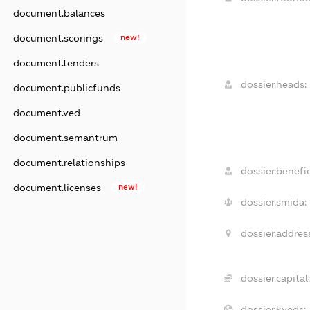
document.balances
document.scorings
new!
document.tenders
dossier.heads:
document.publicfunds
document.ved
document.semantrum
document.relationships
dossier.benefic
document.licenses
new!
dossier.smida:
dossier.addres
dossier.capital
dossier.kveds: