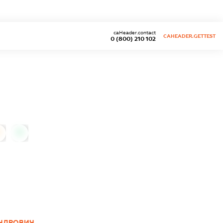
caHeader.contact
CAHEADER.GETTEST
0 (800) 210 102
0
НДРОВИЧ