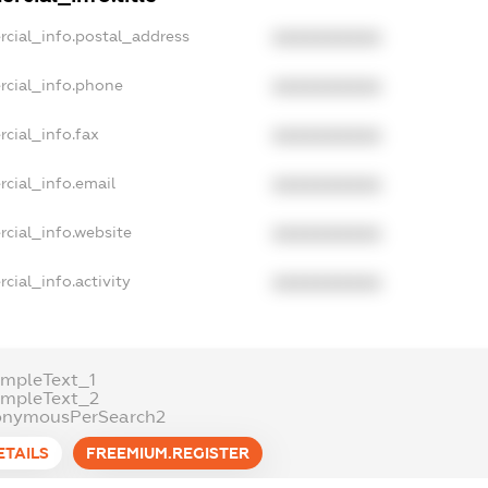
rcial_info.postal_address
XXXXXXXXXX
rcial_info.phone
XXXXXXXXXX
cial_info.fax
XXXXXXXXXX
cial_info.email
XXXXXXXXXX
rcial_info.website
XXXXXXXXXX
cial_info.activity
XXXXXXXXXX
ampleText_1
ampleText_2
onymousPerSearch2
ETAILS
FREEMIUM.REGISTER