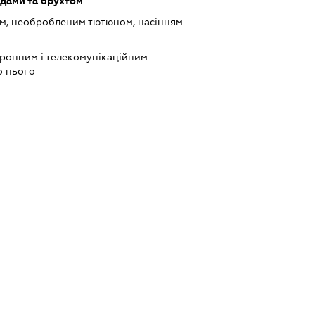
одами та брухтом
ом, необробленим тютюном, насінням
тронним і телекомунікаційним
о нього