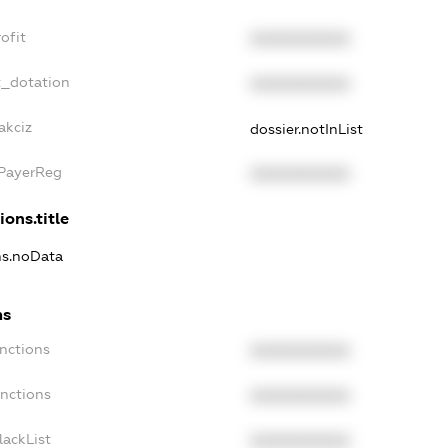
ofit
XXXXXXXXXX
t_dotation
XXXXXXXXXX
akciz
dossier.notInList
xPayerReg
XXXXXXXXXX
ions.title
ons.noData
ns
anctions
XXXXXXXXXX
anctions
XXXXXXXXXX
lackList
XXXXXXXXXX