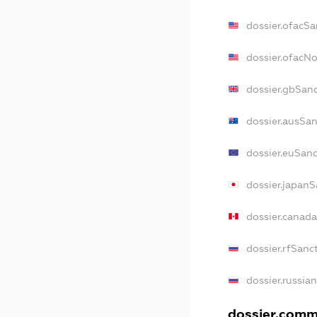
dossier.ofacSa
dossier.ofacN
dossier.gbSan
dossier.ausSa
dossier.euSan
dossier.japan
dossier.canad
dossier.rfSanc
dossier.russia
dossier.comme