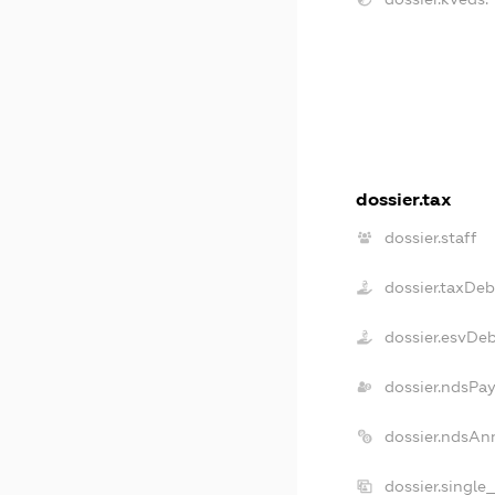
dossier.tax
dossier.staff
dossier.taxDeb
dossier.esvDe
dossier.ndsPa
dossier.ndsAn
dossier.single