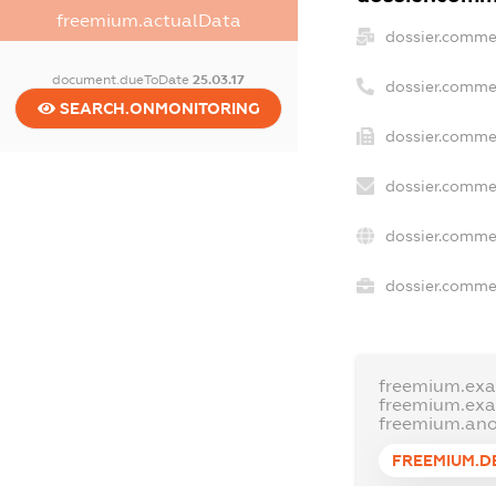
freemium.actualData
dossier.comme
document.dueToDate
25.03.17
dossier.comme
SEARCH.ONMONITORING
dossier.commer
dossier.commer
dossier.comme
dossier.commer
freemium.ex
freemium.ex
freemium.an
FREEMIUM.D