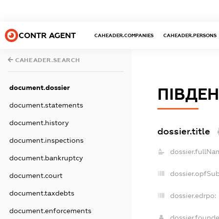
CONTR AGENT
CAHEADER.COMPANIES
CAHEADER.PERSONS
CAHEADER.SEARCH
document.dossier
ПІВДЕ
document.statements
document.history
dossier.title
document.inspections
dossier.fullNa
document.bankruptcy
dossier.opfSu
document.court
document.taxdebts
dossier.edrpo:
document.enforcements
dossier.found