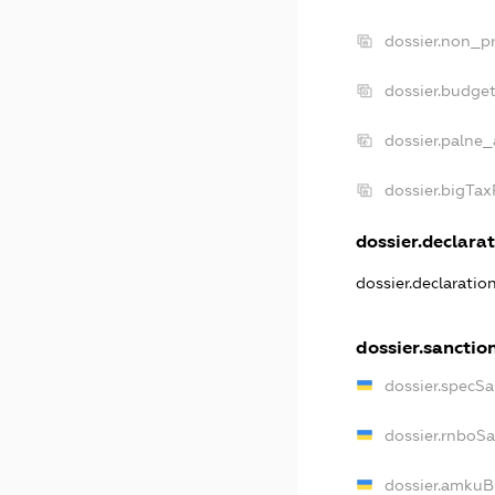
dossier.non_pr
dossier.budge
dossier.palne_
dossier.bigTa
dossier.declarat
dossier.declarati
dossier.sanctio
dossier.specS
dossier.rnboS
dossier.amkuB