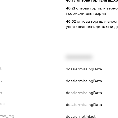
46.77
оптова торгівля відх
46.21
оптова торгівля зерн
і кормами для тварин
46.52
оптова торгівля елек
устаткованням, деталями д
XXXXXXXXXX
t
dossier.missingData
bt
dossier.missingData
yer
dossier.missingData
nul
dossier.missingData
_tax_reg
dossier.notInList