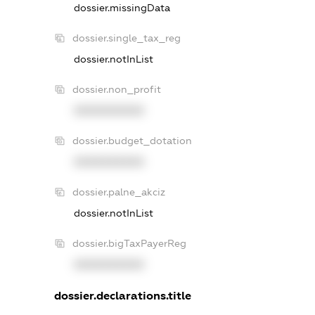
dossier.missingData
dossier.single_tax_reg
dossier.notInList
dossier.non_profit
XXXXXXXXXX
dossier.budget_dotation
XXXXXXXXXX
dossier.palne_akciz
dossier.notInList
dossier.bigTaxPayerReg
XXXXXXXXXX
dossier.declarations.title