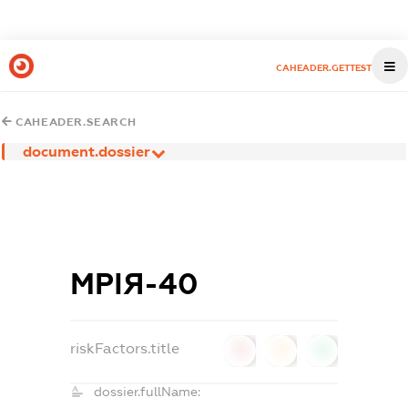
CAHEADER.GETTEST
CAHEADER.SEARCH
document.dossier
МРІЯ-40
riskFactors.title
0
0
0
dossier.fullName: