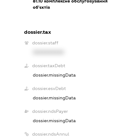
81.10
комплексне обслуговування
об'єктів
dossier.tax
dossier.staff
XXXXXXXXXX
dossier.taxDebt
dossier.missingData
dossier.esvDebt
dossier.missingData
dossier.ndsPayer
dossier.missingData
dossier.ndsAnnul