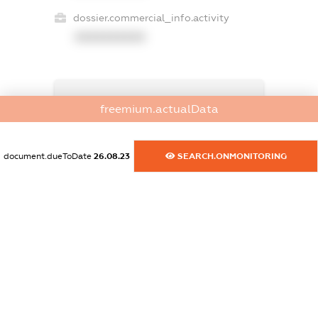
dossier.commercial_info.activity
XXXXXXXXXX
freemium.exampleText_1
freemium.actualData
freemium.exampleText_2
freemium.anonymousPerSearch2
FREEMIUM.DETAILS
document.dueToDate
26.08.23
SEARCH.ONMONITORING
FREEMIUM.REGISTER