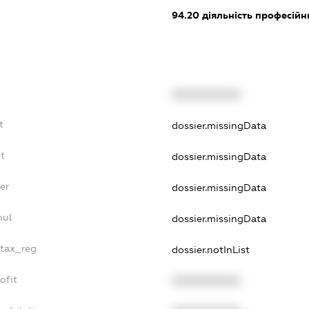
94.20
діяльність професійн
XXXXXXXXXX
t
dossier.missingData
t
dossier.missingData
er
dossier.missingData
nul
dossier.missingData
_tax_reg
dossier.notInList
ofit
XXXXXXXXXX