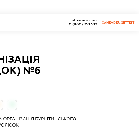
caHeader.contact
CAHEADER.GETTEST
0 (800) 210 102
ІЗАЦІЯ
ДОК) №6
0
А ОРГАНІЗАЦІЯ БУРШТИНСЬКОГО
РОЛІСОК"