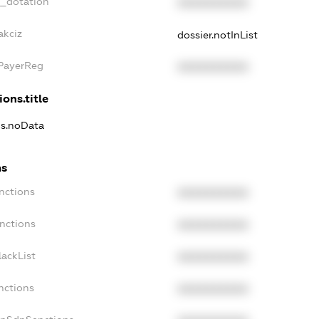
t_dotation
XXXXXXXXXX
akciz
dossier.notInList
xPayerReg
XXXXXXXXXX
ions.title
ns.noData
ns
nctions
XXXXXXXXXX
nctions
XXXXXXXXXX
ackList
XXXXXXXXXX
nctions
XXXXXXXXXX