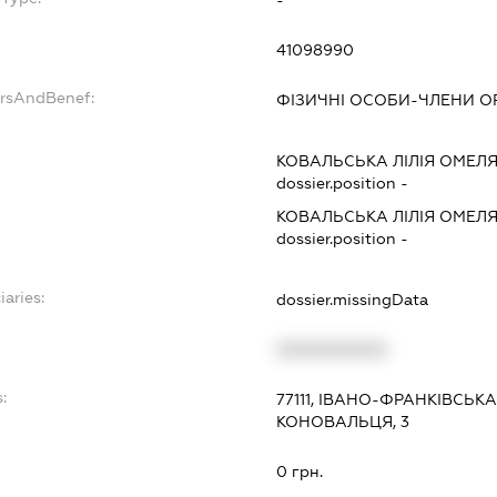
41098990
ersAndBenef:
ФІЗИЧНІ ОСОБИ-ЧЛЕНИ ОР
КОВАЛЬСЬКА ЛІЛІЯ ОМЕЛ
dossier.position -
КОВАЛЬСЬКА ЛІЛІЯ ОМЕЛ
dossier.position -
iaries:
dossier.missingData
XXXXXXXXXX
:
77111, ІВАНО-ФРАНКІВСЬК
КОНОВАЛЬЦЯ, 3
0 грн.