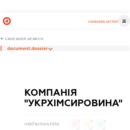
CAHEADER.GETTEST
CAHEADER.SEARCH
document.dossier
КОМПАНІЯ
"УКРХІМСИРОВИНА"
riskFactors.title
0
0
0