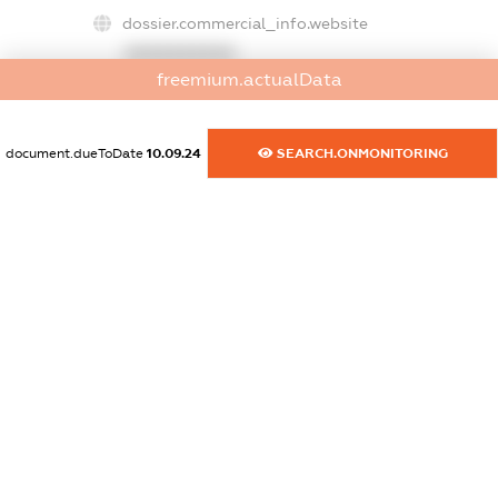
dossier.commercial_info.website
XXXXXXXXXX
freemium.actualData
dossier.commercial_info.activity
XXXXXXXXXX
document.dueToDate
10.09.24
SEARCH.ONMONITORING
freemium.exampleText_1
freemium.exampleText_2
freemium.anonymousPerSearch2
FREEMIUM.DETAILS
FREEMIUM.REGISTER