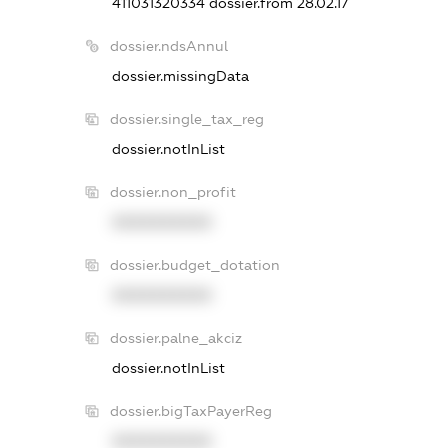
411031320334
dossier.from 28.02.17
dossier.ndsAnnul
dossier.missingData
dossier.single_tax_reg
dossier.notInList
dossier.non_profit
XXXXXXXXXX
dossier.budget_dotation
XXXXXXXXXX
dossier.palne_akciz
dossier.notInList
dossier.bigTaxPayerReg
XXXXXXXXXX