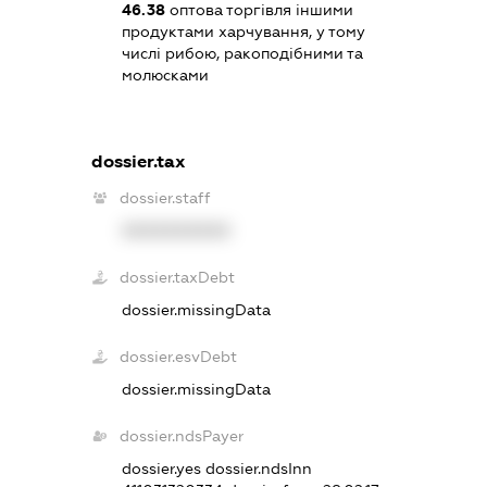
46.38
оптова торгівля іншими
продуктами харчування, у тому
числі рибою, ракоподібними та
молюсками
dossier.tax
dossier.staff
XXXXXXXXXX
dossier.taxDebt
dossier.missingData
dossier.esvDebt
dossier.missingData
dossier.ndsPayer
dossier.yes
dossier.ndsInn