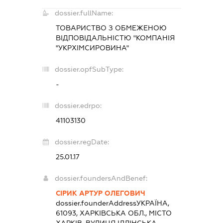
dossier.fullName:
ТОВАРИСТВО З ОБМЕЖЕНОЮ
ВІДПОВІДАЛЬНІСТЮ "КОМПАНІЯ
"УКРХІМСИРОВИНА"
dossier.opfSubType:
-
dossier.edrpo:
41103130
dossier.regDate:
25.01.17
dossier.foundersAndBenef:
СІРИК АРТУР ОЛЕГОВИЧ
dossier.founderAddress
УКРАЇНА,
61093, ХАРКІВСЬКА ОБЛ., МІСТО
ХАРКІВ, ВУЛИЦЯ ІЛЛІНСЬКА,