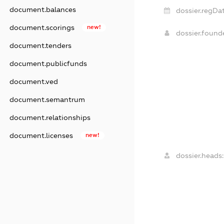
document.balances
dossier.regDat
document.scorings
new!
dossier.foun
document.tenders
document.publicfunds
document.ved
document.semantrum
document.relationships
document.licenses
new!
dossier.heads: