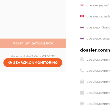
dossier.japan
dossier.canad
dossier.rfSan
dossier.russia
freemium.actualData
dossier.comme
document.dueToDate
09.08.22
dossier.comme
SEARCH.ONMONITORING
dossier.comme
dossier.comme
dossier.comme
dossier.comme