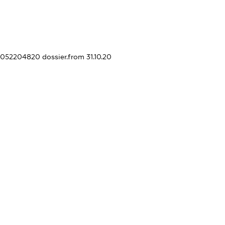
411052204820
dossier.from 31.10.20