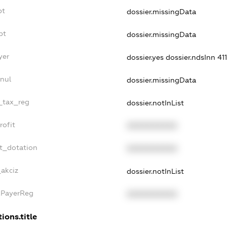
bt
dossier.missingData
bt
dossier.missingData
yer
dossier.yes
dossier.ndsInn 
nul
dossier.missingData
e_tax_reg
dossier.notInList
rofit
XXXXXXXXXX
et_dotation
XXXXXXXXXX
_akciz
dossier.notInList
xPayerReg
XXXXXXXXXX
ions.title