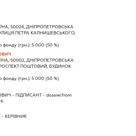
ЇНА, 50024, ДНІПРОПЕТРОВСЬКА
 ВУЛИЦЯ ПЕТРА КАЛНИШЕВСЬКОГО,
о фонду (грн.):
5 000
(50 %)
ОВИЧ
ЇНА, 50002, ДНІПРОПЕТРОВСЬКА
, ПРОСПЕКТ ПОШТОВИЙ, БУДИНОК
о фонду (грн.):
5 000
(50 %)
ОВИЧ
-
ПІДПИСАНТ
- dossier.from
НІ
Ч
-
КЕРІВНИК