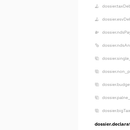
dossier.taxDe
dossier.esvDe
dossier.ndsPa
dossier.ndsAn
dossier.singl
dossier.non_p
dossier.budg
dossier.palne
dossier.bigTa
dossier.declarat