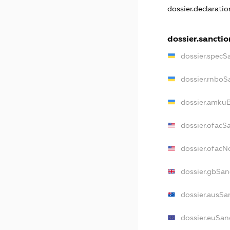
dossier.declarati
dossier.sanctio
dossier.specS
dossier.rnboS
dossier.amkuB
dossier.ofacS
dossier.ofac
dossier.gbSan
dossier.ausSa
dossier.euSan