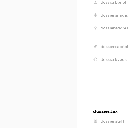
dossier.benefi
dossier.smida:
dossier.addres
dossier.capital
dossier.kveds:
dossier.tax
dossier.staff