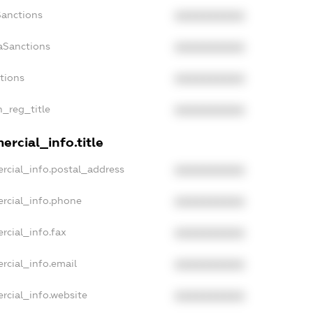
Sanctions
XXXXXXXXXX
aSanctions
XXXXXXXXXX
ctions
XXXXXXXXXX
n_reg_title
XXXXXXXXXX
rcial_info.title
rcial_info.postal_address
XXXXXXXXXX
rcial_info.phone
XXXXXXXXXX
rcial_info.fax
XXXXXXXXXX
rcial_info.email
XXXXXXXXXX
rcial_info.website
XXXXXXXXXX