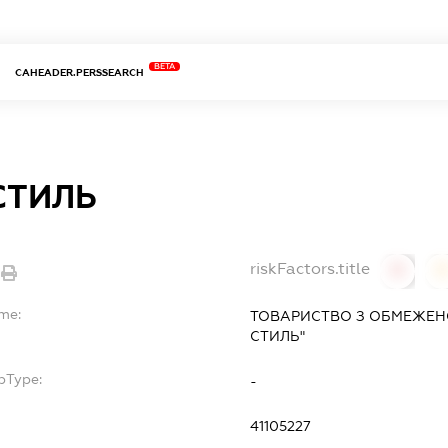
BETA
CAHEADER.PERSSEARCH
СТИЛЬ
riskFactors.title
0
ame:
ТОВАРИСТВО З ОБМЕЖЕН
СТИЛЬ"
bType:
-
41105227