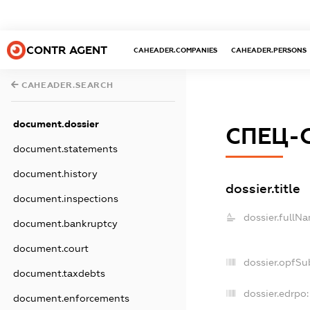
CONTR AGENT
CAHEADER.COMPANIES
CAHEADER.PERSONS
CAHEADER.SEARCH
document.dossier
СПЕЦ-
document.statements
document.history
dossier.title
document.inspections
dossier.fullN
document.bankruptcy
document.court
dossier.opfSu
document.taxdebts
dossier.edrpo:
document.enforcements