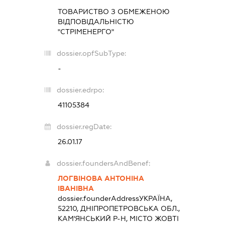
ТОВАРИСТВО З ОБМЕЖЕНОЮ
ВІДПОВІДАЛЬНІСТЮ
"СТРІМЕНЕРГО"
dossier.opfSubType:
-
dossier.edrpo:
41105384
dossier.regDate:
26.01.17
dossier.foundersAndBenef:
ЛОГВІНОВА АНТОНІНА
ІВАНІВНА
dossier.founderAddress
УКРАЇНА,
52210, ДНІПРОПЕТРОВСЬКА ОБЛ.,
КАМ'ЯНСЬКИЙ Р-Н, МІСТО ЖОВТІ