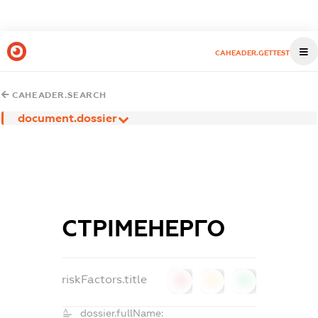
CAHEADER.GETTEST
CAHEADER.SEARCH
document.dossier
СТРІМЕНЕРГО
riskFactors.title
0
0
0
dossier.fullName: