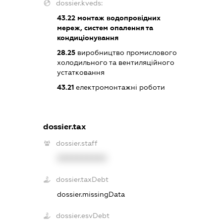
dossier.kveds:
43.22
монтаж водопровідних
мереж, систем опалення та
кондиціонування
28.25
виробництво промислового
холодильного та вентиляційного
устатковання
43.21
електромонтажні роботи
dossier.tax
dossier.staff
XXXXXXXXXX
dossier.taxDebt
dossier.missingData
dossier.esvDebt