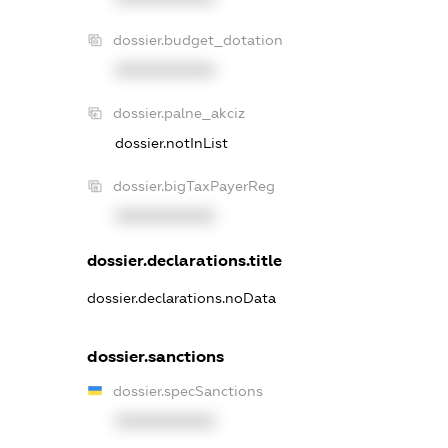
dossier.budget_dotation
XXXXXXXXXX
dossier.palne_akciz
dossier.notInList
dossier.bigTaxPayerReg
XXXXXXXXXX
dossier.declarations.title
dossier.declarations.noData
dossier.sanctions
dossier.specSanctions
XXXXXXXXXX