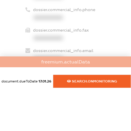
dossier.commercial_info.phone
XXXXXXXXXX
dossier.commercial_info.fax
XXXXXXXXXX
dossier.commercial_info.email
XXXXXXXXXX
freemium.actualData
dossier.commercial_info.website
XXXXXXXXXX
document.dueToDate
17.01.26
SEARCH.ONMONITORING
dossier.commercial_info.activity
XXXXXXXXXX
freemium.exampleText_1
freemium.exampleText_2