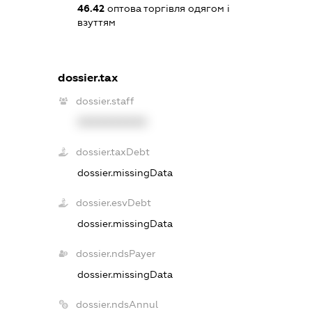
46.42
оптова торгівля одягом і
взуттям
dossier.tax
dossier.staff
XXXXXXXXXX
dossier.taxDebt
dossier.missingData
dossier.esvDebt
dossier.missingData
dossier.ndsPayer
dossier.missingData
dossier.ndsAnnul