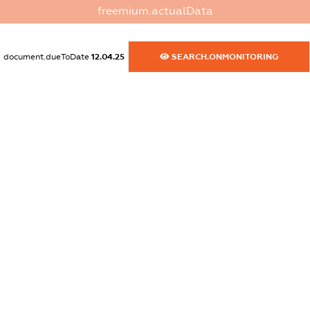
freemium.actualData
dossier.commercial_info.activity
XXXXXXXXXX
document.dueToDate
12.04.25
SEARCH.ONMONITORING
freemium.exampleText_1
freemium.exampleText_2
freemium.anonymousPerSearch2
FREEMIUM.DETAILS
FREEMIUM.REGISTER