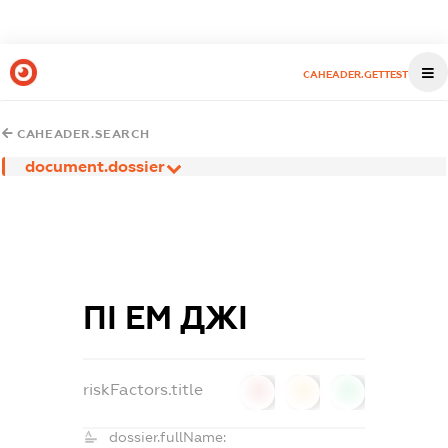
CAHEADER.GETTEST
CAHEADER.SEARCH
document.dossier
ПІ ЕМ ДЖІ
riskFactors.title
0
0
0
dossier.fullName: