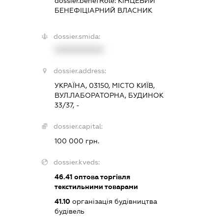
dossier.benefRole:
КІНЦЕВИЙ
БЕНЕФІЦІАРНИЙ ВЛАСНИК
dossier.smida:
XXXXXXXXXX
dossier.address:
УКРАЇНА, 03150, МІСТО КИЇВ,
ВУЛ.ЛАБОРАТОРНА, БУДИНОК
33/37, -
dossier.capital:
100 000 грн.
dossier.kveds:
46.41
оптова торгівля
текстильними товарами
41.10
організація будівництва
будівель