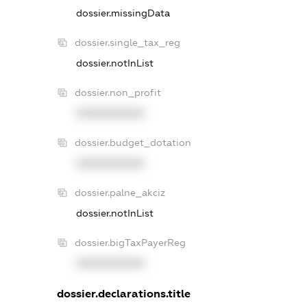
dossier.missingData
dossier.single_tax_reg
dossier.notInList
dossier.non_profit
XXXXXXXXXX
dossier.budget_dotation
XXXXXXXXXX
dossier.palne_akciz
dossier.notInList
dossier.bigTaxPayerReg
XXXXXXXXXX
dossier.declarations.title