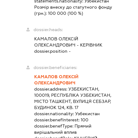
statements.nationality:
Узбекистан
Розмір внеску до статутного фонду
(грн.):
100 000
(100 %)
dossier.heads:
КАМАЛОВ ОЛЕКСІЙ
ОЛЕКСАНДРОВИЧ
-
КЕРІВНИК
dossier.position -
dossier.beneficiaries:
КАМАЛОВ ОЛЕКСІЙ
ОЛЕКСАНДРОВИЧ
dossier.address:
УЗБЕКИСТАН,
100019, РЕСПУБЛІКА УЗБЕКИСТАН,
МІСТО ТАШКЕНТ, ВУЛИЦЯ СЕБЗАР,
БУДИНОК 124, КВ. 17
dossier.nationality:
Узбекистан
dossier.benefInterest:
100
dossier.benefType:
Прямий
вирішальний вплив