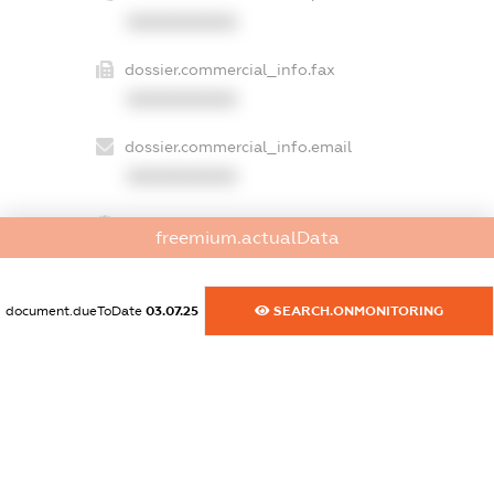
XXXXXXXXXX
dossier.commercial_info.fax
XXXXXXXXXX
dossier.commercial_info.email
XXXXXXXXXX
dossier.commercial_info.website
freemium.actualData
XXXXXXXXXX
dossier.commercial_info.activity
document.dueToDate
03.07.25
SEARCH.ONMONITORING
XXXXXXXXXX
freemium.exampleText_1
freemium.exampleText_2
freemium.anonymousPerSearch2