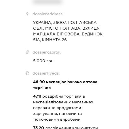
XXXXXXXXXX
dossier.address:
УКРАЇНА, 36007, ПОЛТАВСЬКА
ОБЛ., МІСТО ПОЛТАВА, ВУЛИЦЯ
МАРШАЛА БІРЮЗОВА, БУДИНОК
51А, КІМНАТА 26
dossier.capital:
5 000 грн.
dossier.kveds:
46.90
неспеціалізована оптова
торгівля
47.11
роздрібна торгівля в
неспеціалізованих магазинах
переважно продуктами
харчування, напоями та
тютюновими виробами
73.20
дослідження кон'юнктури