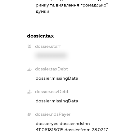
ринку та виявлення громадської
думки
dossier.tax
dossier.staff
XXXXXXXXXX
dossier.taxDebt
dossier.missingData
dossier.esvDebt
dossier.missingData
dossier.ndsPayer
dossier.yes
dossier.ndsInn
411061816015
dossier.from 28.02.17