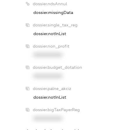
dossier.ndsAnnul
dossier.missingData
dossier.single_tax_reg
dossier.notInList
dossier.non_profit
XXXXXXXXXX
dossier.budget_dotation
XXXXXXXXXX
dossier.palne_akciz
dossier.notInList
dossier.bigTaxPayerReg
XXXXXXXXXX