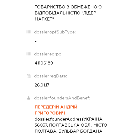
ТОВАРИСТВО З ОБМЕЖЕНОЮ
ВІДПОВІДАЛЬНІСТЮ "ЛІДЕР
МАРКЕТ"
dossier.opfSubType:
-
dossier.edrpo:
41106189
dossier.regDate:
26.01.17
dossier.foundersAndBenef:
ПЕРЕДЕРІЙ АНДРІЙ
ГРИГОРОВИЧ
dossier.founderAddress
УКРАЇНА,
36037, ПОЛТАВСЬКА ОБЛ., МІСТО
ПОЛТАВА, БУЛЬВАР БОГДАНА