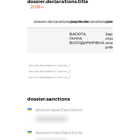
dossier.declarations.title
2018
dossier.declarations.pepName
dossier.declarations.personName
dossier.declaratio
ВАСЮТА
Заробітна плата
ГАННА
отримана за
ВОЛОДИМИРІВНА
основним місцем
роботи
dossier.declarations.license_1
dossier.declarations.license_2
dossier.declarations.license_3
dossier.sanctions
dossier.specSanctions
XXXXXXXXXX
dossier.rnboSanctions