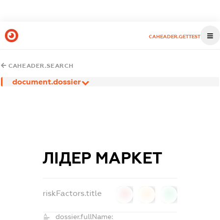
CAHEADER.GETTEST
CAHEADER.SEARCH
document.dossier
ЛІДЕР МАРКЕТ
riskFactors.title
0
0
0
dossier.fullName: