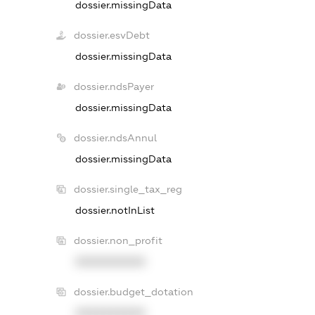
dossier.missingData
dossier.esvDebt
dossier.missingData
dossier.ndsPayer
dossier.missingData
dossier.ndsAnnul
dossier.missingData
dossier.single_tax_reg
dossier.notInList
dossier.non_profit
XXXXXXXXXX
dossier.budget_dotation
XXXXXXXXXX