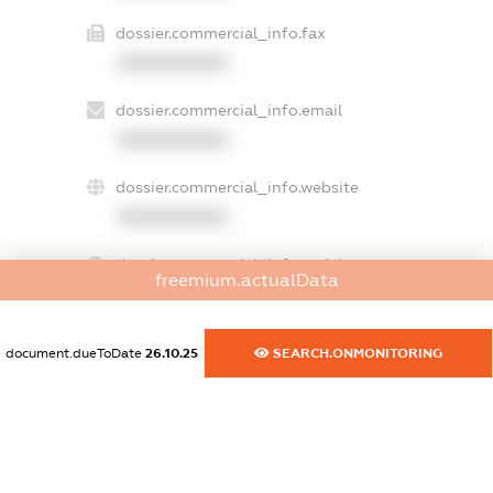
dossier.commercial_info.fax
XXXXXXXXXX
dossier.commercial_info.email
XXXXXXXXXX
dossier.commercial_info.website
XXXXXXXXXX
dossier.commercial_info.activity
freemium.actualData
XXXXXXXXXX
document.dueToDate
26.10.25
SEARCH.ONMONITORING
freemium.exampleText_1
freemium.exampleText_2
freemium.anonymousPerSearch2
FREEMIUM.DETAILS