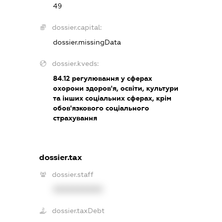
49
dossier.capital:
dossier.missingData
dossier.kveds:
84.12
регулювання у сферах
охорони здоров'я, освіти, культури
та інших соціальних сферах, крім
обов'язкового соціального
страхування
dossier.tax
dossier.staff
XXXXXXXXXX
dossier.taxDebt