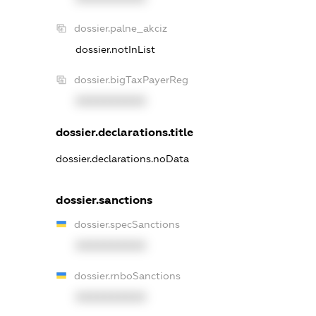
dossier.palne_akciz
dossier.notInList
dossier.bigTaxPayerReg
XXXXXXXXXX
dossier.declarations.title
dossier.declarations.noData
dossier.sanctions
dossier.specSanctions
XXXXXXXXXX
dossier.rnboSanctions
XXXXXXXXXX