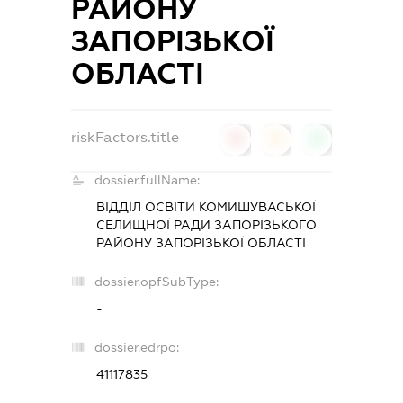
РАЙОНУ
ЗАПОРІЗЬКОЇ
ОБЛАСТІ
riskFactors.title
0
0
0
dossier.fullName:
ВІДДІЛ ОСВІТИ КОМИШУВАСЬКОЇ
СЕЛИЩНОЇ РАДИ ЗАПОРІЗЬКОГО
РАЙОНУ ЗАПОРІЗЬКОЇ ОБЛАСТІ
dossier.opfSubType:
-
dossier.edrpo:
41117835