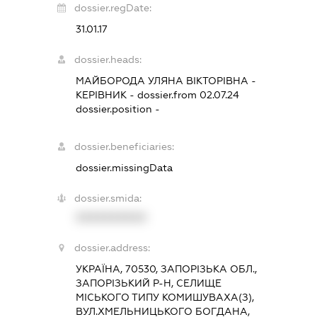
dossier.regDate:
31.01.17
dossier.heads:
МАЙБОРОДА УЛЯНА ВІКТОРІВНА
-
КЕРІВНИК
- dossier.from 02.07.24
dossier.position -
dossier.beneficiaries:
dossier.missingData
dossier.smida:
XXXXXXXXXX
dossier.address:
УКРАЇНА, 70530, ЗАПОРІЗЬКА ОБЛ.,
ЗАПОРІЗЬКИЙ Р-Н, СЕЛИЩЕ
МІСЬКОГО ТИПУ КОМИШУВАХА(З),
ВУЛ.ХМЕЛЬНИЦЬКОГО БОГДАНА,