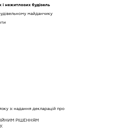
 і нежитлових будівель
будівельному майданчику
оти
язку з:
надання декларацiй про
IЙНИМ РIШЕННЯМ
.