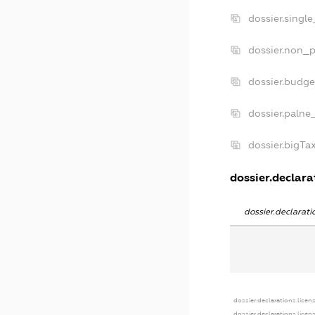
dossier.singl
dossier.non_p
dossier.budg
dossier.palne
dossier.bigT
dossier.declarat
dossier.declarat
dossier.declarations.licen
dossier.declarations.licen