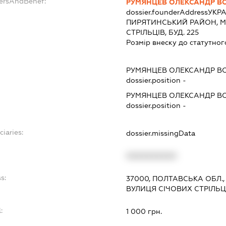
dersAndBenef:
РУМЯНЦЕВ ОЛЕКСАНДР 
dossier.founderAddress
УКРА
ПИРЯТИНСЬКИЙ РАЙОН, М.
СТРІЛЬЦІВ, БУД. 225
Розмір внеску до статутног
РУМЯНЦЕВ ОЛЕКСАНДР 
dossier.position -
РУМЯНЦЕВ ОЛЕКСАНДР 
dossier.position -
ciaries:
dossier.missingData
XXXXXXXXXX
s:
37000, ПОЛТАВСЬКА ОБЛ.
ВУЛИЦЯ СІЧОВИХ СТРІЛЬЦІ
:
1 000 грн.