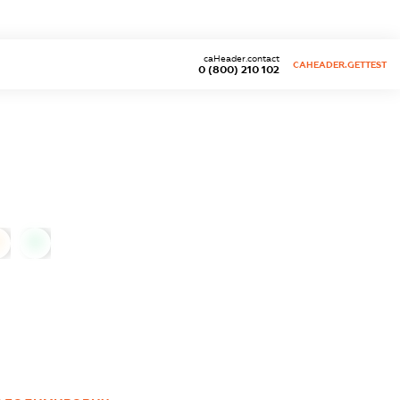
caHeader.contact
CAHEADER.GETTEST
0 (800) 210 102
0
0