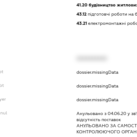
41.20
будівництво житлових
43.12
підготовчі роботи на 
43.21
електромонтажні роб
XXXXXXXXXX
bt
dossier.missingData
bt
dossier.missingData
yer
dossier.missingData
nnul
Анульовано з 04.06.20 у зв'
вiдсутнiсть поставок
АНУЛЬОВАНО ЗА САМОСТ
КОНТРОЛЮЮЧОГО ОРГАНУ