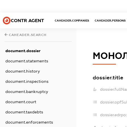
CONTR AGENT
CAHEADER.COMPANIES
CAHEADER.PERSONS
CAHEADER.SEARCH
document.dossier
МОНОЛІ
document.statements
document.history
dossier.title
document.inspections
dossier.fullN
document.bankruptcy
document.court
dossier.opfSu
document.taxdebts
dossier.edrpo:
document.enforcements