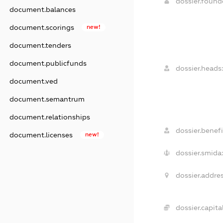
dossier.foun
document.balances
document.scorings
new!
document.tenders
document.publicfunds
dossier.heads:
document.ved
document.semantrum
document.relationships
dossier.benefi
document.licenses
new!
dossier.smida:
dossier.addres
dossier.capital