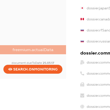
dossier.japan
dossier.canad
dossier.rfSan
dossier.russia
freemium.actualData
dossier.comme
dossier.comme
document.dueToDate
25.03.17
SEARCH.ONMONITORING
dossier.comm
dossier.comme
dossier.comme
dossier.comme