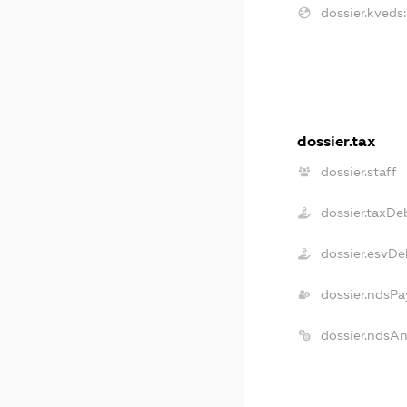
dossier.kveds:
dossier.tax
dossier.staff
dossier.taxDe
dossier.esvDe
dossier.ndsPa
dossier.ndsA