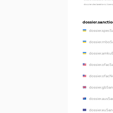
dossier.declarations.licen
dossier.sanctio
dossier.specS
dossier.rnboS
dossier.amkuB
dossier.ofacS
dossier.ofac
dossier.gbSan
dossier.ausSa
dossier.euSan