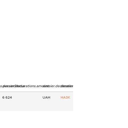
ns.personStatus
dossier.declarations.amount
dossier.declarations.currency
dossier.declarations.source
6 624
UAH
НАЗК