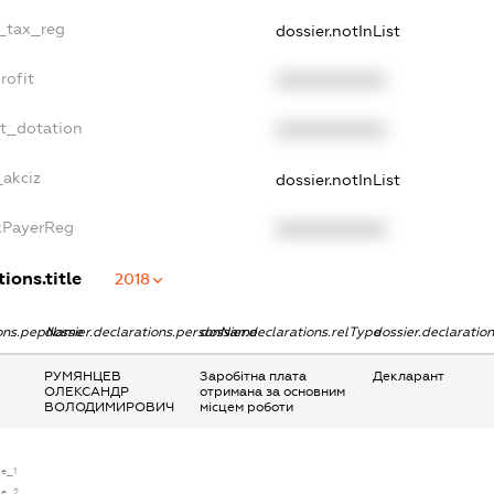
e_tax_reg
dossier.notInList
rofit
XXXXXXXXXX
et_dotation
XXXXXXXXXX
_akciz
dossier.notInList
axPayerReg
XXXXXXXXXX
ions.title
2018
ions.pepName
dossier.declarations.personName
dossier.declarations.relType
dossier.declaratio
РУМЯНЦЕВ
Заробітна плата
Декларант
ОЛЕКСАНДР
отримана за основним
ВОЛОДИМИРОВИЧ
місцем роботи
se_1
se_2