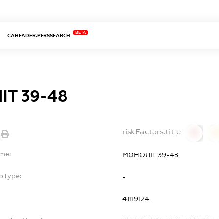
BETA
CAHEADER.PERSSEARCH
Т 39-48
riskFactors.title
0
ame:
МОНОЛІТ 39-48
bType:
-
41119124