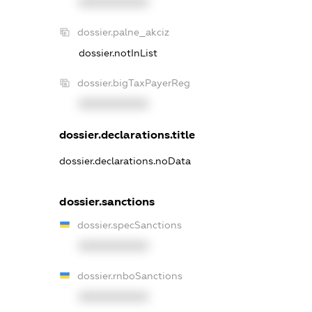
XXXXXXXXXX
dossier.palne_akciz
dossier.notInList
dossier.bigTaxPayerReg
XXXXXXXXXX
dossier.declarations.title
dossier.declarations.noData
dossier.sanctions
dossier.specSanctions
XXXXXXXXXX
dossier.rnboSanctions
XXXXXXXXXX