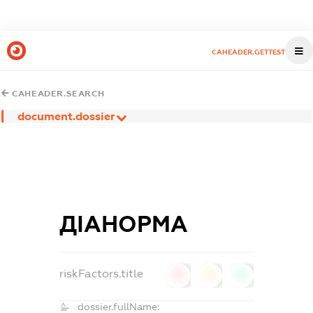
CAHEADER.GETTEST
CAHEADER.SEARCH
document.dossier
ДІАНОРМА
riskFactors.title
0
0
0
dossier.fullName: