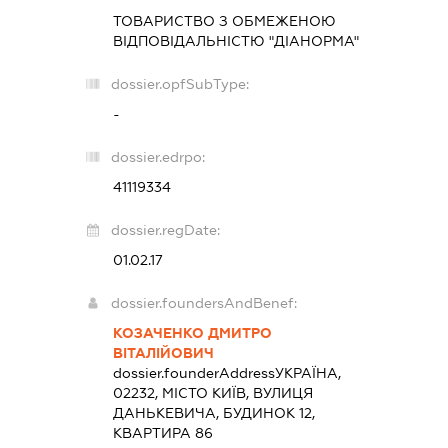
ТОВАРИСТВО З ОБМЕЖЕНОЮ
ВІДПОВІДАЛЬНІСТЮ "ДІАНОРМА"
dossier.opfSubType:
-
dossier.edrpo:
41119334
dossier.regDate:
01.02.17
dossier.foundersAndBenef:
КОЗАЧЕНКО ДМИТРО
ВІТАЛІЙОВИЧ
dossier.founderAddress
УКРАЇНА,
02232, МІСТО КИЇВ, ВУЛИЦЯ
ДАНЬКЕВИЧА, БУДИНОК 12,
КВАРТИРА 86