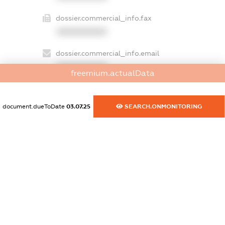
dossier.commercial_info.fax
XXXXXXXXXX
dossier.commercial_info.email
XXXXXXXXXX
freemium.actualData
dossier.commercial_info.website
XXXXXXXXXX
document.dueToDate
03.07.25
SEARCH.ONMONITORING
dossier.commercial_info.activity
XXXXXXXXXX
freemium.exampleText_1
freemium.exampleText_2
freemium.anonymousPerSearch2
FREEMIUM.DETAILS