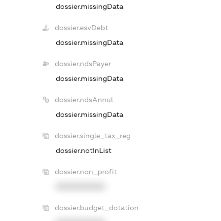
dossier.missingData
dossier.esvDebt
dossier.missingData
dossier.ndsPayer
dossier.missingData
dossier.ndsAnnul
dossier.missingData
dossier.single_tax_reg
dossier.notInList
dossier.non_profit
XXXXXXXXXX
dossier.budget_dotation