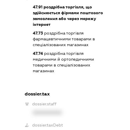
47.91
роздрібна торгівля, що
здійснюється фірмами поштового
замовлення або через мережу
інтернет
47.73
роздрібна торгівля
фармацевтичними товарами в
спеціалізованих магазинах
47.74
роздрібна торгівля
медичними й ортопедичними
товарами в спеціалізованих
магазинах
dossier.tax
dossier.staff
XXXXXXXXXX
dossier.taxDebt