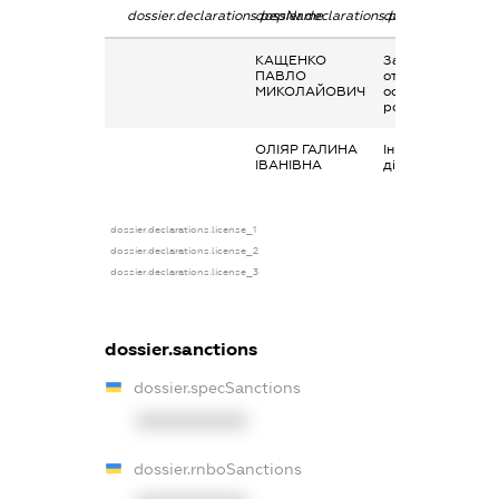
dossier.declarations.pepName
dossier.declarations.personName
dossier.declarati
КАЩЕНКО
Заробітна плата
ПАВЛО
отримана за
МИКОЛАЙОВИЧ
основним місцем
роботи
ОЛІЯР ГАЛИНА
Інше, наукова
ІВАНІВНА
діяльність
dossier.declarations.license_1
dossier.declarations.license_2
dossier.declarations.license_3
dossier.sanctions
dossier.specSanctions
XXXXXXXXXX
dossier.rnboSanctions