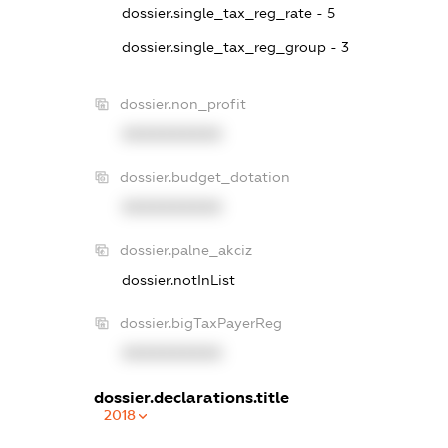
dossier.single_tax_reg_rate - 5
dossier.single_tax_reg_group - 3
dossier.non_profit
XXXXXXXXXX
dossier.budget_dotation
XXXXXXXXXX
dossier.palne_akciz
dossier.notInList
dossier.bigTaxPayerReg
XXXXXXXXXX
dossier.declarations.title
2018