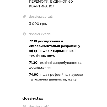
ПЕРЕМОГИ, БУДИНОК 60,
КВАРТИРА 107
dossier.capital:
3 000 грн.
dossier.kveds:
72.19
дослідження й
експериментальні розробки у
сфері інших природничих і
технічних наук
71.20
технічні випробування та
дослідження
74.90
інша професійна, наукова
та технічна діяльність, н.в.і.у.
dossier.tax
dossier.staff