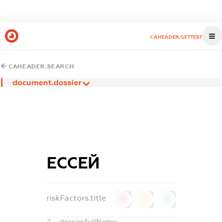
CAHEADER.GETTEST
CAHEADER.SEARCH
document.dossier
ЕССЕЙ
riskFactors.title
0
0
0
dossier.fullName: