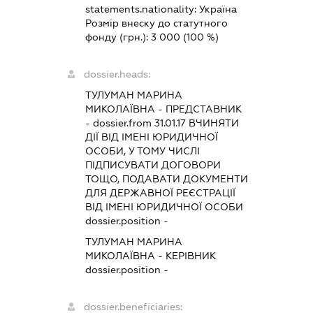
statements.nationality:
Україна
Розмір внеску до статутного
фонду (грн.):
3 000
(100 %)
dossier.heads:
ТУЛУМАН МАРИНА
МИКОЛАЇВНА
-
ПРЕДСТАВНИК
- dossier.from 31.01.17
ВЧИНЯТИ
ДІЇ ВІД ІМЕНІ ЮРИДИЧНОЇ
ОСОБИ, У ТОМУ ЧИСЛІ
ПІДПИСУВАТИ ДОГОВОРИ
ТОЩО, ПОДАВАТИ ДОКУМЕНТИ
ДЛЯ ДЕРЖАВНОЇ РЕЄСТРАЦІЇ
ВІД ІМЕНІ ЮРИДИЧНОЇ ОСОБИ
dossier.position -
ТУЛУМАН МАРИНА
МИКОЛАЇВНА
-
КЕРІВНИК
dossier.position -
dossier.beneficiaries: