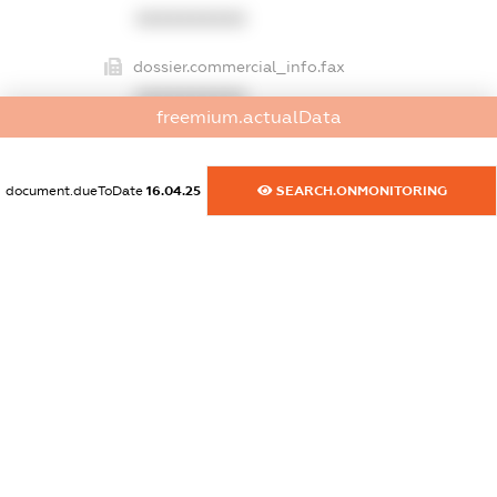
XXXXXXXXXX
dossier.commercial_info.fax
XXXXXXXXXX
freemium.actualData
dossier.commercial_info.email
XXXXXXXXXX
document.dueToDate
16.04.25
SEARCH.ONMONITORING
dossier.commercial_info.website
XXXXXXXXXX
dossier.commercial_info.activity
XXXXXXXXXX
freemium.exampleText_1
freemium.exampleText_2
freemium.anonymousPerSearch2