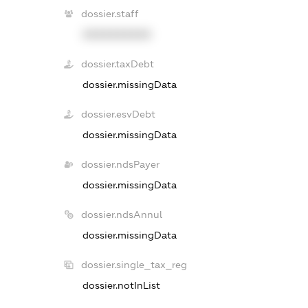
dossier.staff
XXXXXXXXXX
dossier.taxDebt
dossier.missingData
dossier.esvDebt
dossier.missingData
dossier.ndsPayer
dossier.missingData
dossier.ndsAnnul
dossier.missingData
dossier.single_tax_reg
dossier.notInList