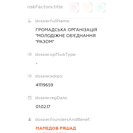
riskFactors.title
0
0
0
dossier.fullName:
ГРОМАДСЬКА ОРГАНІЗАЦІЯ
"МОЛОДІЖНЕ ОБ'ЄДНАННЯ
"РАЗОМ"
dossier.opfSubType:
-
dossier.edrpo:
41119659
dossier.regDate:
01.02.17
dossier.foundersAndBenef:
МАМЕДОВ РЯШАД