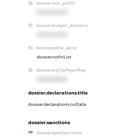
dossier.non_profit
XXXXXXXXXX
dossier.budget_dotation
XXXXXXXXXX
dossier.palne_akciz
dossier.notInList
dossier.bigTaxPayerReg
XXXXXXXXXX
dossier.declarations.title
dossier.declarations.noData
dossier.sanctions
dossier.specSanctions