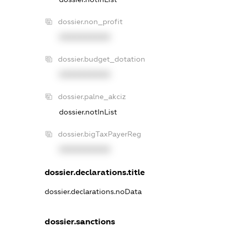
dossier.non_profit
XXXXXXXXXX
dossier.budget_dotation
XXXXXXXXXX
dossier.palne_akciz
dossier.notInList
dossier.bigTaxPayerReg
XXXXXXXXXX
dossier.declarations.title
dossier.declarations.noData
dossier.sanctions