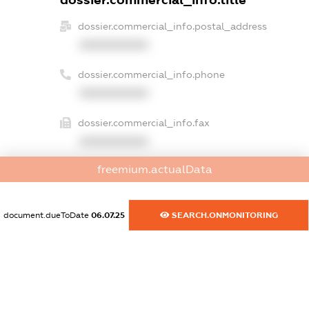
dossier.commercial_info.title
dossier.commercial_info.postal_address
XXXXXXXXXX
dossier.commercial_info.phone
XXXXXXXXXX
dossier.commercial_info.fax
XXXXXXXXXX
freemium.actualData
dossier.commercial_info.email
XXXXXXXXXX
document.dueToDate
06.07.25
SEARCH.ONMONITORING
dossier.commercial_info.website
XXXXXXXXXX
dossier.commercial_info.activity
XXXXXXXXXX