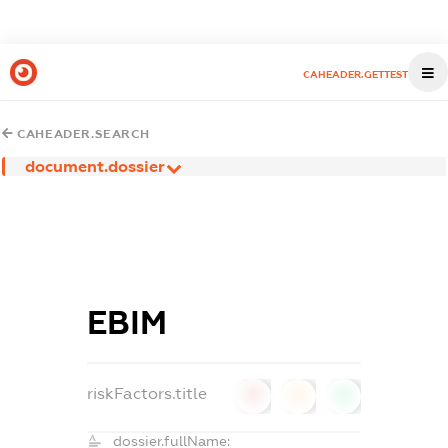
CAHEADER.GETTEST
CAHEADER.SEARCH
document.dossier
ЕВІМ
riskFactors.title
0
0
0
dossier.fullName: