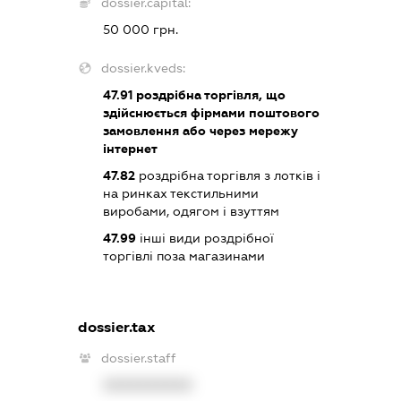
dossier.capital:
50 000 грн.
dossier.kveds:
47.91
роздрібна торгівля, що
здійснюється фірмами поштового
замовлення або через мережу
інтернет
47.82
роздрібна торгівля з лотків і
на ринках текстильними
виробами, одягом і взуттям
47.99
інші види роздрібної
торгівлі поза магазинами
dossier.tax
dossier.staff
XXXXXXXXXX