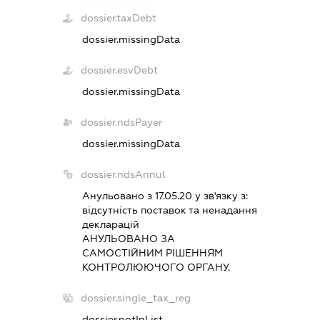
dossier.taxDebt
dossier.missingData
dossier.esvDebt
dossier.missingData
dossier.ndsPayer
dossier.missingData
dossier.ndsAnnul
Анульовано з 17.05.20 у зв'язку з:
вiдсутнiсть поставок та ненадання
декларацiй
АНУЛЬОВАНО ЗА
САМОСТIЙНИМ РIШЕННЯМ
КОНТРОЛЮЮЧОГО ОРГАНУ.
dossier.single_tax_reg
dossier.notInList