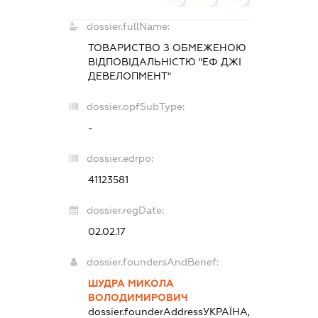
dossier.fullName:
ТОВАРИСТВО З ОБМЕЖЕНОЮ
ВІДПОВІДАЛЬНІСТЮ "ЕФ ДЖІ
ДЕВЕЛОПМЕНТ"
dossier.opfSubType:
-
dossier.edrpo:
41123581
dossier.regDate:
02.02.17
dossier.foundersAndBenef:
ШУДРА МИКОЛА
ВОЛОДИМИРОВИЧ
dossier.founderAddress
УКРАЇНА,