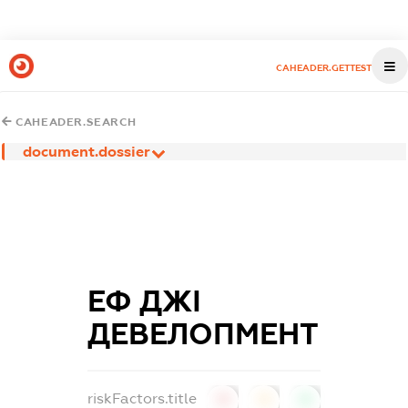
CAHEADER.GETTEST
CAHEADER.SEARCH
document.dossier
ЕФ ДЖІ
ДЕВЕЛОПМЕНТ
riskFactors.title
0
0
0