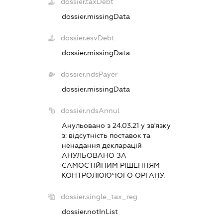
dossier.taxDebt
dossier.missingData
dossier.esvDebt
dossier.missingData
dossier.ndsPayer
dossier.missingData
dossier.ndsAnnul
Анульовано з 24.03.21 у зв'язку
з:
вiдсутнiсть поставок та
ненадання декларацiй
АНУЛЬОВАНО ЗА
САМОСТIЙНИМ РIШЕННЯМ
КОНТРОЛЮЮЧОГО ОРГАНУ.
dossier.single_tax_reg
dossier.notInList