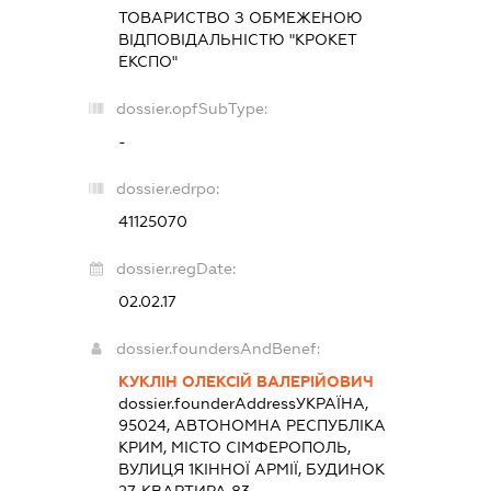
ТОВАРИСТВО З ОБМЕЖЕНОЮ
ВІДПОВІДАЛЬНІСТЮ "КРОКЕТ
ЕКСПО"
dossier.opfSubType:
-
dossier.edrpo:
41125070
dossier.regDate:
02.02.17
dossier.foundersAndBenef:
КУКЛІН ОЛЕКСІЙ ВАЛЕРІЙОВИЧ
dossier.founderAddress
УКРАЇНА,
95024, АВТОНОМНА РЕСПУБЛІКА
КРИМ, МІСТО СІМФЕРОПОЛЬ,
ВУЛИЦЯ 1КІННОЇ АРМІЇ, БУДИНОК