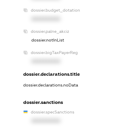
dossier.budget_dotation
XXXXXXXXXX
dossier.palne_akciz
dossier.notInList
dossier.bigTaxPayerReg
XXXXXXXXXX
dossier.declarations.title
dossier.declarations.noData
dossier.sanctions
dossier.specSanctions
XXXXXXXXXX