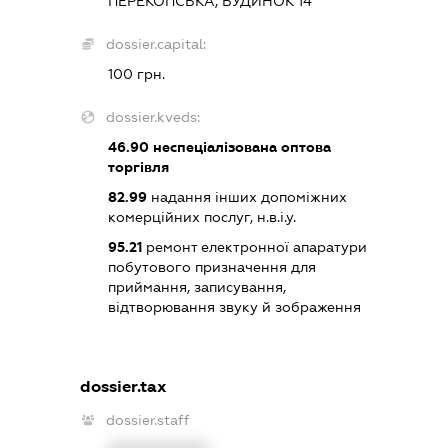
ПЕРЕКОПСЬКА, БУДИНОК 14
dossier.capital:
100 грн.
dossier.kveds:
46.90
неспеціалізована оптова
торгівля
82.99
надання інших допоміжних
комерційних послуг, н.в.і.у.
95.21
ремонт електронної апаратури
побутового призначення для
приймання, записування,
відтворювання звуку й зображення
dossier.tax
dossier.staff