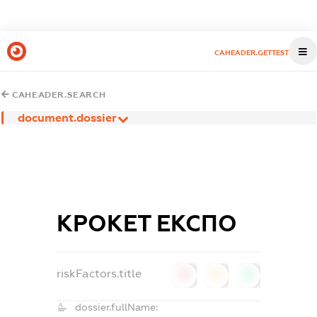
CAHEADER.GETTEST
CAHEADER.SEARCH
document.dossier
КРОКЕТ ЕКСПО
riskFactors.title
0
0
0
dossier.fullName: