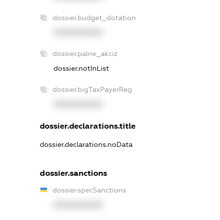
dossier.budget_dotation
XXXXXXXXXX
dossier.palne_akciz
dossier.notInList
dossier.bigTaxPayerReg
XXXXXXXXXX
dossier.declarations.title
dossier.declarations.noData
dossier.sanctions
dossier.specSanctions
XXXXXXXXXX