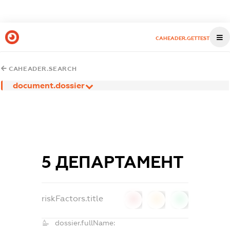
CAHEADER.GETTEST
CAHEADER.SEARCH
document.dossier
5 ДЕПАРТАМЕНТ
riskFactors.title
0
0
0
dossier.fullName: