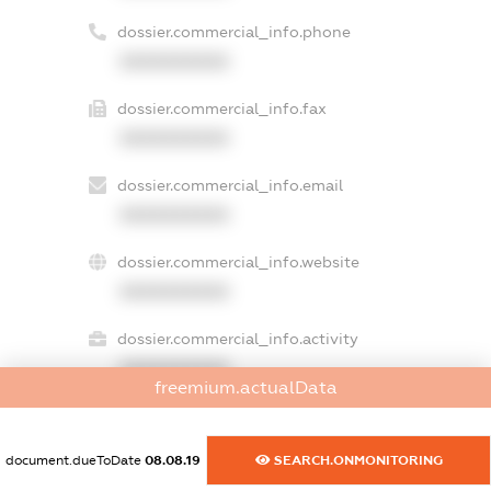
dossier.commercial_info.phone
XXXXXXXXXX
dossier.commercial_info.fax
XXXXXXXXXX
dossier.commercial_info.email
XXXXXXXXXX
dossier.commercial_info.website
XXXXXXXXXX
dossier.commercial_info.activity
XXXXXXXXXX
freemium.actualData
document.dueToDate
08.08.19
SEARCH.ONMONITORING
freemium.exampleText_1
freemium.exampleText_2