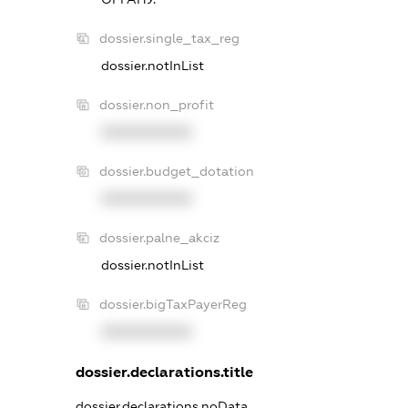
dossier.single_tax_reg
dossier.notInList
dossier.non_profit
XXXXXXXXXX
dossier.budget_dotation
XXXXXXXXXX
dossier.palne_akciz
dossier.notInList
dossier.bigTaxPayerReg
XXXXXXXXXX
dossier.declarations.title
dossier.declarations.noData