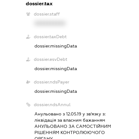
dossier.tax
dossier.staff
XXXXXXXXXX
dossier.taxDebt
dossier.missingData
dossier.esvDebt
dossier.missingData
dossier.ndsPayer
dossier.missingData
dossier.ndsAnnul
Анульовано з 12.05.19 у зв'язку з:
лiквiдацiя за власним бажанням
АНУЛЬОВАНО ЗА САМОСТIЙНИМ
РIШЕННЯМ КОНТРОЛЮЮЧОГО
ОРГАНУ.