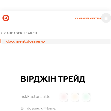
CAHEADER.GETTEST
CAHEADER.SEARCH
document.dossier
ВІРДЖІН ТРЕЙД
riskFactors.title
0
0
0
dossier.fullName: