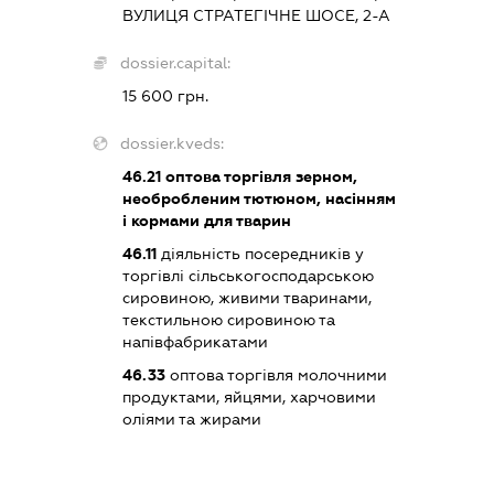
ВУЛИЦЯ СТРАТЕГІЧНЕ ШОСЕ, 2-А
dossier.capital:
15 600 грн.
dossier.kveds:
46.21
оптова торгівля зерном,
необробленим тютюном, насінням
і кормами для тварин
46.11
діяльність посередників у
торгівлі сільськогосподарською
сировиною, живими тваринами,
текстильною сировиною та
напівфабрикатами
46.33
оптова торгівля молочними
продуктами, яйцями, харчовими
оліями та жирами