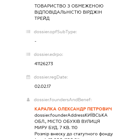
ТОВАРИСТВО З ОБМЕЖЕНОЮ
ВІДПОВІДАЛЬНІСТЮ
ВІРДЖІН
ТРЕЙД
dossier.opfSubType:
-
dossier.edrpo:
41126273
dossier.regDate:
02.02.17
dossier.foundersAndBenef:
КАРАЛКА ОЛЕКСАНДР ПЕТРОВИЧ
dossier.founderAddress
КИЇВСЬКА
ОБЛ., МІСТО ОБУХІВ ВУЛИЦЯ
МИРУ БУД. 7 КВ. 110
Розмір внеску до статутного фонду