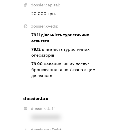
dossier.capital:
20 000 грн.
dossier.kveds:
79.11
діяльність туристичних
агентств
79.12
діяльність туристичних
операторів
79.90
надання інших послуг
бронювання та пов'язана з цим
діяльність
dossier.tax
dossier.staff
XXXXXXXXXX
dossier.taxDebt