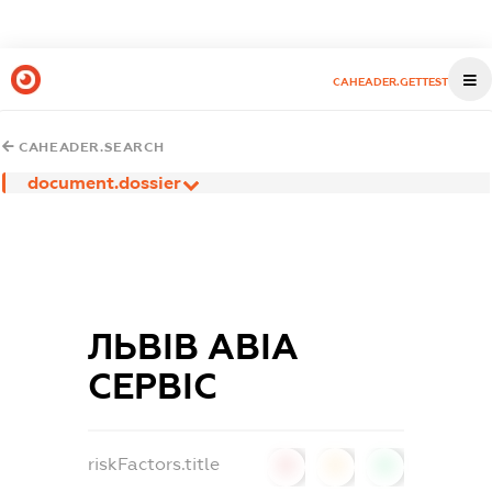
CAHEADER.GETTEST
CAHEADER.SEARCH
document.dossier
ЛЬВІВ АВІА
СЕРВІС
riskFactors.title
0
0
0