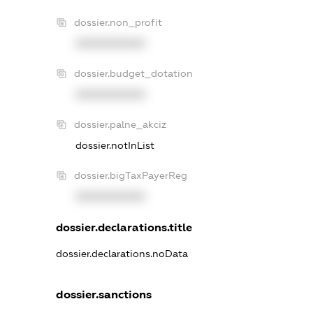
dossier.non_profit
XXXXXXXXXX
dossier.budget_dotation
XXXXXXXXXX
dossier.palne_akciz
dossier.notInList
dossier.bigTaxPayerReg
XXXXXXXXXX
dossier.declarations.title
dossier.declarations.noData
dossier.sanctions