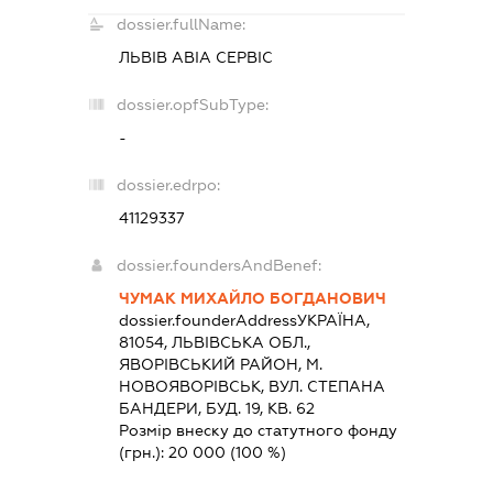
dossier.fullName:
ЛЬВІВ АВІА СЕРВІС
dossier.opfSubType:
-
dossier.edrpo:
41129337
dossier.foundersAndBenef:
ЧУМАК МИХАЙЛО БОГДАНОВИЧ
dossier.founderAddress
УКРАЇНА,
81054, ЛЬВIВСЬКА ОБЛ.,
ЯВОРIВСЬКИЙ РАЙОН, М.
НОВОЯВОРІВСЬК, ВУЛ. СТЕПАНА
БАНДЕРИ, БУД. 19, КВ. 62
Розмір внеску до статутного фонду
(грн.):
20 000
(100 %)