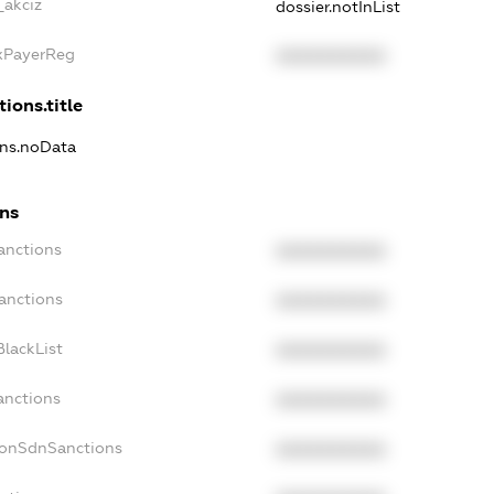
_akciz
dossier.notInList
axPayerReg
XXXXXXXXXX
ions.title
ons.noData
ons
anctions
XXXXXXXXXX
anctions
XXXXXXXXXX
lackList
XXXXXXXXXX
anctions
XXXXXXXXXX
NonSdnSanctions
XXXXXXXXXX