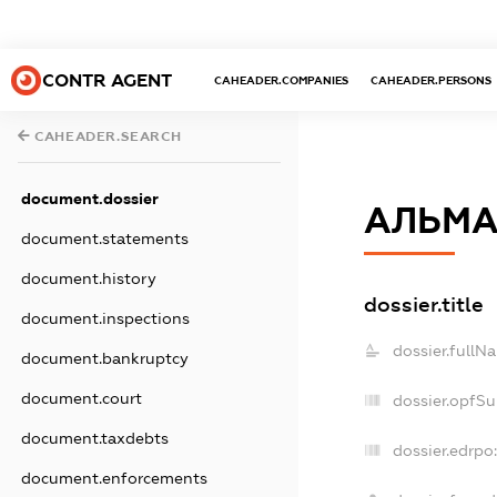
CONTR AGENT
CAHEADER.COMPANIES
CAHEADER.PERSONS
CAHEADER.SEARCH
document.dossier
АЛЬМА
document.statements
document.history
dossier.title
document.inspections
dossier.fullN
document.bankruptcy
document.court
dossier.opfS
document.taxdebts
dossier.edrpo:
document.enforcements