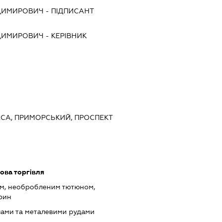
ДИМИРОВИЧ
-
ПІДПИСАНТ
ДИМИРОВИЧ
-
КЕРІВНИК
ДЕСА, ПРИМОРСЬКИЙ, ПРОСПЕКТ
ова торгівля
ом, необробленим тютюном,
арин
лами та металевими рудами