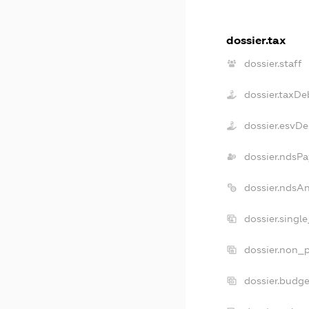
dossier.tax
dossier.staff
dossier.taxDe
dossier.esvDe
dossier.ndsPa
dossier.ndsA
dossier.singl
dossier.non_p
dossier.budg