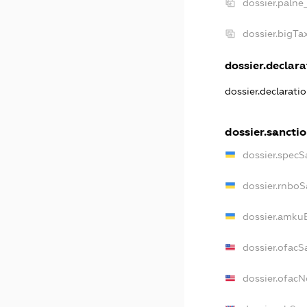
dossier.palne
dossier.bigT
dossier.declarat
dossier.declarati
dossier.sancti
dossier.specS
dossier.rnboS
dossier.amkuB
dossier.ofacS
dossier.ofac