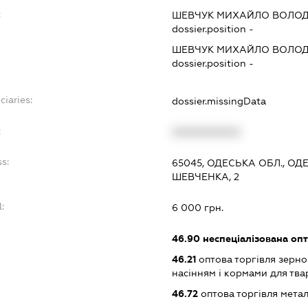
:
ШЕВЧУК МИХАЙЛО ВОЛО
dossier.position -
ШЕВЧУК МИХАЙЛО ВОЛО
dossier.position -
ciaries:
dossier.missingData
:
XXXXXXXXXX
s:
65045, ОДЕСЬКА ОБЛ., О
ШЕВЧЕНКА, 2
:
6 000 грн.
46.90
неспеціалізована опт
46.21
оптова торгівля зерн
насінням і кормами для тв
46.72
оптова торгівля мета