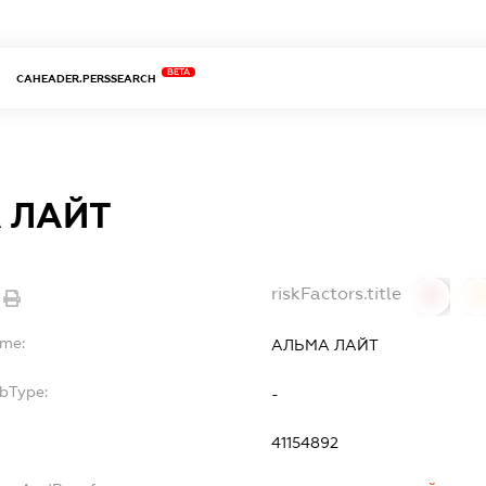
BETA
CAHEADER.PERSSEARCH
 ЛАЙТ
riskFactors.title
0
ame:
АЛЬМА ЛАЙТ
ubType:
-
41154892