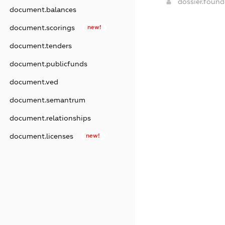
dossier.foun
document.balances
document.scorings
new!
document.tenders
document.publicfunds
document.ved
document.semantrum
document.relationships
document.licenses
new!