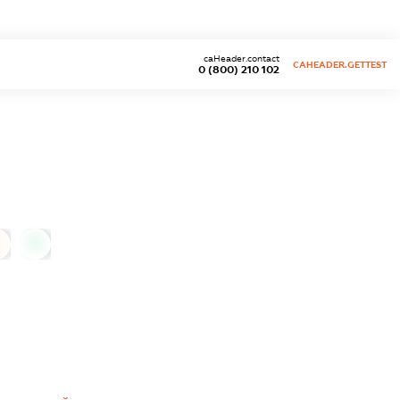
caHeader.contact
CAHEADER.GETTEST
0 (800) 210 102
0
0