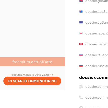
dossier.gbSan
dossier.ausSa
dossier.euSan
dossier.japan
dossier.cana
dossier.rfSan
freemium.actualData
dossier.russi
document.dueToDate
25.03.17
dossier.comm
SEARCH.ONMONITORING
dossier.comme
dossier.comm