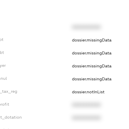
XXXXXXXXXX
bt
dossier.missingData
bt
dossier.missingData
yer
dossier.missingData
nnul
dossier.missingData
e_tax_reg
dossier.notInList
rofit
XXXXXXXXXX
et_dotation
XXXXXXXXXX