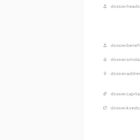
dossier.heads
dossier.benefi
dossier.smida
dossier.addres
dossier.capital
dossier.kveds: