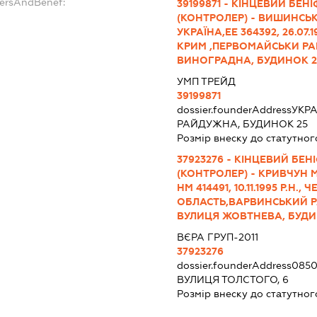
dersAndBenef:
39199871 - КІНЦЕВИЙ БЕН
(КОНТРОЛЕР) - ВИШИНСЬК
УКРАЇНА,ЕЕ 364392, 26.07
КРИМ ,ПЕРВОМАЙСЬКИ РА
ВИНОГРАДНА, БУДИНОК 21
УМП ТРЕЙД
39199871
dossier.founderAddress
УКРА
РАЙДУЖНА, БУДИНОК 25
Розмір внеску до статутног
37923276 - КІНЦЕВИЙ БЕ
(КОНТРОЛЕР) - КРИВЧУН
НМ 414491, 10.11.1995 Р.Н.,
ОБЛАСТЬ,ВАРВИНСЬКИЙ Р
ВУЛИЦЯ ЖОВТНЕВА, БУДИН
ВЄРА ГРУП-2011
37923276
dossier.founderAddress
0850
ВУЛИЦЯ ТОЛСТОГО, 6
Розмір внеску до статутног