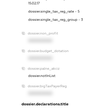
15.02.17
dossier.single_tax_reg_rate - 5
dossier.single_tax_reg_group - 3
dossier.non_profit
XXXXXXXXXX
dossier.budget_dotation
XXXXXXXXXX
dossier.palne_akciz
dossier.notInList
dossier.bigTaxPayerReg
XXXXXXXXXX
dossier.declarations.title