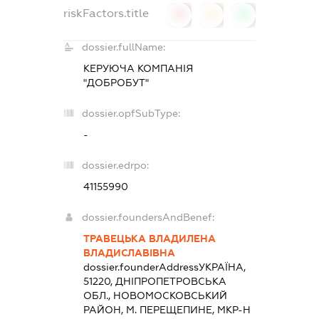
riskFactors.title
0
0
0
dossier.fullName:
КЕРУЮЧА КОМПАНІЯ
"ДОБРОБУТ"
dossier.opfSubType:
-
dossier.edrpo:
41155990
dossier.foundersAndBenef:
ТРАВЕЦЬКА ВЛАДИЛЕНА
ВЛАДИСЛАВІВНА
dossier.founderAddress
УКРАЇНА,
51220, ДНIПРОПЕТРОВСЬКА
ОБЛ., НОВОМОСКОВСЬКИЙ
РАЙОН, М. ПЕРЕЩЕПИНЕ, МКР-Н