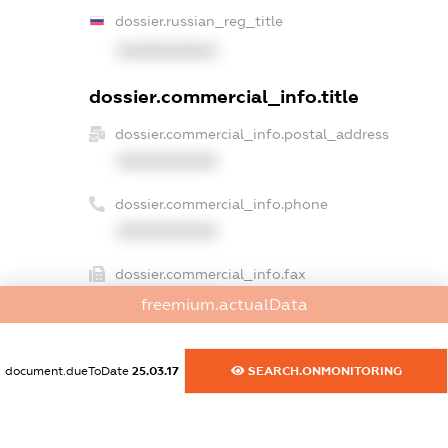
dossier.russian_reg_title
XXXXXXXXXX
dossier.commercial_info.title
dossier.commercial_info.postal_address
XXXXXXXXXX
dossier.commercial_info.phone
XXXXXXXXXX
dossier.commercial_info.fax
XXXXXXXXXX
freemium.actualData
dossier.commercial_info.email
XXXXXXXXXX
document.dueToDate
25.03.17
SEARCH.ONMONITORING
dossier.commercial_info.website
XXXXXXXXXX