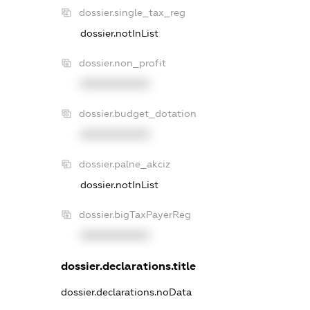
dossier.single_tax_reg
dossier.notInList
dossier.non_profit
XXXXXXXXXX
dossier.budget_dotation
XXXXXXXXXX
dossier.palne_akciz
dossier.notInList
dossier.bigTaxPayerReg
XXXXXXXXXX
dossier.declarations.title
dossier.declarations.noData