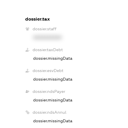
dossier.tax
dossier.staff
XXXXXXXXXX
dossier.taxDebt
dossier.missingData
dossier.esvDebt
dossier.missingData
dossier.ndsPayer
dossier.missingData
dossier.ndsAnnul
dossier.missingData