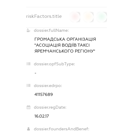
riskFactors.title
0
0
0
dossier.fullName:
ГРОМАДСЬКА ОРГАНІЗАЦІЯ
"АСОЦІАЦІЯ ВОДІЇВ ТАКСІ
ЯРЕМЧАНСЬКОГО РЕГІОНУ"
dossier.opfSubType:
-
dossier.edrpo:
41157689
dossier.regDate:
16.02.17
dossier.foundersAndBenef: