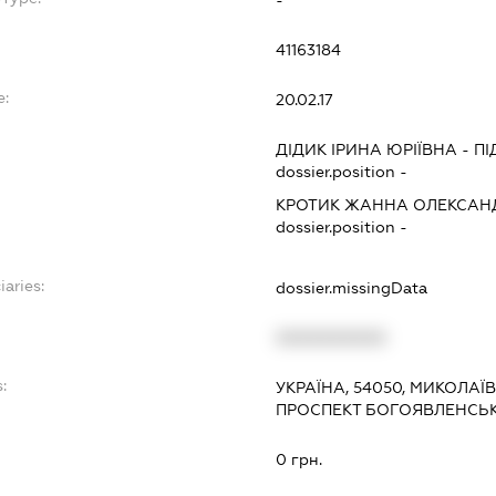
41163184
e:
20.02.17
ДІДИК ІРИНА ЮРІЇВНА
-
ПІ
dossier.position -
КРОТИК ЖАННА ОЛЕКСАН
dossier.position -
iaries:
dossier.missingData
XXXXXXXXXX
:
УКРАЇНА, 54050, МИКОЛАЇ
ПРОСПЕКТ БОГОЯВЛЕНСЬК
0 грн.