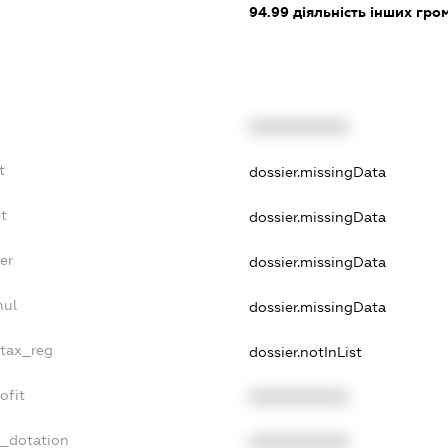
94.99
діяльність інших грома
XXXXXXXXXX
t
dossier.missingData
t
dossier.missingData
er
dossier.missingData
nul
dossier.missingData
_tax_reg
dossier.notInList
ofit
XXXXXXXXXX
t_dotation
XXXXXXXXXX