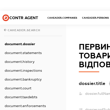
CONTR AGENT
CAHEADER.COMPANIES
CAHEADER.PERSONS
CAHEADER.SEARCH
document.dossier
ПЕРВИ
document.statements
ТОВАР
document.history
ВІДПОВ
document.inspections
document.bankruptcy
dossier.title
document.court
dossier.fullNa
document.taxdebts
document.enforcements
dossier.opfSu