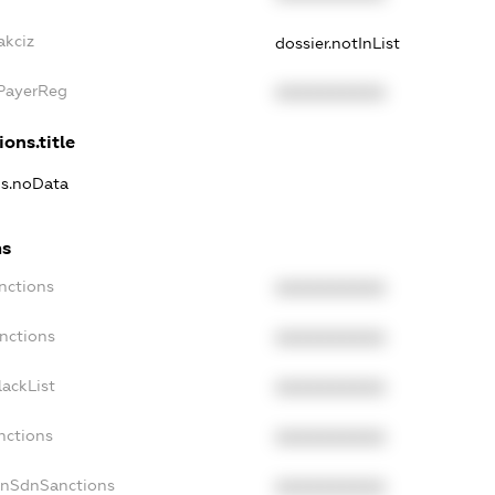
akciz
dossier.notInList
xPayerReg
XXXXXXXXXX
ions.title
ns.noData
ns
nctions
XXXXXXXXXX
nctions
XXXXXXXXXX
ackList
XXXXXXXXXX
nctions
XXXXXXXXXX
onSdnSanctions
XXXXXXXXXX