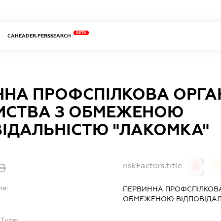
BETA
CAHEADER.PERSSEARCH
ННА ПРОФСПІЛКОВА ОРГАН
ИСТВА З ОБМЕЖЕНОЮ
ІДАЛЬНІСТЮ "ЛАКОМКА"
riskFactors.title
0
0
me:
ПЕРВИННА ПРОФСПІЛКОВА
ОБМЕЖЕНОЮ ВІДПОВІДАЛ
bType:
-