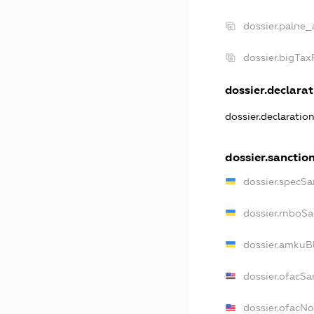
dossier.palne_
dossier.bigTa
dossier.declarat
dossier.declaratio
dossier.sanctio
dossier.specSa
dossier.rnboSa
dossier.amkuBl
dossier.ofacSa
dossier.ofacN