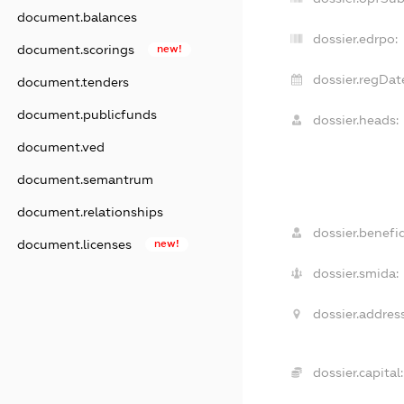
document.balances
dossier.edrpo:
document.scorings
new!
dossier.regDat
document.tenders
document.publicfunds
dossier.heads:
document.ved
document.semantrum
document.relationships
dossier.benefic
document.licenses
new!
dossier.smida:
dossier.address
dossier.capital: