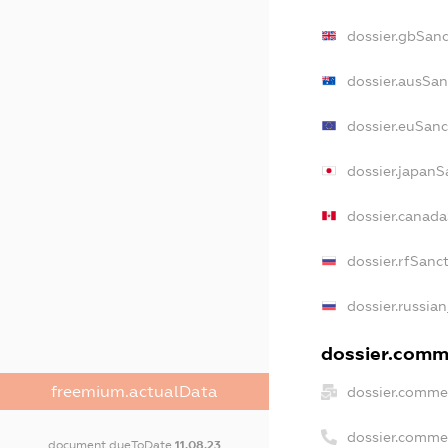
dossier.gbSanc
dossier.ausSan
dossier.euSanc
dossier.japanS
dossier.canad
dossier.rfSanc
dossier.russian
dossier.comme
freemium.actualData
dossier.commer
dossier.comme
document.dueToDate
11.08.23