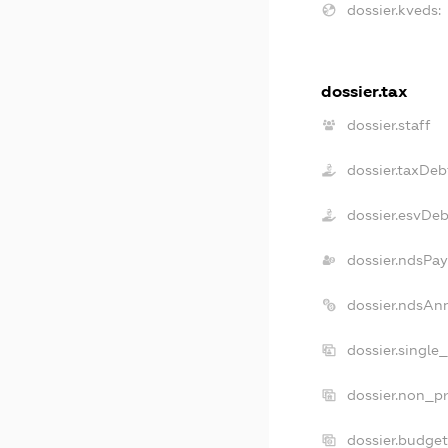
dossier.kveds:
dossier.tax
dossier.staff
dossier.taxDeb
dossier.esvDeb
dossier.ndsPay
dossier.ndsAn
dossier.single
dossier.non_pr
dossier.budge