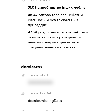
dossier.kveds:
31.09
виробництво інших меблів
46.47
оптова торгівля меблями,
килимами й освітлювальним
приладдям
47.59
роздрібна торгівля меблями,
освітлювальним приладдям та
іншими товарами для дому в
спеціалізованих магазинах
dossier.tax
dossier.staff
XXXXXXXXXX
dossier.taxDebt
dossier.missingData