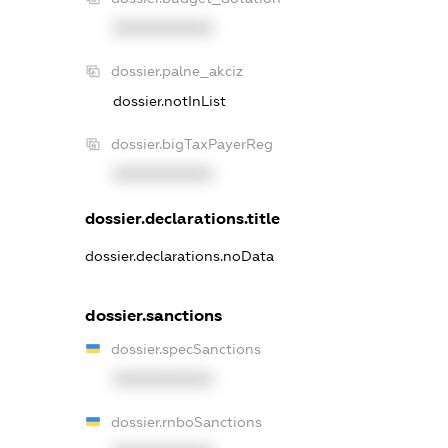
XXXXXXXXXX
dossier.palne_akciz
dossier.notInList
dossier.bigTaxPayerReg
XXXXXXXXXX
dossier.declarations.title
dossier.declarations.noData
dossier.sanctions
dossier.specSanctions
XXXXXXXXXX
dossier.rnboSanctions