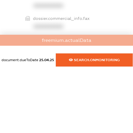
XXXXXXXXXX
dossier.commercial_info.fax
XXXXXXXXXX
dossier.commercial_info.email
freemium.actualData
XXXXXXXXXX
dossier.commercial_info.website
document.dueToDate
25.04.25
SEARCH.ONMONITORING
XXXXXXXXXX
dossier.commercial_info.activity
XXXXXXXXXX
freemium.exampleText_1
freemium.exampleText_2
freemium.anonymousPerSearch2