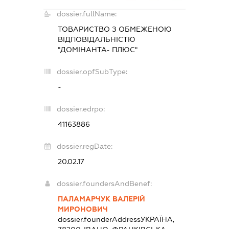
dossier.fullName:
ТОВАРИСТВО З ОБМЕЖЕНОЮ
ВІДПОВІДАЛЬНІСТЮ
"ДОМІНАНТА- ПЛЮС"
dossier.opfSubType:
-
dossier.edrpo:
41163886
dossier.regDate:
20.02.17
dossier.foundersAndBenef:
ПАЛАМАРЧУК ВАЛЕРІЙ
МИРОНОВИЧ
dossier.founderAddress
УКРАЇНА,