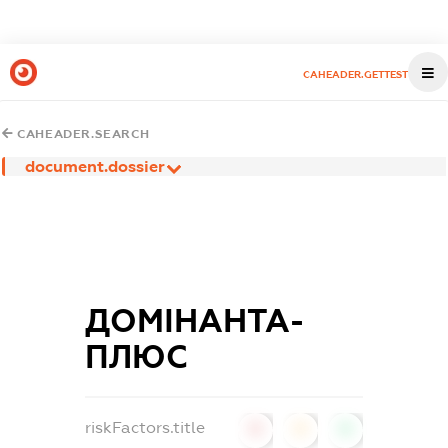
CAHEADER.GETTEST
CAHEADER.SEARCH
document.dossier
ДОМІНАНТА-
ПЛЮС
riskFactors.title
0
0
0