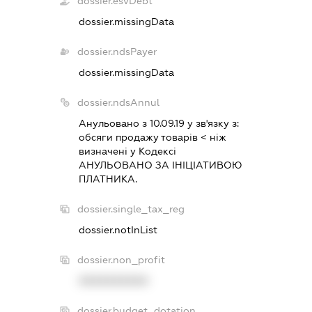
dossier.esvDebt
dossier.missingData
dossier.ndsPayer
dossier.missingData
dossier.ndsAnnul
Анульовано з 10.09.19 у зв'язку з:
обсяги продажу товарiв < нiж
визначенi у Кодексi
АНУЛЬОВАНО ЗА IНIЦIАТИВОЮ
ПЛАТНИКА.
dossier.single_tax_reg
dossier.notInList
dossier.non_profit
XXXXXXXXXX
dossier.budget_dotation