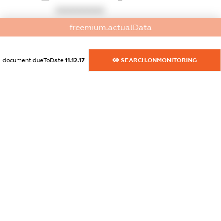
XXXXXXXXXX
freemium.actualData
dossier.commercial_info.website
XXXXXXXXXX
document.dueToDate
11.12.17
SEARCH.ONMONITORING
dossier.commercial_info.activity
XXXXXXXXXX
freemium.exampleText_1
freemium.exampleText_2
freemium.anonymousPerSearch2
FREEMIUM.DETAILS
FREEMIUM.REGISTER