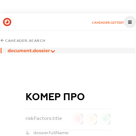
CAHEADER.GETTEST
CAHEADER.SEARCH
document.dossier
КОМЕР ПРО
riskFactors.title
0
0
0
dossier.fullName: