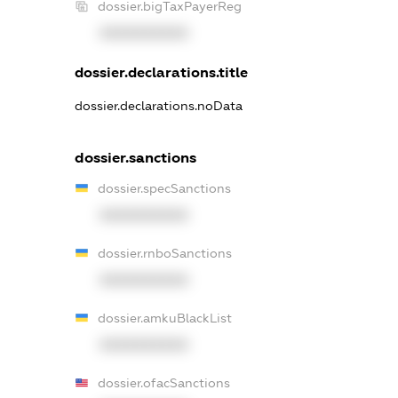
dossier.bigTaxPayerReg
XXXXXXXXXX
dossier.declarations.title
dossier.declarations.noData
dossier.sanctions
dossier.specSanctions
XXXXXXXXXX
dossier.rnboSanctions
XXXXXXXXXX
dossier.amkuBlackList
XXXXXXXXXX
dossier.ofacSanctions