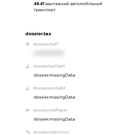
49.41
вантажний автомобільний
транспорт
dossier.tax
dossier.staff
XXXXXXXXXX
dossier.taxDebt
dossier.missingData
dossier.esvDebt
dossier.missingData
dossier.ndsPayer
dossier.missingData
dossier.ndsAnnul