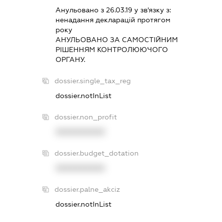
Анульовано з 26.03.19 у зв'язку з:
ненадання декларацiй протягом
року
АНУЛЬОВАНО ЗА САМОСТIЙНИМ
РIШЕННЯМ КОНТРОЛЮЮЧОГО
ОРГАНУ.
dossier.single_tax_reg
dossier.notInList
dossier.non_profit
XXXXXXXXXX
dossier.budget_dotation
XXXXXXXXXX
dossier.palne_akciz
dossier.notInList